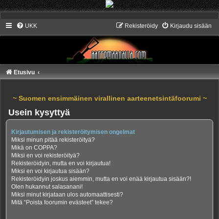
UKK
Rekisteröidy
Kirjaudu sisään
Etusivu
~ Suomen ensimmäinen virallinen aarteenetsintäfoorumi ~
Usein kysyttyä
Kirjautumisen ja rekisteröitymisen ongelmat
Miksi minun pitää rekisteröityä?
Mikä on COPPA?
Miksi en voi rekisteröityä?
Rekisteröidyin, mutta en voi kirjautua!
Miksi en voi kirjautua sisään?
Rekisteröidyin joskus aiemmin, mutta en voi enää kirjautua sisään?!
Olen hukannut salasanani!
Miksi minut kirjataan ulos automaattisesti?
Mitä “Poista foorumin evästeet” tekee?