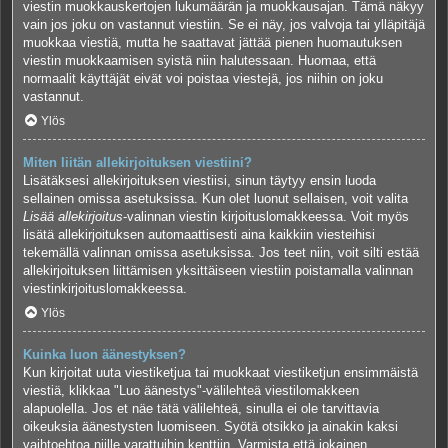
viestin muokkauskertojen lukumäärän ja muokkausajan. Tämä näkyy
vain jos joku on vastannut viestiin. Se ei näy, jos valvoja tai ylläpitäjä
muokkaa viestiä, mutta he saattavat jättää pienen huomautuksen
viestin muokkaamisen syistä niin halutessaan. Huomaa, että
normaalit käyttäjät eivät voi poistaa viestejä, jos niihin on joku
vastannut.
Ylös
Miten liitän allekirjoituksen viestiini?
Lisätäksesi allekirjoituksen viestiisi, sinun täytyy ensin luoda
sellainen omissa asetuksissa. Kun olet luonut sellaisen, voit valita
Lisää allekirjoitus
-valinnan viestin kirjoituslomakkeessa. Voit myös
lisätä allekirjoituksen automaattisesti aina kaikkiin viesteihisi
tekemällä valinnan omissa asetuksissa. Jos teet niin, voit silti estää
allekirjoituksen liittämisen yksittäiseen viestiin poistamalla valinnan
viestinkirjoituslomakkeessa.
Ylös
Kuinka luon äänestyksen?
Kun kirjoitat uuta viestiketjua tai muokkaat viestiketjun ensimmäistä
viestiä, klikkaa "Luo äänestys"-välilehteä viestilomakkeen
alapuolella. Jos et näe tätä välilehteä, sinulla ei ole tarvittavia
oikeuksia äänestysten luomiseen. Syötä otsikko ja ainakin kaksi
vaihtoehtoa niille varattuihin kenttiin. Varmista että jokainen