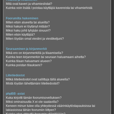
Mitä ovat kaveri ja vihamieslistat?
Kuinka voin lisätä / poistaa käyttäjiä kavereista tai vihamiehistä
Foorumilta hakeminen
Miten etsin alueelta tai alueilta?
Miksi hakuni ei löytänyt mitään?
Miksi haku johti tyhjään sivuun!?
Miten etsin käyttäjiä?
Miten löydän omat viestini ja viestiketjuni?
Seuraaminen ja kirjanmerkit
Mikä ero on kirjanmerkillä ja tilaamisella?
Kuinka teen kirjanmerkin tai seuraan haluamaani aihetta?
Kuinka tilaan haluamani alueen?
Kuinka poistan tilaukseni?
Liitetiedostot
Mitkä liitetiedostot ovat sallittuja tällä alueella?
Mistä löydän lähettämäni liitetiedostot?
phpBB -asiat
Kuka kirjoitti tämän foorumisovelluksen?
Miksi ominaisuutta X ei ole saatavilla?
Keneen minun tulee olla yhteydessä väärinkäytöstapauksissa tai
lakiasioissa tähän foorumiin liittyen?