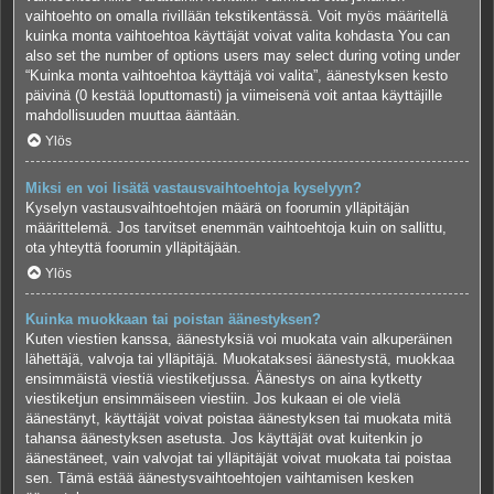
vaihtoehto on omalla rivillään tekstikentässä. Voit myös määritellä
kuinka monta vaihtoehtoa käyttäjät voivat valita kohdasta You can
also set the number of options users may select during voting under
“Kuinka monta vaihtoehtoa käyttäjä voi valita”, äänestyksen kesto
päivinä (0 kestää loputtomasti) ja viimeisenä voit antaa käyttäjille
mahdollisuuden muuttaa ääntään.
Ylös
Miksi en voi lisätä vastausvaihtoehtoja kyselyyn?
Kyselyn vastausvaihtoehtojen määrä on foorumin ylläpitäjän
määrittelemä. Jos tarvitset enemmän vaihtoehtoja kuin on sallittu,
ota yhteyttä foorumin ylläpitäjään.
Ylös
Kuinka muokkaan tai poistan äänestyksen?
Kuten viestien kanssa, äänestyksiä voi muokata vain alkuperäinen
lähettäjä, valvoja tai ylläpitäjä. Muokataksesi äänestystä, muokkaa
ensimmäistä viestiä viestiketjussa. Äänestys on aina kytketty
viestiketjun ensimmäiseen viestiin. Jos kukaan ei ole vielä
äänestänyt, käyttäjät voivat poistaa äänestyksen tai muokata mitä
tahansa äänestyksen asetusta. Jos käyttäjät ovat kuitenkin jo
äänestäneet, vain valvojat tai ylläpitäjät voivat muokata tai poistaa
sen. Tämä estää äänestysvaihtoehtojen vaihtamisen kesken