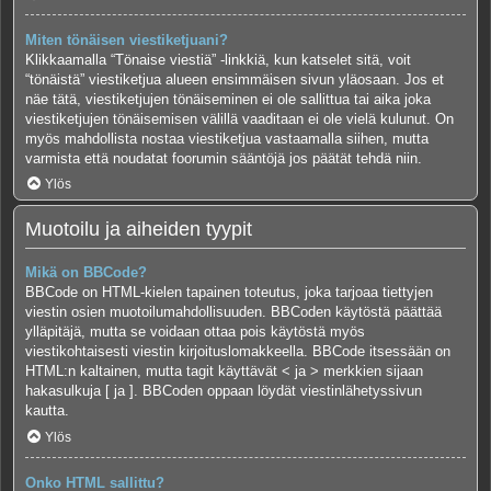
Miten tönäisen viestiketjuani?
Klikkaamalla “Tönaise viestiä” -linkkiä, kun katselet sitä, voit
“tönäistä” viestiketjua alueen ensimmäisen sivun yläosaan. Jos et
näe tätä, viestiketjujen tönäiseminen ei ole sallittua tai aika joka
viestiketjujen tönäisemisen välillä vaaditaan ei ole vielä kulunut. On
myös mahdollista nostaa viestiketjua vastaamalla siihen, mutta
varmista että noudatat foorumin sääntöjä jos päätät tehdä niin.
Ylös
Muotoilu ja aiheiden tyypit
Mikä on BBCode?
BBCode on HTML-kielen tapainen toteutus, joka tarjoaa tiettyjen
viestin osien muotoilumahdollisuuden. BBCoden käytöstä päättää
ylläpitäjä, mutta se voidaan ottaa pois käytöstä myös
viestikohtaisesti viestin kirjoituslomakkeella. BBCode itsessään on
HTML:n kaltainen, mutta tagit käyttävät < ja > merkkien sijaan
hakasulkuja [ ja ]. BBCoden oppaan löydät viestinlähetyssivun
kautta.
Ylös
Onko HTML sallittu?