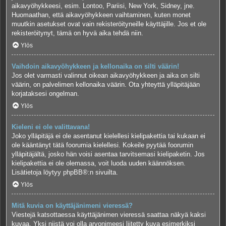
aikavyöhykkeesi, esim. Lontoo, Pariisi, New York, Sidney, jne.
Huomaathan, että aikavyöhykkeen vaihtaminen, kuten monet
muutkin asetukset ovat vain rekisteröityneille käyttäjille. Jos et ole
rekisteröitynyt, tämä on hyvä aika tehdä niin.
Ylös
Vaihdoin aikavyöhykkeen ja kellonaika on silti väärin!
Jos olet varmasti valinnut oikean aikavyöhykkeen ja aika on silti
väärin, on palvelimen kellonaika väärin. Ota yhteyttä ylläpitäjään
korjataksesi ongelman.
Ylös
Kieleni ei ole valittavana!
Joko ylläpitäjä ei ole asentanut kielellesi kielipakettia tai kukaan ei
ole kääntänyt tätä foorumia kielellesi. Kokeile pyytää foorumin
ylläpitäjältä, josko hän voisi asentaa tarvitsemasi kielipaketin. Jos
kielipakettia ei ole olemassa, voit luoda uuden käännöksen.
Lisätietoja löytyy
phpBB
®:n sivuilta.
Ylös
Mitä kuvia on käyttäjänimeni vieressä?
Viestejä katsottaessa käyttäjänimen vieressä saattaa näkyä kaksi
kuvaa. Yksi niistä voi olla arvonimeesi liitetty kuva esimerkiksi