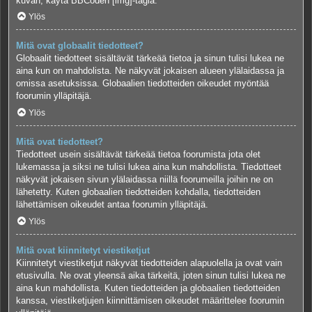
kuvan, käytä BBCoden [img]-tagia.
Ylös
Mitä ovat globaalit tiedotteet?
Globaalit tiedotteet sisältävät tärkeää tietoa ja sinun tulisi lukea ne
aina kun on mahdolista. Ne näkyvät jokaisen alueen ylälaidassa ja
omissa asetuksissa. Globaalien tiedotteiden oikeudet myöntää
foorumin ylläpitäjä.
Ylös
Mitä ovat tiedotteet?
Tiedotteet usein sisältävät tärkeää tietoa foorumista jota olet
lukemassa ja siksi ne tulisi lukea aina kun mahdollista. Tiedotteet
näkyvät jokaisen sivun ylälaidassa niillä foorumeilla joihin ne on
lähetetty. Kuten globaalien tiedotteiden kohdalla, tiedotteiden
lähettämisen oikeudet antaa foorumin ylläpitäjä.
Ylös
Mitä ovat kiinnitetyt viestiketjut
Kiinnitetyt viestiketjut näkyvät tiedotteiden alapuolella ja ovat vain
etusivulla. Ne ovat yleensä aika tärkeitä, joten sinun tulisi lukea ne
aina kun mahdollista. Kuten tiedotteiden ja globaalien tiedotteiden
kanssa, viestiketjujen kiinnittämisen oikeudet määrittelee foorumin