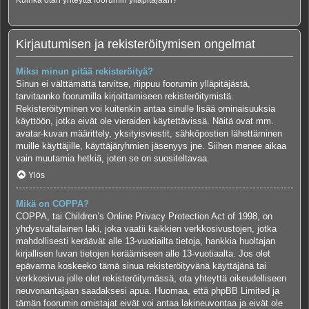
Kuinka otan yhteyttä foorumin ylläpitäjään?
Kirjautumisen ja rekisteröitymisen ongelmat
Miksi minun pitää rekisteröityä?
Sinun ei välttämättä tarvitse, riippuu foorumin ylläpitäjästä,
tarvitaanko foorumilla kirjoittamiseen rekisteröitymistä.
Rekisteröityminen voi kuitenkin antaa sinulle lisää ominaisuuksia
käyttöön, jotka eivät ole vieraiden käytettävissä. Näitä ovat mm.
avatar-kuvan määrittely, yksityisviestit, sähköpostien lähettäminen
muille käyttäjille, käyttäjäryhmien jäsenyys jne. Siihen menee aikaa
vain muutamia hetkiä, joten se on suositeltavaa.
Ylös
Mikä on COPPA?
COPPA, tai Children’s Online Privacy Protection Act of 1998, on
yhdysvaltalainen laki, joka vaatii kaikkien verkkosivustojen, jotka
mahdollisesti keräävät alle 13-vuotiailta tietoja, hankkia huoltajan
kirjallisen luvan tietojen keräämiseen alle 13-vuotiaalta. Jos olet
epävarma koskeeko tämä sinua rekisteröityvänä käyttäjänä tai
verkkosivua jolle olet rekisteröitymässä, ota yhteyttä oikeudelliseen
neuvonantajaan saadaksesi apua. Huomaa, että phpBB Limited ja
tämän foorumin omistajat eivät voi antaa lakineuvontaa ja eivät ole