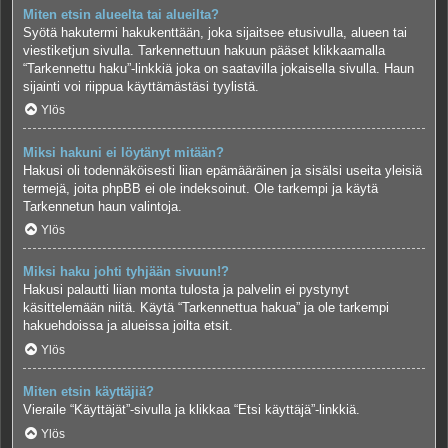
Miten etsin alueelta tai alueilta?
Syötä hakutermi hakukenttään, joka sijaitsee etusivulla, alueen tai
viestiketjun sivulla. Tarkennettuun hakuun pääset klikkaamalla
“Tarkennettu haku”-linkkiä joka on saatavilla jokaisella sivulla. Haun
sijainti voi riippua käyttämästäsi tyylistä.
Ylös
Miksi hakuni ei löytänyt mitään?
Hakusi oli todennäköisesti liian epämääräinen ja sisälsi useita yleisiä
termejä, joita phpBB ei ole indeksoinut. Ole tarkempi ja käytä
Tarkennetun haun valintoja.
Ylös
Miksi haku johti tyhjään sivuun!?
Hakusi palautti liian monta tulosta ja palvelin ei pystynyt
käsittelemään niitä. Käytä “Tarkennettua hakua” ja ole tarkempi
hakuehdoissa ja alueissa joilta etsit.
Ylös
Miten etsin käyttäjiä?
Vieraile “Käyttäjät”-sivulla ja klikkaa “Etsi käyttäjä”-linkkiä.
Ylös