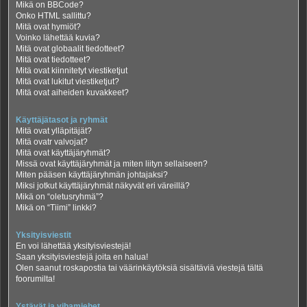
Mikä on BBCode?
Onko HTML sallittu?
Mitä ovat hymiöt?
Voinko lähettää kuvia?
Mitä ovat globaalit tiedotteet?
Mitä ovat tiedotteet?
Mitä ovat kiinnitetyt viestiketjut
Mitä ovat lukitut viestiketjut?
Mitä ovat aiheiden kuvakkeet?
Käyttäjätasot ja ryhmät
Mitä ovat ylläpitäjät?
Mitä ovatr valvojat?
Mitä ovat käyttäjäryhmät?
Missä ovat käyttäjäryhmät ja miten liityn sellaiseen?
Miten pääsen käyttäjäryhmän johtajaksi?
Miksi jotkut käyttäjäryhmät näkyvät eri väreillä?
Mikä on “oletusryhmä”?
Mikä on “Tiimi” linkki?
Yksityisviestit
En voi lähettää yksityisviestejä!
Saan yksityisviestejä joita en halua!
Olen saanut roskapostia tai väärinkäytöksiä sisältäviä viestejä tältä
foorumilta!
Ystävät ja vihamiehet