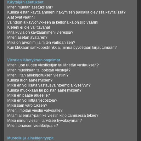
Käyttäjän asetukset
Miten muutan asetuksiani?
Kuinka estän käyttäjänimeni näkymisen paikalla olevissa käyttäjissä?
Ajat ovat väärin!
Vaihdoin aikavyöhykkeen ja kellonaika on silti väärin!
Kieleni ei ole valittavana!
Mitä kuvia on käyttäjänimeni vieressä?
Miten asetan avataren?
Mikä on arvonimi ja miten vaihdan sen?
Kun klikkaan sähköpostilinkkiä, minua pyydetään kirjautumaan?
Viestien lähetyksen ongelmat
Miten luon uuden viestiketjun tai lähetän vastauksen?
Miten muokkaan tai poistan viestejä?
Miten liitän allekirjoituksen viestiini?
Kuinka luon äänestyksen?
Miksi en voi lisätä vastausvaihtoehtoja kyselyyn?
Kuinka muokkaan tai poistan äänestyksen?
Miksi en pääse alueelle?
Miksi en voi liittää tiedostoja?
Miksi sain varoituksen?
Miten ilmoitan viestin valvojalle?
Mitä “Tallenna”-painike viestin kirjoittamisessa tekee?
Miksi minun viestini tarvitsee hyväksynnän?
Miten tönäisen viestiketjuani?
Muotoilu ja aiheiden tyypit