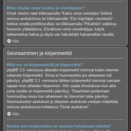
Miten löydän omat viestini ja viestiketjuni?
Omat viestisi näet klikkaamalla “Katso omia viestejäsi”-linkkiä
omissa asetuksissa tai klikkaamalla “Etsi käyttäjän viesteistä”-
linkkiä omalla profiilisivullasi tai klikkaamalla “Pikalinkit”-valikkoa
foorumin ylälaidassa. Etsiäksesi omia viestiketjuja, käytä
tarkennettua hakua ja täytä sen hakuehdot haluamallasi tavalla.
Ylös
Seuraaminen ja kirjanmerkit
Mikä ero on kirjanmerkillä ja tilaamisella?
phpBB 3.0 -versiossa aiheiden kirjanmerkit toimivat kuten internet-
selaimen kirjanmerkit. Sinua ei huomautettu jos aiheeseen tuli
päivitys. phpBB 3.1 -versiosta lähtien kirjanmerkit toimivat samaan
tapaan kuin aiheiden tilaaminen. Voit saada ilmoituksen kun aihe
josta sinulla on kirjanmerkki päivittyy. Tilaaminen puolestaan
huomauttaa sinua kun aiheeseen tai foorumiin tulee päivitys.
Huomautusten asetukset ja tilausten asetukset voidaan määrittää
omissa asetuksissa kohdassa “Omat asetukset”.
Ylös
Kuinka teen kirjanmerkin tai seuraan haluamaani aihetta?