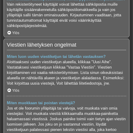
Vain rekisteröityneet käyttäjät voivat lähettää sähköpostia muille
käyttäjille sisäänrakennetulla sähköpostilomakkeella ja vain jos
ylläpitäjä sallii tämän ominaisuuden. Kirjautuminen vaaditaan, jotta
tunnistautumattomat käyttäjät eivät voisi väärinkäyttää
sähköpostijärjestelmää.
Ylös
Viestien lähetyksen ongelmat
Miten luon uuden viestiketjun tai lähetän vastauksen?
Aloittaaksesi uuden viestiketjun alueella, klikkaa "Uusi Aihe".
Vastataksesi viestiketjuun klikkaa "Vastaa Viestiin". Viestien
kirjoittaminen voi vaatia rekisteröitymisen. Lista sinun oikeuksistasi
alueella on nähtävillä alueen ja viestiketjun alalaidassa. Esimerkiksi:
Voit kirjoittaa uusia viestejä, Voit lähettää liitetiedostoja, jne.
Ylös
Miten muokkaan tai poistan viestejä?
Jos et ole foorumin ylläpitäjä tai valvoja, voit muokata vain omia
viestejäsi. Voit muokata viestiä klikkaamalla muokkaa-painiketta
haluamassasi viestissä. Joskus painike toimii vain tietyn ajan viestin
luomisen jälkeen. Jos joku on jo vastannut viestiin, löydät
viestiketjuun palatessasi pienen tekstin viestisi alla, joka kertoo