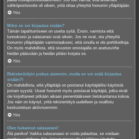
sähköpostiosoite oli oikein, yritä ottaa yhteyttä foorumin ylläpitäjään.
Ylös
Miksi en voi kirjautua sisään?
Tämän tapahtumiseen on useita syitä. Ensin, varmista että
tunnuksesi ja salasanasi ovat oikein. Jos ne ovat, ota yhteyttä
foorumin ylläpitäjään varmistaaksesi, että sinulla ei ole porttikieltoja.
On myös mahdollista, että sivuston omistajalla on asetusvirhe
heidän päässään ja heidän pitäisi korjata se.
Ylös
Rekisteröidyin joskus aiemmin, mutta en voi enää kirjautua
sisään?!
On mahdollista, että ylläpitäjä on poistanut käyttäjätilisi käytöstä
jostain syystä. Useat foorumit myös poistavat käyttäjiä, jotka eivät
ole kirjoittaneet pitkään aikaan pienentääkseen tietokantansa kokoa.
Jos näin on käynyt, yritä rekisteröityä uudelleen ja osallistu
keskusteluun aktiivisemmin.
Ylös
Olen hukannut salasanani!
Älä panikoi! Vaikka salasanaasi ei voida palauttaa, se voidaan