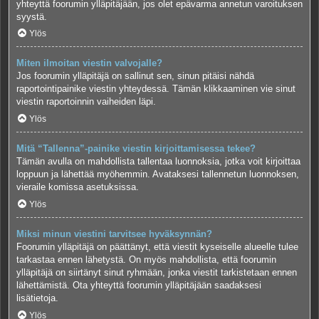
yhteyttä foorumin ylläpitäjään, jos olet epävarma annetun varoituksen
syystä.
Ylös
Miten ilmoitan viestin valvojalle?
Jos foorumin ylläpitäjä on sallinut sen, sinun pitäisi nähdä
raportointipainike viestin yhteydessä. Tämän klikkaaminen vie sinut
viestin raportoinnin vaiheiden läpi.
Ylös
Mitä “Tallenna”-painike viestin kirjoittamisessa tekee?
Tämän avulla on mahdollista tallentaa luonnoksia, jotka voit kirjoittaa
loppuun ja lähettää myöhemmin. Avataksesi tallennetun luonnoksen,
vieraile komissa asetuksissa.
Ylös
Miksi minun viestini tarvitsee hyväksynnän?
Foorumin ylläpitäjä on päättänyt, että viestit kyseiselle alueelle tulee
tarkastaa ennen lähetystä. On myös mahdollista, että foorumin
ylläpitäjä on siirtänyt sinut ryhmään, jonka viestit tarkistetaan ennen
lähettämistä. Ota yhteyttä foorumin ylläpitäjään saadaksesi
lisätietoja.
Ylös