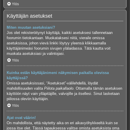
Ylös
Käyttäjän asetukset
Miten muutan asetuksiani?
Jos olet rekisteröitynyt käyttäjä, kaikki asetuksesi tallennetaan
foorumin tietokantaan. Muokataksesi niitä, vieraile omissa
asetuksissa, johon vievä linkki löytyy yleensä klikkaamalla
käyttäjänimeäsi foorumin sivujen ylälaidassa. Tätä kautta voit
muokata asetuksiasi ja valintojasi.
Ylös
Kuinka estän käyttäjänimeni näkymisen paikalla olevissa
käyttäjissä?
Omissa asetuksissasi, “Asetukset”-välilehdellä, löydät
mahdollisuuden valita
Piilota paikallaolo
. Ottamalla tämän asetuksen
käyttöön näyt vain ylläpitäjille, valvojille ja itsellesi. Sinut lasketaan
piilossa oleviin käyttäjiin.
Ylös
Ajat ovat väärin!
On mahdollista, että näytetty aika on eri aikavyöhykkeeltä kuin se
jossa itse olet. Tässä tapauksessa valitse omista asetuksista oma