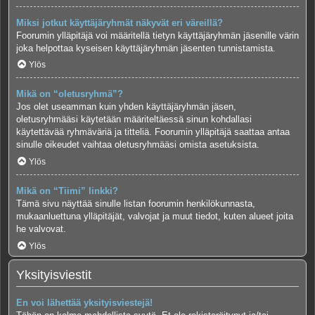
Miksi jotkut käyttäjäryhmät näkyvät eri väreillä?
Foorumin ylläpitäjä voi määritellä tietyn käyttäjäryhmän jäsenille värin
joka helpottaa kyseisen käyttäjäryhmän jäsenten tunnistamista.
Ylös
Mikä on “oletusryhmä”?
Jos olet useamman kuin yhden käyttäjäryhmän jäsen,
oletusryhmääsi käytetään määriteltäessä sinun kohdallasi
käytettävää ryhmäväriä ja titteliä. Foorumin ylläpitäjä saattaa antaa
sinulle oikeudet vaihtaa oletusryhmääsi omista asetuksista.
Ylös
Mikä on “Tiimi” linkki?
Tämä sivu näyttää sinulle listan foorumin henkilökunnasta,
mukaanluettuna ylläpitäjät, valvojat ja muut tiedot, kuten alueet joita
he valvovat.
Ylös
Yksityisviestit
En voi lähettää yksityisviestejä!