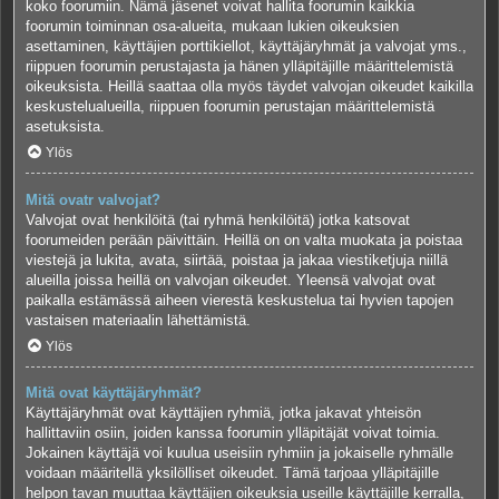
koko foorumiin. Nämä jäsenet voivat hallita foorumin kaikkia
foorumin toiminnan osa-alueita, mukaan lukien oikeuksien
asettaminen, käyttäjien porttikiellot, käyttäjäryhmät ja valvojat yms.,
riippuen foorumin perustajasta ja hänen ylläpitäjille määrittelemistä
oikeuksista. Heillä saattaa olla myös täydet valvojan oikeudet kaikilla
keskustelualueilla, riippuen foorumin perustajan määrittelemistä
asetuksista.
Ylös
Mitä ovatr valvojat?
Valvojat ovat henkilöitä (tai ryhmä henkilöitä) jotka katsovat
foorumeiden perään päivittäin. Heillä on on valta muokata ja poistaa
viestejä ja lukita, avata, siirtää, poistaa ja jakaa viestiketjuja niillä
alueilla joissa heillä on valvojan oikeudet. Yleensä valvojat ovat
paikalla estämässä aiheen vierestä keskustelua tai hyvien tapojen
vastaisen materiaalin lähettämistä.
Ylös
Mitä ovat käyttäjäryhmät?
Käyttäjäryhmät ovat käyttäjien ryhmiä, jotka jakavat yhteisön
hallittaviin osiin, joiden kanssa foorumin ylläpitäjät voivat toimia.
Jokainen käyttäjä voi kuulua useisiin ryhmiin ja jokaiselle ryhmälle
voidaan määritellä yksilölliset oikeudet. Tämä tarjoaa ylläpitäjille
helpon tavan muuttaa käyttäjien oikeuksia useille käyttäjille kerralla,