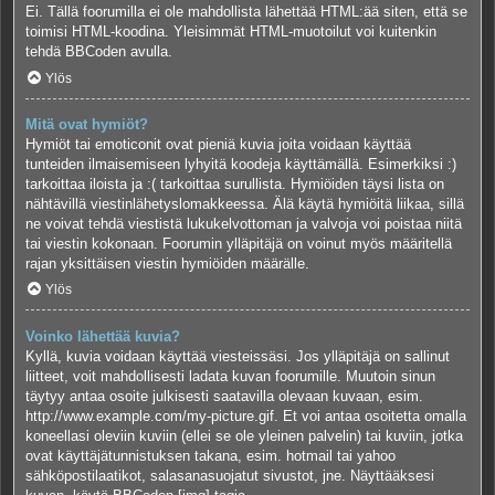
Ei. Tällä foorumilla ei ole mahdollista lähettää HTML:ää siten, että se
toimisi HTML-koodina. Yleisimmät HTML-muotoilut voi kuitenkin
tehdä BBCoden avulla.
Ylös
Mitä ovat hymiöt?
Hymiöt tai emoticonit ovat pieniä kuvia joita voidaan käyttää
tunteiden ilmaisemiseen lyhyitä koodeja käyttämällä. Esimerkiksi :)
tarkoittaa iloista ja :( tarkoittaa surullista. Hymiöiden täysi lista on
nähtävillä viestinlähetyslomakkeessa. Älä käytä hymiöitä liikaa, sillä
ne voivat tehdä viestistä lukukelvottoman ja valvoja voi poistaa niitä
tai viestin kokonaan. Foorumin ylläpitäjä on voinut myös määritellä
rajan yksittäisen viestin hymiöiden määrälle.
Ylös
Voinko lähettää kuvia?
Kyllä, kuvia voidaan käyttää viesteissäsi. Jos ylläpitäjä on sallinut
liitteet, voit mahdollisesti ladata kuvan foorumille. Muutoin sinun
täytyy antaa osoite julkisesti saatavilla olevaan kuvaan, esim.
http://www.example.com/my-picture.gif. Et voi antaa osoitetta omalla
koneellasi oleviin kuviin (ellei se ole yleinen palvelin) tai kuviin, jotka
ovat käyttäjätunnistuksen takana, esim. hotmail tai yahoo
sähköpostilaatikot, salasanasuojatut sivustot, jne. Näyttääksesi