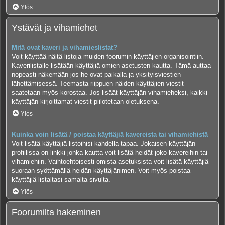
Ylös
Ystävät ja vihamiehet
Mitä ovat kaveri ja vihamieslistat?
Voit käyttää näitä listoja muiden foorumin käyttäjien organisointiin.
Kaverilistalle lisätään käyttäjiä omien asetusten kautta. Tämä auttaa
nopeasti näkemään jos he ovat paikalla ja yksityisviestien
lähettämisessä. Teemasta riippuen näiden käyttäjien viestit
saatetaan myös korostaa. Jos lisäät käyttäjän vihamieheksi, kaikki
käyttäjän kirjoittamat viestit piilotetaan oletuksena.
Ylös
Kuinka voin lisätä / poistaa käyttäjiä kavereista tai vihamiehistä
Voit lisätä käyttäjiä listoihisi kahdella tapaa. Jokaisen käyttäjän
profiilissa on linkki jonka kautta voit lisätä heidät joko kavereihin tai
vihamiehiin. Vaihtoehtoisesti omista asetuksista voit lisätä käyttäjiä
suoraan syöttämällä heidän käyttäjänimen. Voit myös poistaa
käyttäjiä listaltasi samalta sivulta.
Ylös
Foorumilta hakeminen