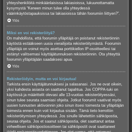
yhteyshenkilöitä minkäänlaisissa lakiasioissa, lukuunottamatta
kysymystä “Keneen minun tulee olla yhteydessä
väärinkäytöstapauksissa tai lakiasioissa tähän foorumiin liittyen?”.
Ylös
Miksi en voi rekisteröityä?
On mahdollista, että foorumin ylläpitäjä on poistanut rekisteröinnin
käytöstä estääkseen uusia vierailijoita rekisteröitymästä. Foorumin
ylläpitäjä on voinut myös asettaa porttikiellon IP-osoitteellesi tai
estänyt valitsemasi käyttäjätunnuksen rekisteröinnin. Ota yhteyttä
foorumin ylläpitäjään saadaksesi apua.
Ylös
Rekisteröidyin, mutta en voi kirjautua!
Tarkista ensin käyttäjätunnuksesi ja salasanasi. Jos ne ovat oikein,
yksi kahdesta asiasta on saattanut tapahtua. Jos COPPA-tuki on
käytössä ja määrittelit olevasi alle 13-vuotias rekisteröityessäsi,
sinun tulee seurata saamiasi ohjeita. Jotkut foorumit vaativat myös
uusien tunnusten aktivoinnin joko sinun itsesi toimesta tai ylläpitäjän
toimesta ennen kuin voit kirjautua sisään. Tämä tieto kerrottiin
rekisteröitymisen yhteydessä. Jos sinulle lähetettiin sähköpostia,
seuraa ohjeita. Jos et saanut sähköpostia, olet saattanut antaa
virheellisen sähköpostiosoitteen tai sähköpostit ovat saattaneet
jäädä roskapostisuodattimeen. Jos olet varma, että antamasi