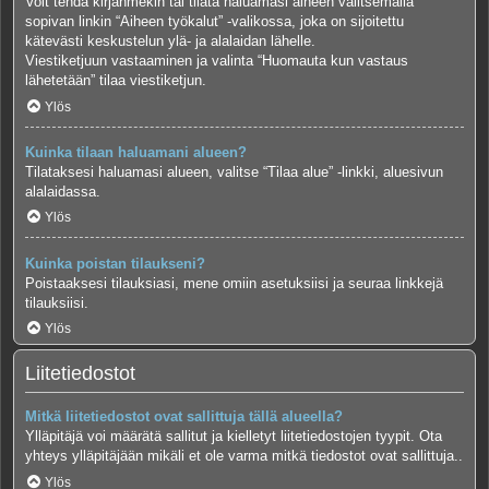
Voit tehdä kirjanmekin tai tilata haluamasi aiheen valitsemalla
sopivan linkin “Aiheen työkalut” -valikossa, joka on sijoitettu
kätevästi keskustelun ylä- ja alalaidan lähelle.
Viestiketjuun vastaaminen ja valinta “Huomauta kun vastaus
lähetetään” tilaa viestiketjun.
Ylös
Kuinka tilaan haluamani alueen?
Tilataksesi haluamasi alueen, valitse “Tilaa alue” -linkki, aluesivun
alalaidassa.
Ylös
Kuinka poistan tilaukseni?
Poistaaksesi tilauksiasi, mene omiin asetuksiisi ja seuraa linkkejä
tilauksiisi.
Ylös
Liitetiedostot
Mitkä liitetiedostot ovat sallittuja tällä alueella?
Ylläpitäjä voi määrätä sallitut ja kielletyt liitetiedostojen tyypit. Ota
yhteys ylläpitäjään mikäli et ole varma mitkä tiedostot ovat sallittuja..
Ylös