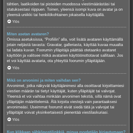
tähtien, laatikoiden tai pisteiden muodossa viestimäärästäsi tai
statuksestasi riippuen. Toinen, yleensä isompi kuva on avatar ja on
yleensä uniikki tai henkilökohtainen jokaisella käyttäjällä.
Ylös
Miten asetan avataren?
Omissa asetuksissa, “Profiilin” alla, voit lisätä avataren käyttämällä
jotain neljästä tavasta: Gravatar, galleriasta, käyttää kuvaa muualta
tai ladata kuvan. Foorumin ylläpitäjä päättää otetaanko avataret
käyttöön ja valitsee mitkä avatarien käyttöönottotavat sallitaan. Jos
et voi käyttää avataria, ota yhteyttä foorumin ylläpitäjään.
Ylös
Mikä on arvonimi ja miten vaihdan sen?
Arvonimet, jotka näkyvät käyttäjänimesi alla osoittavat kirjoittamiesi
viestien määrän tai tietyt käyttäjät, kuten ylläpitäjät tai valvojat.
Yleensä et voi vaihtaa minkään arvonimen tekstiä, sillä nämä ovat
ylläpitäjän määrittelemiä. Älä kirjoita viestejä vain parantaaksesi
arvonimeäsi. Useimmat foorumit eivät siedä tätä ja valvojat tai
ylläpitäjät voivat yksinkertaisesti pienentää viestilaskuriasi.
Ylös
Kun klikkaan sähköpostilinkkiä, minua pyydetään kirjautumaan?