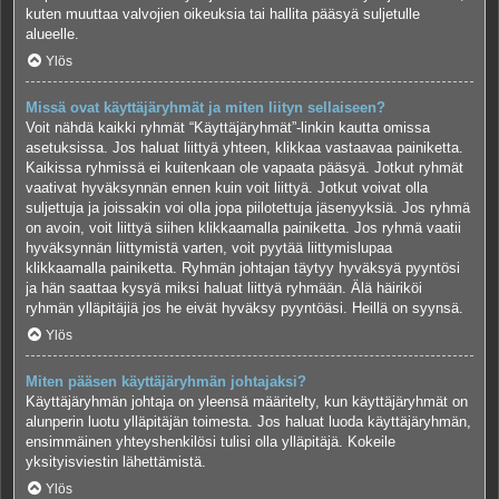
kuten muuttaa valvojien oikeuksia tai hallita pääsyä suljetulle
alueelle.
Ylös
Missä ovat käyttäjäryhmät ja miten liityn sellaiseen?
Voit nähdä kaikki ryhmät “Käyttäjäryhmät”-linkin kautta omissa
asetuksissa. Jos haluat liittyä yhteen, klikkaa vastaavaa painiketta.
Kaikissa ryhmissä ei kuitenkaan ole vapaata pääsyä. Jotkut ryhmät
vaativat hyväksynnän ennen kuin voit liittyä. Jotkut voivat olla
suljettuja ja joissakin voi olla jopa piilotettuja jäsenyyksiä. Jos ryhmä
on avoin, voit liittyä siihen klikkaamalla painiketta. Jos ryhmä vaatii
hyväksynnän liittymistä varten, voit pyytää liittymislupaa
klikkaamalla painiketta. Ryhmän johtajan täytyy hyväksyä pyyntösi
ja hän saattaa kysyä miksi haluat liittyä ryhmään. Älä häiriköi
ryhmän ylläpitäjiä jos he eivät hyväksy pyyntöäsi. Heillä on syynsä.
Ylös
Miten pääsen käyttäjäryhmän johtajaksi?
Käyttäjäryhmän johtaja on yleensä määritelty, kun käyttäjäryhmät on
alunperin luotu ylläpitäjän toimesta. Jos haluat luoda käyttäjäryhmän,
ensimmäinen yhteyshenkilösi tulisi olla ylläpitäjä. Kokeile
yksityisviestin lähettämistä.
Ylös