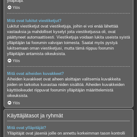
ylläpitäjä.
Ylös
Mitä ovat lukitut viestiketjut?
Lukitut viestiketjut ovat viestiketjuja, joihin ei voi enää lähettää
vastauksia ja mahdolliset kyselyt joita viestiketjussa oli, ovat
päättyneet automaattisesti. Viestiketjuja voidaan lukita useista syistä
ylläpitäjän tai foorumin valvojan toimesta. Saatat myös pystyä
lukitsemaan oman viestiketjusi, mutta tämä riippuu foorumin
ylläpitäjän antamista oikeuksista.
Ylös
Mitä ovat aiheiden kuvakkeet?
Aiheiden kuvakkeet ovat aiheen aloittajan valitsemia kuvakkeita
joiden on tarkoitus kuvastaa niiden sisältöä. Aiheiden kuvakkeiden
käyttöoikeudet riippuvat foorumin ylläpitäjän määrittelemistä
oikeuksista.
Ylös
Käyttäjätasot ja ryhmät
Mitä ovat ylläpitäjät?
Ylläpitäjät ovat jäseniä joille on annettu korkeimman tason kontrolli