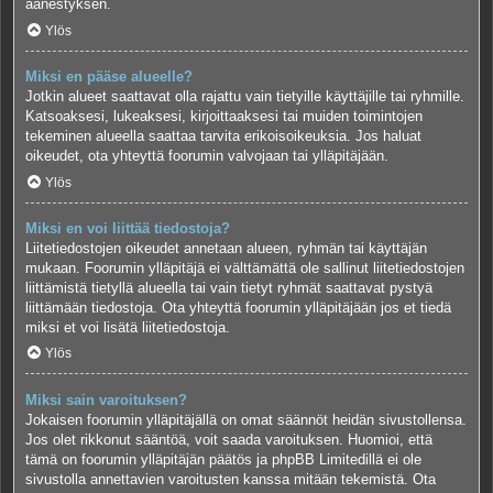
äänestyksen.
Ylös
Miksi en pääse alueelle?
Jotkin alueet saattavat olla rajattu vain tietyille käyttäjille tai ryhmille.
Katsoaksesi, lukeaksesi, kirjoittaaksesi tai muiden toimintojen
tekeminen alueella saattaa tarvita erikoisoikeuksia. Jos haluat
oikeudet, ota yhteyttä foorumin valvojaan tai ylläpitäjään.
Ylös
Miksi en voi liittää tiedostoja?
Liitetiedostojen oikeudet annetaan alueen, ryhmän tai käyttäjän
mukaan. Foorumin ylläpitäjä ei välttämättä ole sallinut liitetiedostojen
liittämistä tietyllä alueella tai vain tietyt ryhmät saattavat pystyä
liittämään tiedostoja. Ota yhteyttä foorumin ylläpitäjään jos et tiedä
miksi et voi lisätä liitetiedostoja.
Ylös
Miksi sain varoituksen?
Jokaisen foorumin ylläpitäjällä on omat säännöt heidän sivustollensa.
Jos olet rikkonut sääntöä, voit saada varoituksen. Huomioi, että
tämä on foorumin ylläpitäjän päätös ja phpBB Limitedillä ei ole
sivustolla annettavien varoitusten kanssa mitään tekemistä. Ota