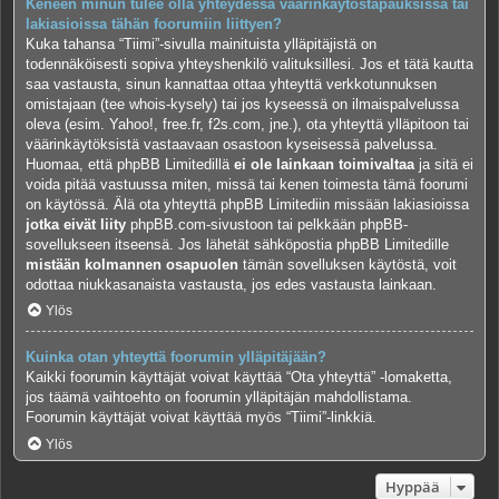
Keneen minun tulee olla yhteydessä väärinkäytöstapauksissa tai
lakiasioissa tähän foorumiin liittyen?
Kuka tahansa “Tiimi”-sivulla mainituista ylläpitäjistä on
todennäköisesti sopiva yhteyshenkilö valituksillesi. Jos et tätä kautta
saa vastausta, sinun kannattaa ottaa yhteyttä verkkotunnuksen
omistajaan (tee
whois-kysely
) tai jos kyseessä on ilmaispalvelussa
oleva (esim. Yahoo!, free.fr, f2s.com, jne.), ota yhteyttä ylläpitoon tai
väärinkäytöksistä vastaavaan osastoon kyseisessä palvelussa.
Huomaa, että phpBB Limitedillä
ei ole lainkaan toimivaltaa
ja sitä ei
voida pitää vastuussa miten, missä tai kenen toimesta tämä foorumi
on käytössä. Älä ota yhteyttä phpBB Limitediin missään lakiasioissa
jotka eivät liity
phpBB.com-sivustoon tai pelkkään phpBB-
sovellukseen itseensä. Jos lähetät sähköpostia phpBB Limitedille
mistään kolmannen osapuolen
tämän sovelluksen käytöstä, voit
odottaa niukkasanaista vastausta, jos edes vastausta lainkaan.
Ylös
Kuinka otan yhteyttä foorumin ylläpitäjään?
Kaikki foorumin käyttäjät voivat käyttää “Ota yhteyttä” -lomaketta,
jos täämä vaihtoehto on foorumin ylläpitäjän mahdollistama.
Foorumin käyttäjät voivat käyttää myös “Tiimi”-linkkiä.
Ylös
Hyppää