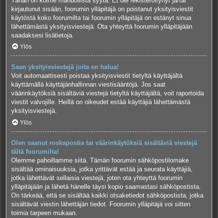
Tähän on kolme mahdollista syytä. Et ole rekisteröitynyt ja/tai
kirjautunut sisään, foorumin ylläpitäjä on poistanut yksityisviestit
käytöstä koko foorumilta tai foorumin ylläpitäjä on estänyt sinua
lähettämästä yksityisviestejä. Ota yhteyttä foorumin ylläpitäjään
saadaksesi lisätietoja.
Ylös
Saan yksityisviestejä joita en halua!
Voit automaattisesti poistaa yksityisviestit tietyltä käyttäjältä
käyttämällä käyttäjänhallinnan viestisääntöjä. Jos saat
väärinkäytöksiä sisältäviä viestejä tietyltä käyttäjältä, voit raportoida
viestit valvojille. Heillä on oikeudet estää käyttäjiä lähettämästä
yksityisviestejä.
Ylös
Olen saanut roskapostia tai väärinkäytöksiä sisältäviä viestejä
tältä foorumilta!
Olemme pahoillamme siitä. Tämän foorumin sähköpostilomake
sisältää ominaisuuksia, jotka yrittävät estää ja seurata käyttäjiä,
jotka lähettävät sellaisia viestejä, joten ota yhteyttä foorumin
ylläpitäjään ja lähetä hänelle täysi kopio saamastasi sähköpostista.
On tärkeää, että se sisältää kaikki otsaketiedot sähköpostista, jotka
sisältävät viestin lähettäjän tiedot. Foorumin ylläpitäjä voi sitten
toimia tarpeen mukaan.