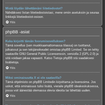
Mistä löydän lähettämäni liitetiedostot?
Nähdäksesi listan liitetiedostoistasi, mene omiin asetuksiin ja seuraa
linkkejä liitetiedostot-osioon.
Ylös
phpBB -asiat
Kuka kirjoitti tämän foorumisovelluksen?
Tämä sovellus (sen muokkaamattomassa tilassa) on tuottanut,
julkaissut ja sen tekijänoikeudet omistaa
phpBB Limited
. Se on tehty
saataville GNU General Public Licensenssin, versiolla 2 (GPL-2.0) ja
sitä voidaan jakaa vapaasti. Katso
Tietoja phpBB:stä
saadaksesi
lisätietoja.
Ylös
Miksi ominaisuutta X ei ole saatavilla?
Tämä ohjelmisto on phpBB Limitedin kirjoittama ja lisensoima. Jos
uskot, että ominaisuus tulisi lisätä, vieraile
phpBB ideakeskuksessa
,
jossa voit äänestää olemassa olevia ideoita tai lähettää uuden.
Ylös