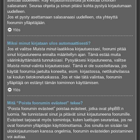
asettaa uudelleen. Käy kirjautumissivulla ja klikkaa
Unohdin
salasanani
. Seuraa ohjeita ja sinun pitäisi kohta pystyä kirjautumaan
uudelleen.
Jos et pysty asettamaan salasanaasi uudelleen, ota yhteyttä
foorumin ylläpitäjään.
Ylös
Miksi minut kirjataan ulos automaattisesti?
Jos et valitse
Muista minut
-laatikkoa kirjautuessasi, foorumi pitää
sinut kirjautuneena ennalta määritellyn ajan. Tämä estää muita
väärinkäyttämästä tunnuksiasi. Pysyäksesi kirjautuneena, valitse
Muista minut
-valinta kirjautuessasi. Tämä ei ole suositeltavaa, jos
käytät foorumia jaetulta koneelta, esim. kirjastossa, nettikahvilassa
tai koulun tietokoneluokassa. Jos et näe tätä valintaa, foorumin
ylläpitäjä on estänyt tämän toiminnon käyttämisen.
Ylös
Mitä “Poista foorumin evästeet” tekee?
“Poista foorumin evästeet” poistaa evästeet, jotka ovat phpBB:n
luomia. Ne tunnistavat sinut ja pitävät sinut kirjautuneena foorumille.
Evästeet tarjoavat myös toimintoja, kuten luettujen seurantaa, jos ne
ovat foorumin ylläpitäjän käyttöönottamia. Jos sinulla on sisään tai
uloskirjautumisen kanssa ongelmia, foorumin evästeiden poistaminen
voi auttaa.