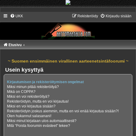
UKK
Rekisteröidy
Kirjaudu sisään
Etusivu
~ Suomen ensimmäinen virallinen aarteenetsintäfoorumi ~
Usein kysyttyä
Kirjautumisen ja rekisteröitymisen ongelmat
Miksi minun pitää rekisteröityä?
Mikä on COPPA?
Miksi en voi rekisteröityä?
Rekisteröidyin, mutta en voi kirjautua!
Miksi en voi kirjautua sisään?
Rekisteröidyin joskus aiemmin, mutta en voi enää kirjautua sisään?!
Olen hukannut salasanani!
Miksi minut kirjataan ulos automaattisesti?
Mitä “Poista foorumin evästeet” tekee?