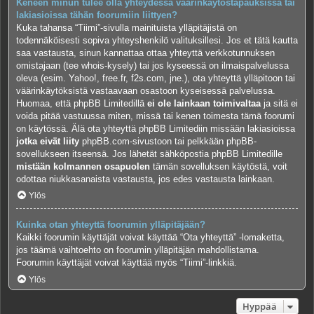
Keneen minun tulee olla yhteydessä väärinkäytöstapauksissa tai
lakiasioissa tähän foorumiin liittyen?
Kuka tahansa “Tiimi”-sivulla mainituista ylläpitäjistä on
todennäköisesti sopiva yhteyshenkilö valituksillesi. Jos et tätä kautta
saa vastausta, sinun kannattaa ottaa yhteyttä verkkotunnuksen
omistajaan (tee
whois-kysely
) tai jos kyseessä on ilmaispalvelussa
oleva (esim. Yahoo!, free.fr, f2s.com, jne.), ota yhteyttä ylläpitoon tai
väärinkäytöksistä vastaavaan osastoon kyseisessä palvelussa.
Huomaa, että phpBB Limitedillä
ei ole lainkaan toimivaltaa
ja sitä ei
voida pitää vastuussa miten, missä tai kenen toimesta tämä foorumi
on käytössä. Älä ota yhteyttä phpBB Limitediin missään lakiasioissa
jotka eivät liity
phpBB.com-sivustoon tai pelkkään phpBB-
sovellukseen itseensä. Jos lähetät sähköpostia phpBB Limitedille
mistään kolmannen osapuolen
tämän sovelluksen käytöstä, voit
odottaa niukkasanaista vastausta, jos edes vastausta lainkaan.
Ylös
Kuinka otan yhteyttä foorumin ylläpitäjään?
Kaikki foorumin käyttäjät voivat käyttää “Ota yhteyttä” -lomaketta,
jos täämä vaihtoehto on foorumin ylläpitäjän mahdollistama.
Foorumin käyttäjät voivat käyttää myös “Tiimi”-linkkiä.
Ylös
Hyppää