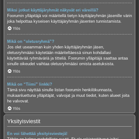
Miksi jotkut käyttäjäryhmät näkyvät eri väreillä?
Foorumin ylläpitäjä voi määritellä tietyn käyttäjäryhmän jäsenille värin
joka helpottaa kyseisen käyttäjäryhmän jäsenten tunnistamista.
Ylös
Mikä on “oletusryhmä”?
Jos olet useamman kuin yhden käyttäjäryhmän jäsen,
oletusryhmääsi käytetään määriteltäessä sinun kohdallasi
käytettävää ryhmäväriä ja titteliä. Foorumin ylläpitäjä saattaa antaa
sinulle oikeudet vaihtaa oletusryhmääsi omista asetuksista.
Ylös
Mikä on “Tiimi” linkki?
Tämä sivu näyttää sinulle listan foorumin henkilökunnasta,
mukaanluettuna ylläpitäjät, valvojat ja muut tiedot, kuten alueet joita
he valvovat.
Ylös
Yksityisviestit
En voi lähettää yksityisviestejä!