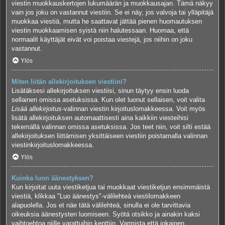
viestin muokkauskertojen lukumäärän ja muokkausajan. Tämä näkyy
vain jos joku on vastannut viestiin. Se ei näy, jos valvoja tai ylläpitäjä
muokkaa viestiä, mutta he saattavat jättää pienen huomautuksen
viestin muokkaamisen syistä niin halutessaan. Huomaa, että
normaalit käyttäjät eivät voi poistaa viestejä, jos niihin on joku
vastannut.
Ylös
Miten liitän allekirjoituksen viestiini?
Lisätäksesi allekirjoituksen viestiisi, sinun täytyy ensin luoda
sellainen omissa asetuksissa. Kun olet luonut sellaisen, voit valita
Lisää allekirjoitus
-valinnan viestin kirjoituslomakkeessa. Voit myös
lisätä allekirjoituksen automaattisesti aina kaikkiin viesteihisi
tekemällä valinnan omissa asetuksissa. Jos teet niin, voit silti estää
allekirjoituksen liittämisen yksittäiseen viestiin poistamalla valinnan
viestinkirjoituslomakkeessa.
Ylös
Kuinka luon äänestyksen?
Kun kirjoitat uuta viestiketjua tai muokkaat viestiketjun ensimmäistä
viestiä, klikkaa "Luo äänestys"-välilehteä viestilomakkeen
alapuolella. Jos et näe tätä välilehteä, sinulla ei ole tarvittavia
oikeuksia äänestysten luomiseen. Syötä otsikko ja ainakin kaksi
vaihtoehtoa niille varattuihin kenttiin. Varmista että jokainen