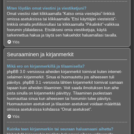
Miten löydän omat viestini ja viestiketjuni?
Omat viestisi näet klikkaamalla “Katso omia viestejäsi”-linkkiä
omissa asetuksissa tai klikkaamalla “Etsi käyttäjän viesteistä”-
linkkiä omalla profiilisivullasi tai klikkaamalla “Pikalinkit”-valikkoa
foorumin ylälaidassa. Etsiäksesi omia viestiketjuja, käytä
tarkennettua hakua ja täytä sen hakuehdot haluamallasi tavalla.
Ylös
Seuraaminen ja kirjanmerkit
Mikä ero on kirjanmerkillä ja tilaamisella?
phpBB 3.0 -versiossa aiheiden kirjanmerkit toimivat kuten internet-
selaimen kirjanmerkit. Sinua ei huomautettu jos aiheeseen tuli
päivitys. phpBB 3.1 -versiosta lähtien kirjanmerkit toimivat samaan
tapaan kuin aiheiden tilaaminen. Voit saada ilmoituksen kun aihe
josta sinulla on kirjanmerkki päivittyy. Tilaaminen puolestaan
huomauttaa sinua kun aiheeseen tai foorumiin tulee päivitys.
Huomautusten asetukset ja tilausten asetukset voidaan määrittää
omissa asetuksissa kohdassa “Omat asetukset”.
Ylös
Kuinka teen kirjanmerkin tai seuraan haluamaani aihetta?