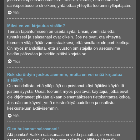
sähköpostiosoite oli oikein, yritä ottaa yhteyttä foorumin ylläpitäjään.
Ylös
Miksi en voi kirjautua sisään?
Tämän tapahtumiseen on useita syitä. Ensin, varmista että
tunnuksesi ja salasanasi ovat oikein. Jos ne ovat, ota yhteyttä
foorumin ylläpitäjään varmistaaksesi, että sinulla ei ole porttikieltoja.
On myös mahdollista, että sivuston omistajalla on asetusvirhe
heidän päässään ja heidän pitäisi korjata se.
Ylös
Rekisteröidyin joskus aiemmin, mutta en voi enää kirjautua
sisään?!
On mahdollista, että ylläpitäjä on poistanut käyttäjätilisi käytöstä
jostain syystä. Useat foorumit myös poistavat käyttäjiä, jotka eivät
ole kirjoittaneet pitkään aikaan pienentääkseen tietokantansa kokoa.
Jos näin on käynyt, yritä rekisteröityä uudelleen ja osallistu
keskusteluun aktiivisemmin.
Ylös
Olen hukannut salasanani!
Älä panikoi! Vaikka salasanaasi ei voida palauttaa, se voidaan