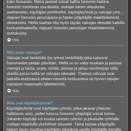
koko foorumiin. Nämä jäsenet voivat hallita foorumin kaikkia
foorumin toiminnan osa-alueita, mukaan lukien oikeuksien
asettaminen, käyttäjien porttikiellot, käyttäjäryhmät ja valvojat yms.,
riippuen foorumin perustajasta ja hänen ylläpitäjille määrittelemistä
oikeuksista. Heillä saattaa olla myös täydet valvojan oikeudet kaikilla
keskustelualueilla, riippuen foorumin perustajan määrittelemistä
asetuksista.
Ylös
Mitä ovatr valvojat?
Valvojat ovat henkilöitä (tai ryhmä henkilöitä) jotka katsovat
foorumeiden perään päivittäin. Heillä on on valta muokata ja poistaa
viestejä ja lukita, avata, siirtää, poistaa ja jakaa viestiketjuja niillä
alueilla joissa heillä on valvojan oikeudet. Yleensä valvojat ovat
paikalla estämässä aiheen vierestä keskustelua tai hyvien tapojen
vastaisen materiaalin lähettämistä.
Ylös
Mitä ovat käyttäjäryhmät?
Käyttäjäryhmät ovat käyttäjien ryhmiä, jotka jakavat yhteisön
hallittaviin osiin, joiden kanssa foorumin ylläpitäjät voivat toimia.
Jokainen käyttäjä voi kuulua useisiin ryhmiin ja jokaiselle ryhmälle
voidaan määritellä yksilölliset oikeudet. Tämä tarjoaa ylläpitäjille
helpon tavan muuttaa käyttäjien oikeuksia useille käyttäjille kerralla,