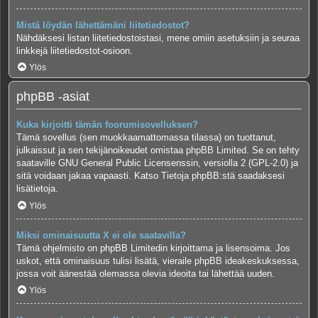
Mistä löydän lähettämäni liitetiedostot?
Nähdäksesi listan liitetiedostoistasi, mene omiin asetuksiin ja seuraa
linkkejä liitetiedostot-osioon.
Ylös
phpBB -asiat
Kuka kirjoitti tämän foorumisovelluksen?
Tämä sovellus (sen muokkaamattomassa tilassa) on tuottanut,
julkaissut ja sen tekijänoikeudet omistaa
phpBB Limited
. Se on tehty
saataville GNU General Public Licensenssin, versiolla 2 (GPL-2.0) ja
sitä voidaan jakaa vapaasti. Katso
Tietoja phpBB:stä
saadaksesi
lisätietoja.
Ylös
Miksi ominaisuutta X ei ole saatavilla?
Tämä ohjelmisto on phpBB Limitedin kirjoittama ja lisensoima. Jos
uskot, että ominaisuus tulisi lisätä, vieraile
phpBB ideakeskuksessa
,
jossa voit äänestää olemassa olevia ideoita tai lähettää uuden.
Ylös