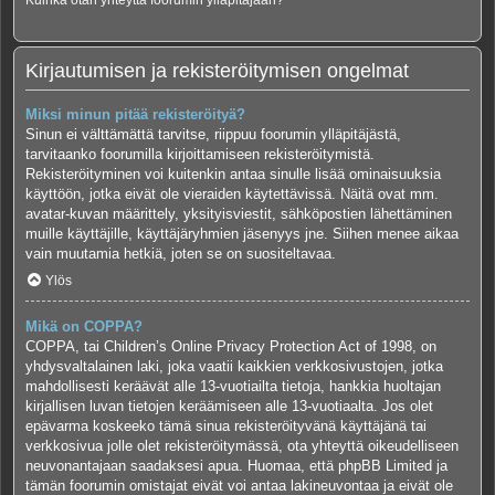
Kuinka otan yhteyttä foorumin ylläpitäjään?
Kirjautumisen ja rekisteröitymisen ongelmat
Miksi minun pitää rekisteröityä?
Sinun ei välttämättä tarvitse, riippuu foorumin ylläpitäjästä,
tarvitaanko foorumilla kirjoittamiseen rekisteröitymistä.
Rekisteröityminen voi kuitenkin antaa sinulle lisää ominaisuuksia
käyttöön, jotka eivät ole vieraiden käytettävissä. Näitä ovat mm.
avatar-kuvan määrittely, yksityisviestit, sähköpostien lähettäminen
muille käyttäjille, käyttäjäryhmien jäsenyys jne. Siihen menee aikaa
vain muutamia hetkiä, joten se on suositeltavaa.
Ylös
Mikä on COPPA?
COPPA, tai Children’s Online Privacy Protection Act of 1998, on
yhdysvaltalainen laki, joka vaatii kaikkien verkkosivustojen, jotka
mahdollisesti keräävät alle 13-vuotiailta tietoja, hankkia huoltajan
kirjallisen luvan tietojen keräämiseen alle 13-vuotiaalta. Jos olet
epävarma koskeeko tämä sinua rekisteröityvänä käyttäjänä tai
verkkosivua jolle olet rekisteröitymässä, ota yhteyttä oikeudelliseen
neuvonantajaan saadaksesi apua. Huomaa, että phpBB Limited ja
tämän foorumin omistajat eivät voi antaa lakineuvontaa ja eivät ole