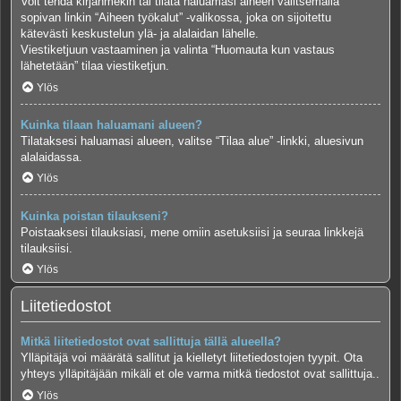
Voit tehdä kirjanmekin tai tilata haluamasi aiheen valitsemalla
sopivan linkin “Aiheen työkalut” -valikossa, joka on sijoitettu
kätevästi keskustelun ylä- ja alalaidan lähelle.
Viestiketjuun vastaaminen ja valinta “Huomauta kun vastaus
lähetetään” tilaa viestiketjun.
Ylös
Kuinka tilaan haluamani alueen?
Tilataksesi haluamasi alueen, valitse “Tilaa alue” -linkki, aluesivun
alalaidassa.
Ylös
Kuinka poistan tilaukseni?
Poistaaksesi tilauksiasi, mene omiin asetuksiisi ja seuraa linkkejä
tilauksiisi.
Ylös
Liitetiedostot
Mitkä liitetiedostot ovat sallittuja tällä alueella?
Ylläpitäjä voi määrätä sallitut ja kielletyt liitetiedostojen tyypit. Ota
yhteys ylläpitäjään mikäli et ole varma mitkä tiedostot ovat sallittuja..
Ylös