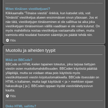
Miten tönäisen viestiketjuani?
Klikkaamalla “Tönaise viestiä” -linkkiä, kun katselet sitä, voit
“tönäistä” viestiketjua alueen ensimmäisen sivun yläosaan. Jos et
näe tätä, viestiketjujen tönäiseminen ei ole sallittua tai aika joka
viestiketjujen tönäisemisen välillä vaaditaan ei ole vielä kulunut. On
myös mahdollista nostaa viestiketjua vastaamalla siihen, mutta
varmista että noudatat foorumin sääntöjä jos päätät tehdä niin.
Ylös
Muotoilu ja aiheiden tyypit
Mikä on BBCode?
BBCode on HTML-kielen tapainen toteutus, joka tarjoaa tiettyjen
viestin osien muotoilumahdollisuuden. BBCoden käytöstä päättää
ylläpitäjä, mutta se voidaan ottaa pois käytöstä myös
viestikohtaisesti viestin kirjoituslomakkeella. BBCode itsessään on
HTML:n kaltainen, mutta tagit käyttävät < ja > merkkien sijaan
hakasulkuja [ ja ]. BBCoden oppaan löydät viestinlähetyssivun
kautta.
Ylös
Onko HTML sallittu?