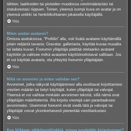
tähtien, laatikoiden tai pisteiden muodossa viestimäärästäsi tai
statuksestasi riippuen. Toinen, yleensä isompi kuva on avatar ja on
yleensä uniikki tai henkilökohtainen jokaisella käyttäjällä.
Ylös
Miten asetan avataren?
Omissa asetuksissa, “Profiilin” alla, voit lisätä avataren käyttämällä
jotain neljästä tavasta: Gravatar, galleriasta, käyttää kuvaa muualta
tai ladata kuvan. Foorumin ylläpitäjä päättää otetaanko avataret
käyttöön ja valitsee mitkä avatarien käyttöönottotavat sallitaan. Jos
et voi käyttää avataria, ota yhteyttä foorumin ylläpitäjään.
Ylös
Mikä on arvonimi ja miten vaihdan sen?
Arvonimet, jotka näkyvät käyttäjänimesi alla osoittavat kirjoittamiesi
viestien määrän tai tietyt käyttäjät, kuten ylläpitäjät tai valvojat.
Yleensä et voi vaihtaa minkään arvonimen tekstiä, sillä nämä ovat
ylläpitäjän määrittelemiä. Älä kirjoita viestejä vain parantaaksesi
arvonimeäsi. Useimmat foorumit eivät siedä tätä ja valvojat tai
ylläpitäjät voivat yksinkertaisesti pienentää viestilaskuriasi.
Ylös
Kun klikkaan sähköpostilinkkiä, minua pyydetään kirjautumaan?