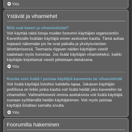
Ylös
Ystävät ja vihamiehet
Mitä ovat kaveri ja vihamieslistat?
Voit käyttää näitä listoja muiden foorumin käyttäjien organisointiin.
Kaverilistalle lisätään käyttäjiä omien asetusten kautta. Tämä auttaa
nopeasti näkemään jos he ovat paikalla ja yksityisviestien
lähettämisessä. Teemasta riippuen näiden käyttäjien viestit
saatetaan myös korostaa. Jos lisäät käyttäjän vihamieheksi, kaikki
käyttäjän kirjoittamat viestit piilotetaan oletuksena.
Ylös
Kuinka voin lisätä / poistaa käyttäjiä kavereista tai vihamiehistä
Voit lisätä käyttäjiä listoihisi kahdella tapaa. Jokaisen käyttäjän
profiilissa on linkki jonka kautta voit lisätä heidät joko kavereihin tai
vihamiehiin. Vaihtoehtoisesti omista asetuksista voit lisätä käyttäjiä
suoraan syöttämällä heidän käyttäjänimen. Voit myös poistaa
käyttäjiä listaltasi samalta sivulta.
Ylös
Foorumilta hakeminen