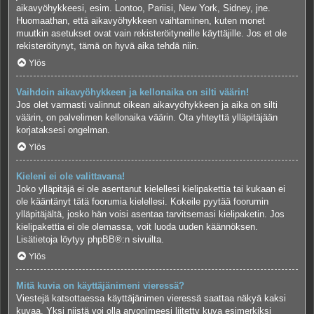
aikavyöhykkeesi, esim. Lontoo, Pariisi, New York, Sidney, jne.
Huomaathan, että aikavyöhykkeen vaihtaminen, kuten monet
muutkin asetukset ovat vain rekisteröityneille käyttäjille. Jos et ole
rekisteröitynyt, tämä on hyvä aika tehdä niin.
Ylös
Vaihdoin aikavyöhykkeen ja kellonaika on silti väärin!
Jos olet varmasti valinnut oikean aikavyöhykkeen ja aika on silti
väärin, on palvelimen kellonaika väärin. Ota yhteyttä ylläpitäjään
korjataksesi ongelman.
Ylös
Kieleni ei ole valittavana!
Joko ylläpitäjä ei ole asentanut kielellesi kielipakettia tai kukaan ei
ole kääntänyt tätä foorumia kielellesi. Kokeile pyytää foorumin
ylläpitäjältä, josko hän voisi asentaa tarvitsemasi kielipaketin. Jos
kielipakettia ei ole olemassa, voit luoda uuden käännöksen.
Lisätietoja löytyy
phpBB
®:n sivuilta.
Ylös
Mitä kuvia on käyttäjänimeni vieressä?
Viestejä katsottaessa käyttäjänimen vieressä saattaa näkyä kaksi
kuvaa. Yksi niistä voi olla arvonimeesi liitetty kuva esimerkiksi