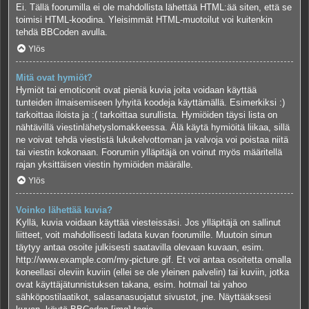
Ei. Tällä foorumilla ei ole mahdollista lähettää HTML:ää siten, että se
toimisi HTML-koodina. Yleisimmät HTML-muotoilut voi kuitenkin
tehdä BBCoden avulla.
Ylös
Mitä ovat hymiöt?
Hymiöt tai emoticonit ovat pieniä kuvia joita voidaan käyttää
tunteiden ilmaisemiseen lyhyitä koodeja käyttämällä. Esimerkiksi :)
tarkoittaa iloista ja :( tarkoittaa surullista. Hymiöiden täysi lista on
nähtävillä viestinlähetyslomakkeessa. Älä käytä hymiöitä liikaa, sillä
ne voivat tehdä viestistä lukukelvottoman ja valvoja voi poistaa niitä
tai viestin kokonaan. Foorumin ylläpitäjä on voinut myös määritellä
rajan yksittäisen viestin hymiöiden määrälle.
Ylös
Voinko lähettää kuvia?
Kyllä, kuvia voidaan käyttää viesteissäsi. Jos ylläpitäjä on sallinut
liitteet, voit mahdollisesti ladata kuvan foorumille. Muutoin sinun
täytyy antaa osoite julkisesti saatavilla olevaan kuvaan, esim.
http://www.example.com/my-picture.gif. Et voi antaa osoitetta omalla
koneellasi oleviin kuviin (ellei se ole yleinen palvelin) tai kuviin, jotka
ovat käyttäjätunnistuksen takana, esim. hotmail tai yahoo
sähköpostilaatikot, salasanasuojatut sivustot, jne. Näyttääksesi