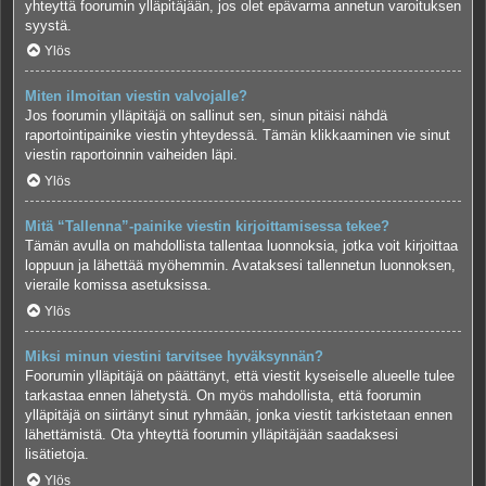
yhteyttä foorumin ylläpitäjään, jos olet epävarma annetun varoituksen
syystä.
Ylös
Miten ilmoitan viestin valvojalle?
Jos foorumin ylläpitäjä on sallinut sen, sinun pitäisi nähdä
raportointipainike viestin yhteydessä. Tämän klikkaaminen vie sinut
viestin raportoinnin vaiheiden läpi.
Ylös
Mitä “Tallenna”-painike viestin kirjoittamisessa tekee?
Tämän avulla on mahdollista tallentaa luonnoksia, jotka voit kirjoittaa
loppuun ja lähettää myöhemmin. Avataksesi tallennetun luonnoksen,
vieraile komissa asetuksissa.
Ylös
Miksi minun viestini tarvitsee hyväksynnän?
Foorumin ylläpitäjä on päättänyt, että viestit kyseiselle alueelle tulee
tarkastaa ennen lähetystä. On myös mahdollista, että foorumin
ylläpitäjä on siirtänyt sinut ryhmään, jonka viestit tarkistetaan ennen
lähettämistä. Ota yhteyttä foorumin ylläpitäjään saadaksesi
lisätietoja.
Ylös