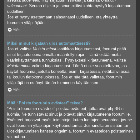
asettaa uudelleen. Käy kirjautumissivulla ja klikkaa
Unohdin
salasanani
. Seuraa ohjeita ja sinun pitäisi kohta pystyä kirjautumaan
uudelleen.
Jos et pysty asettamaan salasanaasi uudelleen, ota yhteyttä
foorumin ylläpitäjään.
Ylös
Miksi minut kirjataan ulos automaattisesti?
Jos et valitse
Muista minut
-laatikkoa kirjautuessasi, foorumi pitää
sinut kirjautuneena ennalta määritellyn ajan. Tämä estää muita
väärinkäyttämästä tunnuksiasi. Pysyäksesi kirjautuneena, valitse
Muista minut
-valinta kirjautuessasi. Tämä ei ole suositeltavaa, jos
käytät foorumia jaetulta koneelta, esim. kirjastossa, nettikahvilassa
tai koulun tietokoneluokassa. Jos et näe tätä valintaa, foorumin
ylläpitäjä on estänyt tämän toiminnon käyttämisen.
Ylös
Mitä “Poista foorumin evästeet” tekee?
“Poista foorumin evästeet” poistaa evästeet, jotka ovat phpBB:n
luomia. Ne tunnistavat sinut ja pitävät sinut kirjautuneena foorumille.
Evästeet tarjoavat myös toimintoja, kuten luettujen seurantaa, jos ne
ovat foorumin ylläpitäjän käyttöönottamia. Jos sinulla on sisään tai
uloskirjautumisen kanssa ongelmia, foorumin evästeiden poistaminen
voi auttaa.