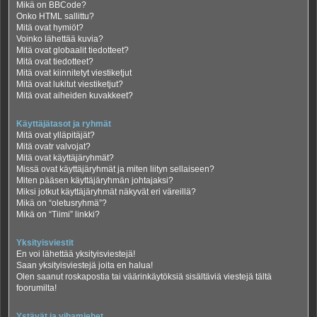
Mikä on BBCode?
Onko HTML sallittu?
Mitä ovat hymiöt?
Voinko lähettää kuvia?
Mitä ovat globaalit tiedotteet?
Mitä ovat tiedotteet?
Mitä ovat kiinnitetyt viestiketjut
Mitä ovat lukitut viestiketjut?
Mitä ovat aiheiden kuvakkeet?
Käyttäjätasot ja ryhmät
Mitä ovat ylläpitäjät?
Mitä ovatr valvojat?
Mitä ovat käyttäjäryhmät?
Missä ovat käyttäjäryhmät ja miten liityn sellaiseen?
Miten pääsen käyttäjäryhmän johtajaksi?
Miksi jotkut käyttäjäryhmät näkyvät eri väreillä?
Mikä on “oletusryhmä”?
Mikä on “Tiimi” linkki?
Yksityisviestit
En voi lähettää yksityisviestejä!
Saan yksityisviestejä joita en halua!
Olen saanut roskapostia tai väärinkäytöksiä sisältäviä viestejä tältä
foorumilta!
Ystävät ja vihamiehet