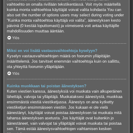
vaihtoehto on omalla rivillään tekstikentässä. Voit myös määritellä
kuinka monta vaihtoehtoa käyttäjät voivat valita kohdasta You can
also set the number of options users may select during voting under
“Kuinka monta vaihtoehtoa käyttäjä voi valita”, äänestyksen kesto
päivinä (0 kestää loputtomasti) ja viimeisenä voit antaa käyttäjille
mahdollisuuden muuttaa ääntään.
Ylös
Miksi en voi lisätä vastausvaihtoehtoja kyselyyn?
Kyselyn vastausvaihtoehtojen määrä on foorumin ylläpitäjän
määrittelemä. Jos tarvitset enemmän vaihtoehtoja kuin on sallittu,
ota yhteyttä foorumin ylläpitäjään.
Ylös
Kuinka muokkaan tai poistan äänestyksen?
Kuten viestien kanssa, äänestyksiä voi muokata vain alkuperäinen
lähettäjä, valvoja tai ylläpitäjä. Muokataksesi äänestystä, muokkaa
ensimmäistä viestiä viestiketjussa. Äänestys on aina kytketty
viestiketjun ensimmäiseen viestiin. Jos kukaan ei ole vielä
äänestänyt, käyttäjät voivat poistaa äänestyksen tai muokata mitä
tahansa äänestyksen asetusta. Jos käyttäjät ovat kuitenkin jo
äänestäneet, vain valvojat tai ylläpitäjät voivat muokata tai poistaa
sen. Tämä estää äänestysvaihtoehtojen vaihtamisen kesken