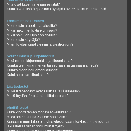
Mitä ovat kaveri ja vihamieslistat?
Kuinka voin lisätä / poistaa käyttäjiä kavereista tai vihamiehistä
Foorumilta hakeminen
Miten etsin alueelta tai alueilta?
Miksi hakuni ei löytänyt mitään?
Miksi haku johti tyhjään sivuun!?
Miten etsin käyttäjiä?
Miten löydän omat viestini ja viestiketjuni?
Seuraaminen ja kirjanmerkit
Mikä ero on kirjanmerkillä ja tilaamisella?
Kuinka teen kirjanmerkin tai seuraan haluamaani aihetta?
Kuinka tilaan haluamani alueen?
Kuinka poistan tilaukseni?
Liitetiedostot
Mitkä liitetiedostot ovat sallittuja tällä alueella?
Mistä löydän lähettämäni liitetiedostot?
phpBB -asiat
Kuka kirjoitti tämän foorumisovelluksen?
Miksi ominaisuutta X ei ole saatavilla?
Keneen minun tulee olla yhteydessä väärinkäytöstapauksissa tai
lakiasioissa tähän foorumiin liittyen?