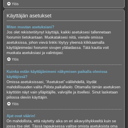
Ylös
Käyttäjän asetukset
Miten muutan asetuksiani?
Jos olet rekisteröitynyt käyttäjä, kaikki asetuksesi tallennetaan
foorumin tietokantaan. Muokataksesi niitä, vieraile omissa
asetuksissa, johon vievä linkki löytyy yleensä klikkaamalla
käyttäjänimeäsi foorumin sivujen ylälaidassa. Tätä kautta voit
muokata asetuksiasi ja valintojasi.
Ylös
Kuinka estän käyttäjänimeni näkymisen paikalla olevissa
käyttäjissä?
Omissa asetuksissasi, “Asetukset”-välilehdellä, löydät
mahdollisuuden valita
Piilota paikallaolo
. Ottamalla tämän asetuksen
käyttöön näyt vain ylläpitäjille, valvojille ja itsellesi. Sinut lasketaan
piilossa oleviin käyttäjiin.
Ylös
Ajat ovat väärin!
On mahdollista, että näytetty aika on eri aikavyöhykkeeltä kuin se
jossa itse olet. Tässä tapauksessa valitse omista asetuksista oma