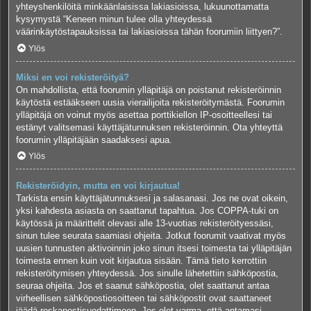
yhteyshenkilöitä minkäänlaisissa lakiasioissa, lukuunottamatta
kysymystä “Keneen minun tulee olla yhteydessä
väärinkäytöstapauksissa tai lakiasioissa tähän foorumiin liittyen?”.
Ylös
Miksi en voi rekisteröityä?
On mahdollista, että foorumin ylläpitäjä on poistanut rekisteröinnin
käytöstä estääkseen uusia vierailijoita rekisteröitymästä. Foorumin
ylläpitäjä on voinut myös asettaa porttikiellon IP-osoitteellesi tai
estänyt valitsemasi käyttäjätunnuksen rekisteröinnin. Ota yhteyttä
foorumin ylläpitäjään saadaksesi apua.
Ylös
Rekisteröidyin, mutta en voi kirjautua!
Tarkista ensin käyttäjätunnuksesi ja salasanasi. Jos ne ovat oikein,
yksi kahdesta asiasta on saattanut tapahtua. Jos COPPA-tuki on
käytössä ja määrittelit olevasi alle 13-vuotias rekisteröityessäsi,
sinun tulee seurata saamiasi ohjeita. Jotkut foorumit vaativat myös
uusien tunnusten aktivoinnin joko sinun itsesi toimesta tai ylläpitäjän
toimesta ennen kuin voit kirjautua sisään. Tämä tieto kerrottiin
rekisteröitymisen yhteydessä. Jos sinulle lähetettiin sähköpostia,
seuraa ohjeita. Jos et saanut sähköpostia, olet saattanut antaa
virheellisen sähköpostiosoitteen tai sähköpostit ovat saattaneet
jäädä roskapostisuodattimeen. Jos olet varma, että antamasi