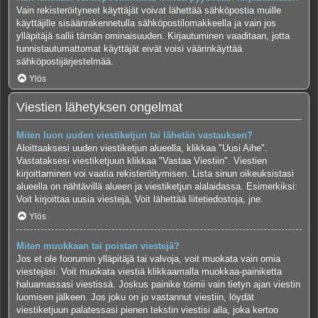
Vain rekisteröityneet käyttäjät voivat lähettää sähköpostia muille
käyttäjille sisäänrakennetulla sähköpostilomakkeella ja vain jos
ylläpitäjä sallii tämän ominaisuuden. Kirjautuminen vaaditaan, jotta
tunnistautumattomat käyttäjät eivät voisi väärinkäyttää
sähköpostijärjestelmää.
Ylös
Viestien lähetyksen ongelmat
Miten luon uuden viestiketjun tai lähetän vastauksen?
Aloittaaksesi uuden viestiketjun alueella, klikkaa "Uusi Aihe".
Vastataksesi viestiketjuun klikkaa "Vastaa Viestiin". Viestien
kirjoittaminen voi vaatia rekisteröitymisen. Lista sinun oikeuksistasi
alueella on nähtävillä alueen ja viestiketjun alalaidassa. Esimerkiksi:
Voit kirjoittaa uusia viestejä, Voit lähettää liitetiedostoja, jne.
Ylös
Miten muokkaan tai poistan viestejä?
Jos et ole foorumin ylläpitäjä tai valvoja, voit muokata vain omia
viestejäsi. Voit muokata viestiä klikkaamalla muokkaa-painiketta
haluamassasi viestissä. Joskus painike toimii vain tietyn ajan viestin
luomisen jälkeen. Jos joku on jo vastannut viestiin, löydät
viestiketjuun palatessasi pienen tekstin viestisi alla, joka kertoo