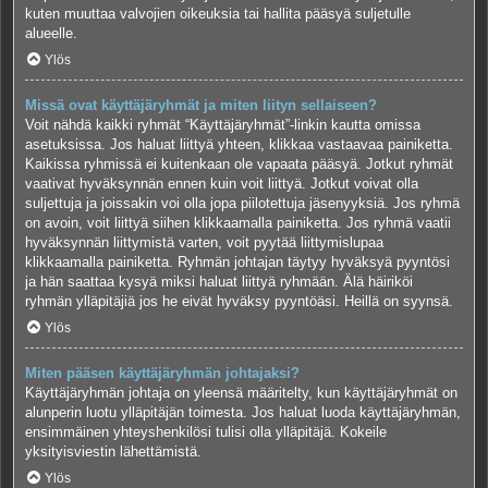
kuten muuttaa valvojien oikeuksia tai hallita pääsyä suljetulle
alueelle.
Ylös
Missä ovat käyttäjäryhmät ja miten liityn sellaiseen?
Voit nähdä kaikki ryhmät “Käyttäjäryhmät”-linkin kautta omissa
asetuksissa. Jos haluat liittyä yhteen, klikkaa vastaavaa painiketta.
Kaikissa ryhmissä ei kuitenkaan ole vapaata pääsyä. Jotkut ryhmät
vaativat hyväksynnän ennen kuin voit liittyä. Jotkut voivat olla
suljettuja ja joissakin voi olla jopa piilotettuja jäsenyyksiä. Jos ryhmä
on avoin, voit liittyä siihen klikkaamalla painiketta. Jos ryhmä vaatii
hyväksynnän liittymistä varten, voit pyytää liittymislupaa
klikkaamalla painiketta. Ryhmän johtajan täytyy hyväksyä pyyntösi
ja hän saattaa kysyä miksi haluat liittyä ryhmään. Älä häiriköi
ryhmän ylläpitäjiä jos he eivät hyväksy pyyntöäsi. Heillä on syynsä.
Ylös
Miten pääsen käyttäjäryhmän johtajaksi?
Käyttäjäryhmän johtaja on yleensä määritelty, kun käyttäjäryhmät on
alunperin luotu ylläpitäjän toimesta. Jos haluat luoda käyttäjäryhmän,
ensimmäinen yhteyshenkilösi tulisi olla ylläpitäjä. Kokeile
yksityisviestin lähettämistä.
Ylös