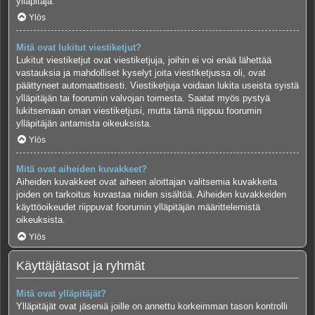
ylläpitäjä.
Ylös
Mitä ovat lukitut viestiketjut?
Lukitut viestiketjut ovat viestiketjuja, joihin ei voi enää lähettää
vastauksia ja mahdolliset kyselyt joita viestiketjussa oli, ovat
päättyneet automaattisesti. Viestiketjuja voidaan lukita useista syistä
ylläpitäjän tai foorumin valvojan toimesta. Saatat myös pystyä
lukitsemaan oman viestiketjusi, mutta tämä riippuu foorumin
ylläpitäjän antamista oikeuksista.
Ylös
Mitä ovat aiheiden kuvakkeet?
Aiheiden kuvakkeet ovat aiheen aloittajan valitsemia kuvakkeita
joiden on tarkoitus kuvastaa niiden sisältöä. Aiheiden kuvakkeiden
käyttöoikeudet riippuvat foorumin ylläpitäjän määrittelemistä
oikeuksista.
Ylös
Käyttäjätasot ja ryhmät
Mitä ovat ylläpitäjät?
Ylläpitäjät ovat jäseniä joille on annettu korkeimman tason kontrolli