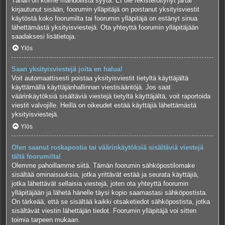
Tähän on kolme mahdollista syytä. Et ole rekisteröitynyt ja/tai
kirjautunut sisään, foorumin ylläpitäjä on poistanut yksityisviestit
käytöstä koko foorumilta tai foorumin ylläpitäjä on estänyt sinua
lähettämästä yksityisviestejä. Ota yhteyttä foorumin ylläpitäjään
saadaksesi lisätietoja.
Ylös
Saan yksityisviestejä joita en halua!
Voit automaattisesti poistaa yksityisviestit tietyltä käyttäjältä
käyttämällä käyttäjänhallinnan viestisääntöjä. Jos saat
väärinkäytöksiä sisältäviä viestejä tietyltä käyttäjältä, voit raportoida
viestit valvojille. Heillä on oikeudet estää käyttäjiä lähettämästä
yksityisviestejä.
Ylös
Olen saanut roskapostia tai väärinkäytöksiä sisältäviä viestejä
tältä foorumilta!
Olemme pahoillamme siitä. Tämän foorumin sähköpostilomake
sisältää ominaisuuksia, jotka yrittävät estää ja seurata käyttäjiä,
jotka lähettävät sellaisia viestejä, joten ota yhteyttä foorumin
ylläpitäjään ja lähetä hänelle täysi kopio saamastasi sähköpostista.
On tärkeää, että se sisältää kaikki otsaketiedot sähköpostista, jotka
sisältävät viestin lähettäjän tiedot. Foorumin ylläpitäjä voi sitten
toimia tarpeen mukaan.