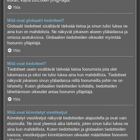
kuvan, käytä BBCoden [img]-tagia.
Ylös
Mitä ovat globaalit tiedotteet?
Globaalit tiedotteet sisältävät tärkeää tietoa ja sinun tulisi lukea ne
aina kun on mahdolista. Ne näkyvät jokaisen alueen ylälaidassa ja
omissa asetuksissa. Globaalien tiedotteiden oikeudet myöntää
foorumin ylläpitäjä.
Ylös
Mitä ovat tiedotteet?
Tiedotteet usein sisältävät tärkeää tietoa foorumista jota olet
lukemassa ja siksi ne tulisi lukea aina kun mahdollista. Tiedotteet
näkyvät jokaisen sivun ylälaidassa niillä foorumeilla joihin ne on
lähetetty. Kuten globaalien tiedotteiden kohdalla, tiedotteiden
lähettämisen oikeudet antaa foorumin ylläpitäjä.
Ylös
Mitä ovat kiinnitetyt viestiketjut
Kiinnitetyt viestiketjut näkyvät tiedotteiden alapuolella ja ovat vain
etusivulla. Ne ovat yleensä aika tärkeitä, joten sinun tulisi lukea ne
aina kun mahdollista. Kuten tiedotteiden ja globaalien tiedotteiden
kanssa, viestiketjujen kiinnittämisen oikeudet määrittelee foorumin