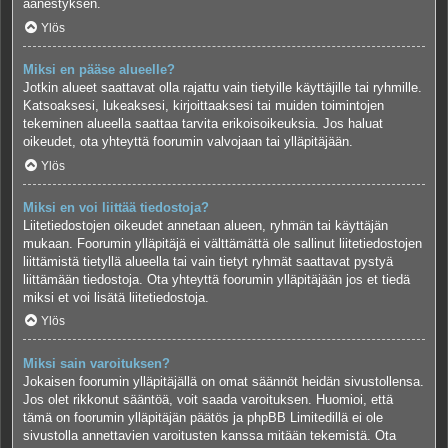
äänestyksen.
Ylös
Miksi en pääse alueelle?
Jotkin alueet saattavat olla rajattu vain tietyille käyttäjille tai ryhmille.
Katsoaksesi, lukeaksesi, kirjoittaaksesi tai muiden toimintojen
tekeminen alueella saattaa tarvita erikoisoikeuksia. Jos haluat
oikeudet, ota yhteyttä foorumin valvojaan tai ylläpitäjään.
Ylös
Miksi en voi liittää tiedostoja?
Liitetiedostojen oikeudet annetaan alueen, ryhmän tai käyttäjän
mukaan. Foorumin ylläpitäjä ei välttämättä ole sallinut liitetiedostojen
liittämistä tietyllä alueella tai vain tietyt ryhmät saattavat pystyä
liittämään tiedostoja. Ota yhteyttä foorumin ylläpitäjään jos et tiedä
miksi et voi lisätä liitetiedostoja.
Ylös
Miksi sain varoituksen?
Jokaisen foorumin ylläpitäjällä on omat säännöt heidän sivustollensa.
Jos olet rikkonut sääntöä, voit saada varoituksen. Huomioi, että
tämä on foorumin ylläpitäjän päätös ja phpBB Limitedillä ei ole
sivustolla annettavien varoitusten kanssa mitään tekemistä. Ota