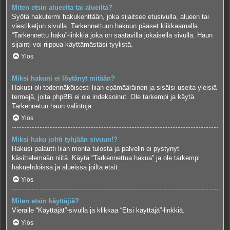
Miten etsin alueelta tai alueilta?
Syötä hakutermi hakukenttään, joka sijaitsee etusivulla, alueen tai
viestiketjun sivulla. Tarkennettuun hakuun pääset klikkaamalla
“Tarkennettu haku”-linkkiä joka on saatavilla jokaisella sivulla. Haun
sijainti voi riippua käyttämästäsi tyylistä.
Ylös
Miksi hakuni ei löytänyt mitään?
Hakusi oli todennäköisesti liian epämääräinen ja sisälsi useita yleisiä
termejä, joita phpBB ei ole indeksoinut. Ole tarkempi ja käytä
Tarkennetun haun valintoja.
Ylös
Miksi haku johti tyhjään sivuun!?
Hakusi palautti liian monta tulosta ja palvelin ei pystynyt
käsittelemään niitä. Käytä “Tarkennettua hakua” ja ole tarkempi
hakuehdoissa ja alueissa joilta etsit.
Ylös
Miten etsin käyttäjiä?
Vieraile “Käyttäjät”-sivulla ja klikkaa “Etsi käyttäjä”-linkkiä.
Ylös