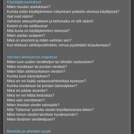
Käyttäjän asetukset
Miten muutan asetuksiani?
Kuinka estän käyttäjänimeni näkymisen paikalla olevissa käyttäjissä?
Ajat ovat väärin!
Vaihdoin aikavyöhykkeen ja kellonaika on silti väärin!
Kieleni ei ole valittavana!
Mitä kuvia on käyttäjänimeni vieressä?
Miten asetan avataren?
Mikä on arvonimi ja miten vaihdan sen?
Kun klikkaan sähköpostilinkkiä, minua pyydetään kirjautumaan?
Viestien lähetyksen ongelmat
Miten luon uuden viestiketjun tai lähetän vastauksen?
Miten muokkaan tai poistan viestejä?
Miten liitän allekirjoituksen viestiini?
Kuinka luon äänestyksen?
Miksi en voi lisätä vastausvaihtoehtoja kyselyyn?
Kuinka muokkaan tai poistan äänestyksen?
Miksi en pääse alueelle?
Miksi en voi liittää tiedostoja?
Miksi sain varoituksen?
Miten ilmoitan viestin valvojalle?
Mitä “Tallenna”-painike viestin kirjoittamisessa tekee?
Miksi minun viestini tarvitsee hyväksynnän?
Miten tönäisen viestiketjuani?
Muotoilu ja aiheiden tyypit