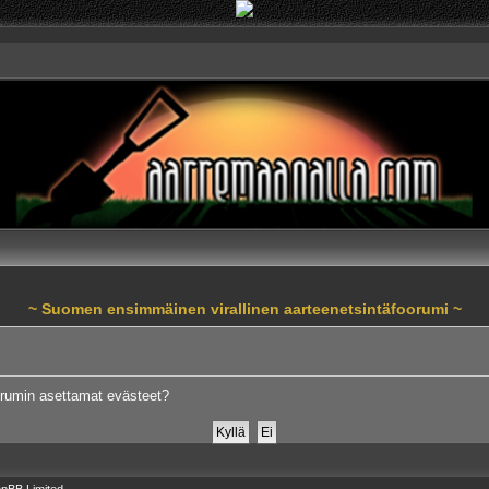
~ Suomen ensimmäinen virallinen aarteenetsintäfoorumi ~
orumin asettamat evästeet?
pBB Limited