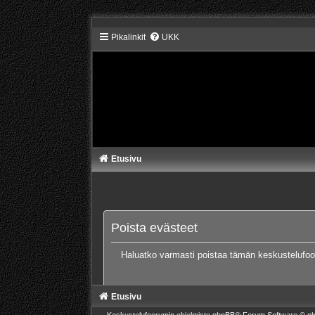
Pikalinkit
UKK
Etusivu
Poista evästeet
Haluatko varmasti poistaa tämän keskustelufo
Etusivu
Keskustelufoorumin ohjelmisto
phpBB
® Forum Software © ph