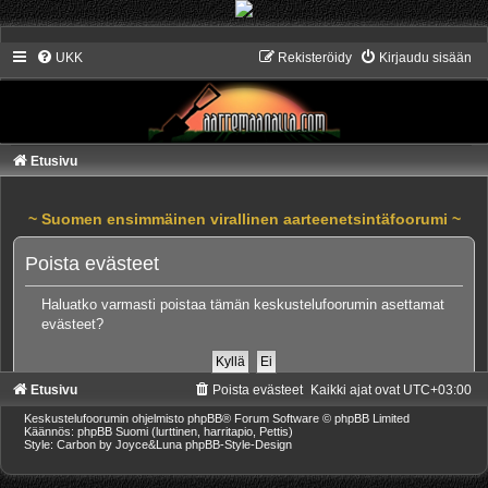
UKK
Rekisteröidy
Kirjaudu sisään
Etusivu
~ Suomen ensimmäinen virallinen aarteenetsintäfoorumi ~
Poista evästeet
Haluatko varmasti poistaa tämän keskustelufoorumin asettamat
evästeet?
Etusivu
Poista evästeet
Kaikki ajat ovat
UTC+03:00
Keskustelufoorumin ohjelmisto
phpBB
® Forum Software © phpBB Limited
Käännös: phpBB Suomi (lurttinen, harritapio, Pettis)
Style: Carbon by Joyce&Luna
phpBB-Style-Design