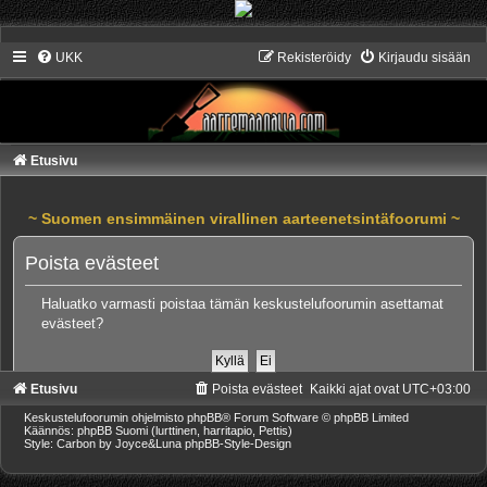
UKK
Rekisteröidy
Kirjaudu sisään
Etusivu
~ Suomen ensimmäinen virallinen aarteenetsintäfoorumi ~
Poista evästeet
Haluatko varmasti poistaa tämän keskustelufoorumin asettamat
evästeet?
Etusivu
Poista evästeet
Kaikki ajat ovat
UTC+03:00
Keskustelufoorumin ohjelmisto
phpBB
® Forum Software © phpBB Limited
Käännös: phpBB Suomi (lurttinen, harritapio, Pettis)
Style: Carbon by Joyce&Luna
phpBB-Style-Design