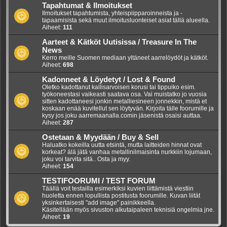
Tapahtumat & Ilmoitukset
Ilmoitukset tapahtumista, yhteispiipparoinneista ja -
tapaamisista sekä muut ilmoitusluonteiset asiat tällä alueella.
Aiheet:
111
Aarteet & Kätköt Uutisissa / Treasure In The
News
Kerro meille Suomen mediaan yltäneet aarrelöydöt ja kätköt.
Aiheet:
698
Kadonneet & Löydetyt / Lost & Found
Oletko kadottanut kallisarvoisen korusi tai tippuiko esim.
työkoneestasi vaikeasti saatava osa. Vai muistatko jo vuosia
sitten kadottaneesi jonkin metalliesineen jonnekkin, mistä et
koskaan enää kuvitellut sen löytyvän. Kirjoita tälle foorumille ja
kysy jos joku aarremaanalla.comin jäsenistä osaisi auttaa.
Aiheet:
287
Ostetaan & Myydään / Buy & Sell
Haluatko kokeilla uutta etsintä, mutta laitteiden hinnat ovat
korkeat? älä jätä vanhaa metallinilmaisinta nurkkiin lojumaan,
joku voi tarvita sitä.. Osta ja myy.
Aiheet:
154
TESTIFOORUMI / TEST FORUM
Täällä voit testailla esimerkiksi kuvien liittämistä viestiin
huoletta ennen lopullista postitusta foorumille. Kuvan liität
yksinkertaisesti "add image" painikkeella.
Käsitellään myös sivuston alkutaipaleen teknisiä ongelmia jne.
Aiheet:
19