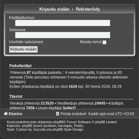
Kirjaudu sisään
•
Rekisteröidy
Käyttäjätunnus:
Salasana:
Unohdin salasanani
Muista minut
Paikallaolijat
Yhteensä
87
käyttäjää paikalla :: 4 rekisteröitynyttä, 0 piilossa ja 83
vierasta (Tieto perustuu viimeisen 5 minuutin aikana olleisiin aktiivisiin
käyttäjiin)
Eniten yhtaikaisia käyttäjiä on ollut
1626
kpl, 30 Heinä 2026, 08:29
Tilastot
Viestejä yhteensä
213520
• Viestiketjuja yhteensä
24945
• Käyttäjiä
yhteensä
7056
• Uusin käyttäjä
Seilori7
Etusivu
Poista evästeet
Kaikki ajat ovat
UTC+03:00
Keskustelufoorumin ohjelmisto
phpBB
® Forum Software © phpBB Limited
Käännös: phpBB Suomi (lurttinen, harritapio, Pettis)
Style: Carbon by Joyce&Luna
phpBB-Style-Design