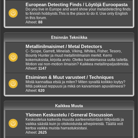
European Detecting Finds / Löytöjä Euroopasta
Do you live in Europe and want show your metaldetecting finds
to finnish hobbyists.This is the place to do it. Use only English
in this forum.
Aiheet:
88
Etsinnän Tekniikka
Metallinilmaisimet / Metal Detectors
C- Scope, Garrett, Minelab, Viking, Whites, Fisher, Tesoro,
Bounty Hunter ja muut metallinilmaisin merkit. Kerro
kokemuksista, kirjoita arvio. Oletko hankkimassa uutta laitetta.
Motion vai non-motion ilmaisin? Kaikkea metallinpaljastimista.
Aiheet:
1147
Etsiminen & Muut varusteet / Techniques
Mistä kannattaa etsiä ja miten? Miten syvaltä kolikko loytyy?
Mitä pakkaat reppuusi ja mikä on kaivamisen apuvälineesi?
Aiheet:
620
Kaikkea Muuta
Yleinen Keskustelu / General Discussion
Keskustelua kaikesta muusta aarteenetsintään liittyvästä ja
vaikka säästä kuin jo otsikoiduista aihepiireistä. Täällä voit
kertoa vaikka muista harrastuksistasi.
Aiheet:
2625