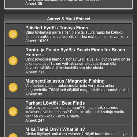
Aiheet:
25
Aarteet & Muut Esineet
Päivän Löydöt / Todays Finds
Olipa löytämäsi aarre sitten pieni tai suuri, nappi tai kolikko,
tämä on paikka missä voit siitä kertoa mahdollisen kuvan kera.
Aiheet:
10305
Ranta- ja Puistolöydöt / Beach Finds for Beach
Hunters
Onko löydölläsi hieno historia? Ei sillä väliä - löydön arvo on se
joka ratkaisee! Tänne voit jakaa rantalöytösi, ilman että
tarvitsee välttämättä keskustella sen historiasta.
Aiheet:
733
Magneettikalastus / Magnetic Fishing
Vesi kätkee paljon rautaesineitä, joita voi yrittää onkia
magneeteilla. Täällä voit näyttää magneeteilla saamasi saaliisi.
Aiheet:
99
Parhaat Löydöt / Best Finds
Saiko löytösi pulssin nousemaan? Kimalteleeko sormus
kultaisena vai hopeisena? Piteletko kädessäsi satoja vuotta
vanhaa kolikkoa? Kerro ja näytä.
Aiheet:
247
Mikä Tämä On? / What is it?
Oletko löytänyt omituisen esineen? Näytä tunnistamaton löytösi