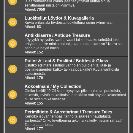
ja aarremaanalla.comin jäsenet yrittävät auttaa sinua
selvittämään mistä on kysymys.
Aiheet:
7059
Luokitellut Löydöt & Kuvagalleria
Kuvia erilaisista löydöistä luokiteltuna omiin ryhmiinsä.
Aiheet:
63
Antiikkiaarre / Antique Treasure
Löytyykö hyllystäsi vanha vaasi tai koristaako seinääsi jokin
erityinen aarre minka haluat jakaa muiden kanssa? Kerro se
sanoin ja näytä kuvin.
Aiheet:
152
Pullot & Lasi & Posliini / Bottles & Glass
Osuitko etsintäreissullasi vanhojen pullojen tai lasi- ja
posliiniesineiden kätkö- tai kaatopaikalle? Kuvia vanhoista
lasiesineistä.
Aiheet:
179
Kokoelmani / My Collection
Oletko keräilijä? Oli sitten kysymys pikkuautoista, puukoista,
tölkeistä, kivistä tai kolikoista niin täälla voit näyttää kokoelmasi
oli se sitten mikä tahansa.
Aiheet:
155
Perimätieto & Aarretarinat / Treasure Tales
Kertoiko isovanhempasi tarinoita saareen haudatusta
aarteesta? Onko levottomina aikoina kätketty metsiin rahaa?
Tarinoita aarteista.
Aiheet:
177