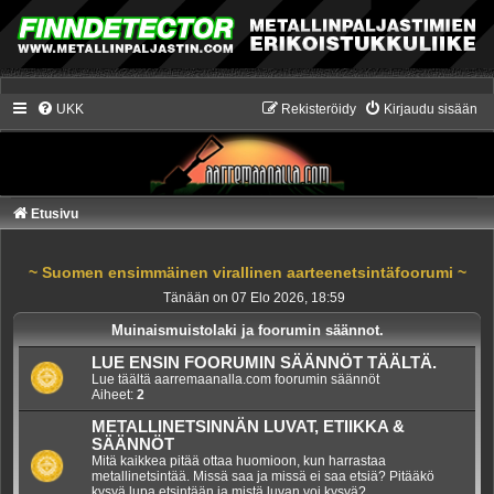
UKK
Rekisteröidy
Kirjaudu sisään
Etusivu
~ Suomen ensimmäinen virallinen aarteenetsintäfoorumi ~
Tänään on 07 Elo 2026, 18:59
Muinaismuistolaki ja foorumin säännot.
LUE ENSIN FOORUMIN SÄÄNNÖT TÄÄLTÄ.
Lue täältä aarremaanalla.com foorumin säännöt
Aiheet:
2
METALLINETSINNÄN LUVAT, ETIIKKA &
SÄÄNNÖT
Mitä kaikkea pitää ottaa huomioon, kun harrastaa
metallinetsintää. Missä saa ja missä ei saa etsiä? Pitääkö
kysyä lupa etsintään ja mistä luvan voi kysyä?