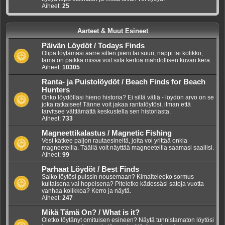
Aiheet:
25
Aarteet & Muut Esineet
Päivän Löydöt / Todays Finds
Olipa löytämäsi aarre sitten pieni tai suuri, nappi tai kolikko,
tämä on paikka missä voit siitä kertoa mahdollisen kuvan kera.
Aiheet:
10305
Ranta- ja Puistolöydöt / Beach Finds for Beach
Hunters
Onko löydölläsi hieno historia? Ei sillä väliä - löydön arvo on se
joka ratkaisee! Tänne voit jakaa rantalöytösi, ilman että
tarvitsee välttämättä keskustella sen historiasta.
Aiheet:
733
Magneettikalastus / Magnetic Fishing
Vesi kätkee paljon rautaesineitä, joita voi yrittää onkia
magneeteilla. Täällä voit näyttää magneeteilla saamasi saaliisi.
Aiheet:
99
Parhaat Löydöt / Best Finds
Saiko löytösi pulssin nousemaan? Kimalteleeko sormus
kultaisena vai hopeisena? Piteletko kädessäsi satoja vuotta
vanhaa kolikkoa? Kerro ja näytä.
Aiheet:
247
Mikä Tämä On? / What is it?
Oletko löytänyt omituisen esineen? Näytä tunnistamaton löytösi