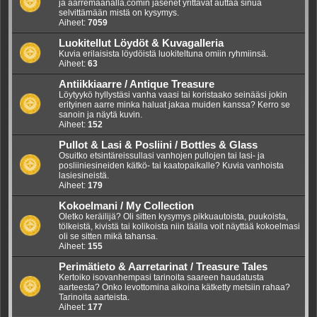
ja aarremaanalla.comin jäsenet yrittävät auttaa sinua
selvittämään mistä on kysymys.
Aiheet:
7059
Luokitellut Löydöt & Kuvagalleria
Kuvia erilaisista löydöistä luokiteltuna omiin ryhmiinsä.
Aiheet:
63
Antiikkiaarre / Antique Treasure
Löytyykö hyllystäsi vanha vaasi tai koristaako seinääsi jokin
erityinen aarre minka haluat jakaa muiden kanssa? Kerro se
sanoin ja näytä kuvin.
Aiheet:
152
Pullot & Lasi & Posliini / Bottles & Glass
Osuitko etsintäreissullasi vanhojen pullojen tai lasi- ja
posliiniesineiden kätkö- tai kaatopaikalle? Kuvia vanhoista
lasiesineistä.
Aiheet:
179
Kokoelmani / My Collection
Oletko keräilijä? Oli sitten kysymys pikkuautoista, puukoista,
tölkeistä, kivistä tai kolikoista niin täälla voit näyttää kokoelmasi
oli se sitten mikä tahansa.
Aiheet:
155
Perimätieto & Aarretarinat / Treasure Tales
Kertoiko isovanhempasi tarinoita saareen haudatusta
aarteesta? Onko levottomina aikoina kätketty metsiin rahaa?
Tarinoita aarteista.
Aiheet:
177