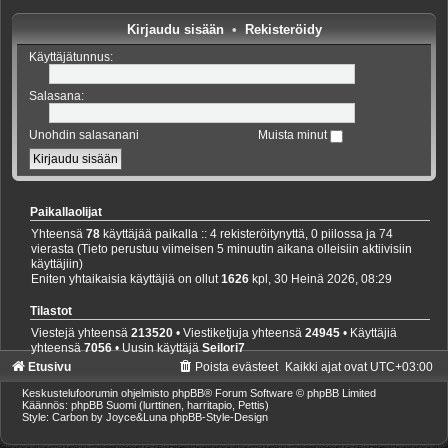
Kirjaudu sisään
•
Rekisteröidy
Käyttäjätunnus:
Salasana:
Unohdin salasanani
Muista minut
Paikallaolijat
Yhteensä
78
käyttäjää paikalla :: 4 rekisteröitynyttä, 0 piilossa ja 74
vierasta (Tieto perustuu viimeisen 5 minuutin aikana olleisiin aktiivisiin
käyttäjiin)
Eniten yhtaikaisia käyttäjiä on ollut
1626
kpl, 30 Heinä 2026, 08:29
Tilastot
Viestejä yhteensä
213520
• Viestiketjuja yhteensä
24945
• Käyttäjiä
yhteensä
7056
• Uusin käyttäjä
Seilori7
Etusivu
Poista evästeet
Kaikki ajat ovat
UTC+03:00
Keskustelufoorumin ohjelmisto
phpBB
® Forum Software © phpBB Limited
Käännös: phpBB Suomi (lurttinen, harritapio, Pettis)
Style: Carbon by Joyce&Luna
phpBB-Style-Design