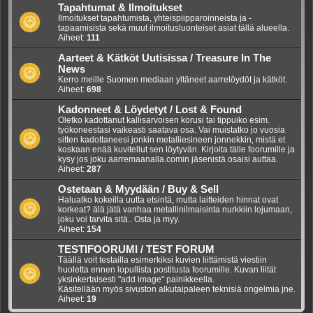
Tapahtumat & Ilmoitukset
Ilmoitukset tapahtumista, yhteispiipparoinneista ja -
tapaamisista sekä muut ilmoitusluonteiset asiat tällä alueella.
Aiheet:
111
Aarteet & Kätköt Uutisissa / Treasure In The
News
Kerro meille Suomen mediaan yltäneet aarrelöydöt ja kätköt.
Aiheet:
698
Kadonneet & Löydetyt / Lost & Found
Oletko kadottanut kallisarvoisen korusi tai tippuiko esim.
työkoneestasi vaikeasti saatava osa. Vai muistatko jo vuosia
sitten kadottaneesi jonkin metalliesineen jonnekkin, mistä et
koskaan enää kuvitellut sen löytyvän. Kirjoita tälle foorumille ja
kysy jos joku aarremaanalla.comin jäsenistä osaisi auttaa.
Aiheet:
287
Ostetaan & Myydään / Buy & Sell
Haluatko kokeilla uutta etsintä, mutta laitteiden hinnat ovat
korkeat? älä jätä vanhaa metallinilmaisinta nurkkiin lojumaan,
joku voi tarvita sitä.. Osta ja myy.
Aiheet:
154
TESTIFOORUMI / TEST FORUM
Täällä voit testailla esimerkiksi kuvien liittämistä viestiin
huoletta ennen lopullista postitusta foorumille. Kuvan liität
yksinkertaisesti "add image" painikkeella.
Käsitellään myös sivuston alkutaipaleen teknisiä ongelmia jne.
Aiheet:
19