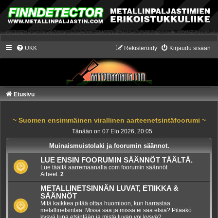
UKK
Rekisteröidy
Kirjaudu sisään
Etusivu
~ Suomen ensimmäinen virallinen aarteenetsintäfoorumi ~
Tänään on 07 Elo 2026, 20:05
Muinaismuistolaki ja foorumin säännot.
LUE ENSIN FOORUMIN SÄÄNNÖT TÄÄLTÄ.
Lue täältä aarremaanalla.com foorumin säännöt
Aiheet:
2
METALLINETSINNÄN LUVAT, ETIIKKA &
SÄÄNNÖT
Mitä kaikkea pitää ottaa huomioon, kun harrastaa
metallinetsintää. Missä saa ja missä ei saa etsiä? Pitääkö
kysyä lupa etsintään ja mistä luvan voi kysyä?