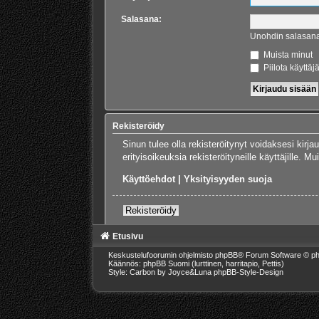
Salasana:
Unohdin salasan
Muista minut
Piilota käyttäj
Rekisteröidy
Sinun tulee olla rekisteröitynyt voidaksesi kirj
erityisoikeuksia rekisteröityneille käyttäjille.
Käyttöehdot
|
Yksityisyyden suoja
Rekisteröidy
Etusivu
Keskustelufoorumin ohjelmisto
phpBB
® Forum Software © ph
Käännös: phpBB Suomi (lurttinen, harritapio, Pettis)
Style: Carbon by Joyce&Luna
phpBB-Style-Design