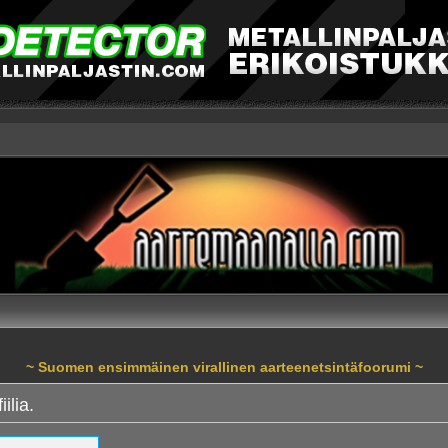
~ Suomen ensimmäinen virallinen aarteenetsintäfoorumi ~
ilia.