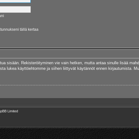
ani
ätunnukseni tällä kertaa
autua sisään. Rekisteröityminen vie vain hetken, mutta antaa sinulle lisää mah
 Muista lukea käyttöehtomme ja siihen liittyvät käytännöt ennen kirjautumista.
pBB Limited