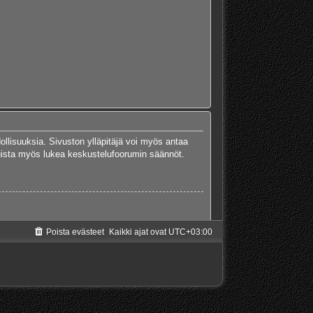
dollisuuksia. Sivuston ylläpitäjä voi myös antaa
 Muista myös lukea keskustelufoorumin säännöt.
Poista evästeet
Kaikki ajat ovat
UTC+03:00