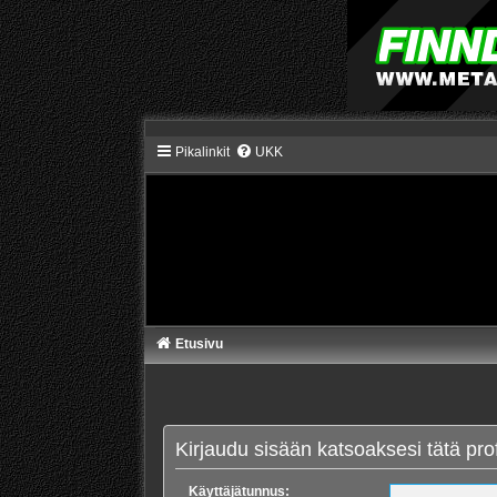
Pikalinkit
UKK
Etusivu
Kirjaudu sisään katsoaksesi tätä profi
Käyttäjätunnus: