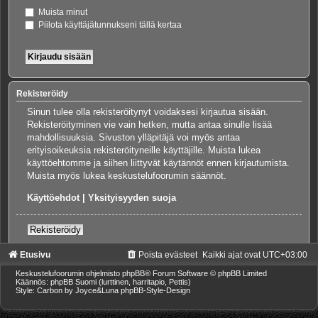
Muista minut
Piilota käyttäjätunnukseni tällä kertaa
Rekisteröidy
Sinun tulee olla rekisteröitynyt voidaksesi kirjautua sisään.
Rekisteröityminen vie vain hetken, mutta antaa sinulle lisää
mahdollisuuksia. Sivuston ylläpitäjä voi myös antaa
erityisoikeuksia rekisteröityneille käyttäjille. Muista lukea
käyttöehtomme ja siihen liittyvät käytännöt ennen kirjautumista.
Muista myös lukea keskustelufoorumin säännöt.
Käyttöehdot
|
Yksityisyyden suoja
Rekisteröidy
Etusivu
Poista evästeet
Kaikki ajat ovat
UTC+03:00
Keskustelufoorumin ohjelmisto
phpBB
® Forum Software © phpBB Limited
Käännös: phpBB Suomi (lurttinen, harritapio, Pettis)
Style: Carbon by Joyce&Luna
phpBB-Style-Design