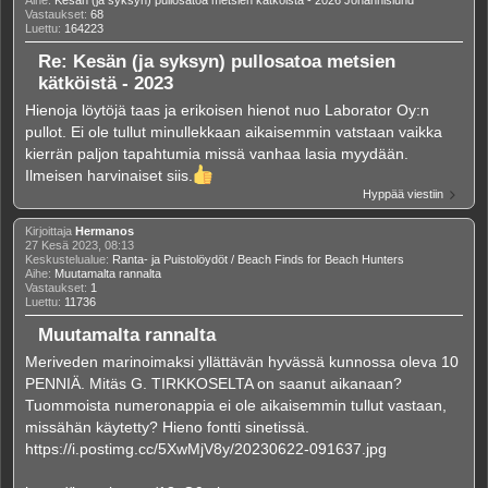
Aihe:
Kesän (ja syksyn) pullosatoa metsien kätköistä - 2026 Johannislund
Vastaukset:
68
Luettu:
164223
Re: Kesän (ja syksyn) pullosatoa metsien
kätköistä - 2023
Hienoja löytöjä taas ja erikoisen hienot nuo Laborator Oy:n
pullot. Ei ole tullut minullekkaan aikaisemmin vatstaan vaikka
kierrän paljon tapahtumia missä vanhaa lasia myydään.
Ilmeisen harvinaiset siis.
Hyppää viestiin
Kirjoittaja
Hermanos
27 Kesä 2023, 08:13
Keskustelualue:
Ranta- ja Puistolöydöt / Beach Finds for Beach Hunters
Aihe:
Muutamalta rannalta
Vastaukset:
1
Luettu:
11736
Muutamalta rannalta
Meriveden marinoimaksi yllättävän hyvässä kunnossa oleva 10
PENNIÄ. Mitäs G. TIRKKOSELTA on saanut aikanaan?
Tuommoista numeronappia ei ole aikaisemmin tullut vastaan,
missähän käytetty? Hieno fontti sinetissä.
https://i.postimg.cc/5XwMjV8y/20230622-091637.jpg