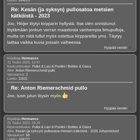
Re: Kesän (ja syksyn) pullosatoa metsien
kätköistä - 2023
Joo, Höijer löytyi kirpparin hyllystä. Itse olen onnistunut
löytämään jonkun verran maastosta vanhempia limupulloja,
mutta on niitä tullut myös ostettua kirppareilta yms. Täytyy
laittaa vaikka kuvia jossain vaiheessa.
Hyppää viestiin
Kirjoittaja
Hermanos
31 Touko 2023, 13:37
Keskustelualue:
Pullot & Lasi & Posliini / Bottles & Glass
Aihe:
Anton Riemerschmid pullo
Vastaukset:
2
Luettu:
11631
Re: Anton Riemerschmid pullo
Joo, tuon jutun löysin myös.
Hyppää viestiin
Kirjoittaja
Hermanos
21 Touko 2023, 19:29
Keskustelualue:
Pullot & Lasi & Posliini / Bottles & Glass
Aihe:
Kesän (ja syksyn) pullosatoa metsien kätköistä - 2026 Johannislund
Vastaukset:
68
Luettu:
164223