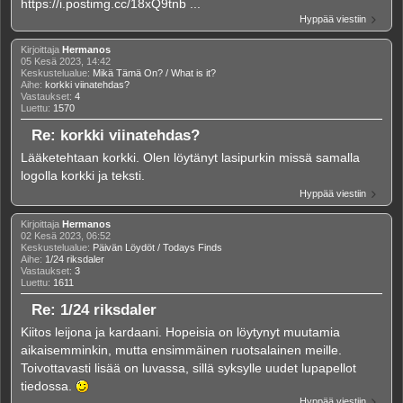
https://i.postimg.cc/18xQ9tnb ...
Hyppää viestiin
Kirjoittaja
Hermanos
05 Kesä 2023, 14:42
Keskustelualue:
Mikä Tämä On? / What is it?
Aihe:
korkki viinatehdas?
Vastaukset:
4
Luettu:
1570
Re: korkki viinatehdas?
Lääketehtaan korkki. Olen löytänyt lasipurkin missä samalla
logolla korkki ja teksti.
Hyppää viestiin
Kirjoittaja
Hermanos
02 Kesä 2023, 06:52
Keskustelualue:
Päivän Löydöt / Todays Finds
Aihe:
1/24 riksdaler
Vastaukset:
3
Luettu:
1611
Re: 1/24 riksdaler
Kiitos leijona ja kardaani. Hopeisia on löytynyt muutamia
aikaisemminkin, mutta ensimmäinen ruotsalainen meille.
Toivottavasti lisää on luvassa, sillä syksylle uudet lupapellot
tiedossa.
Hyppää viestiin