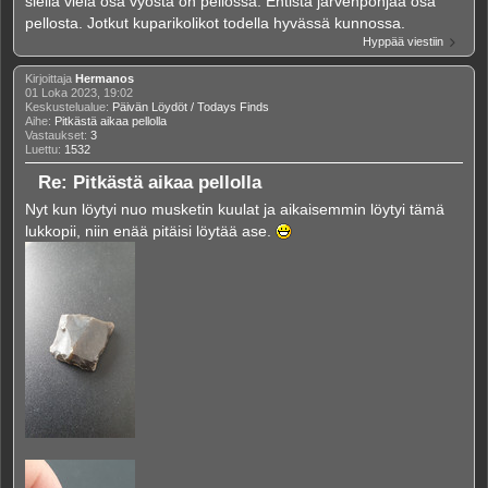
siellä vielä osa vyöstä on pellossa. Entistä järvenpohjaa osa
pellosta. Jotkut kuparikolikot todella hyvässä kunnossa.
Hyppää viestiin
Kirjoittaja
Hermanos
01 Loka 2023, 19:02
Keskustelualue:
Päivän Löydöt / Todays Finds
Aihe:
Pitkästä aikaa pellolla
Vastaukset:
3
Luettu:
1532
Re: Pitkästä aikaa pellolla
Nyt kun löytyi nuo musketin kuulat ja aikaisemmin löytyi tämä
lukkopii, niin enää pitäisi löytää ase.