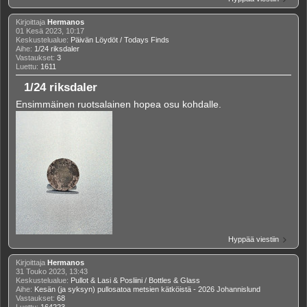
Kirjoittaja
Hermanos
01 Kesä 2023, 10:17
Keskustelualue:
Päivän Löydöt / Todays Finds
Aihe:
1/24 riksdaler
Vastaukset:
3
Luettu:
1611
1/24 riksdaler
Ensimmäinen ruotsalainen hopea osu kohdalle.
Hyppää viestiin
Kirjoittaja
Hermanos
31 Touko 2023, 13:43
Keskustelualue:
Pullot & Lasi & Posliini / Bottles & Glass
Aihe:
Kesän (ja syksyn) pullosatoa metsien kätköistä - 2026 Johannislund
Vastaukset:
68
Luettu:
164223