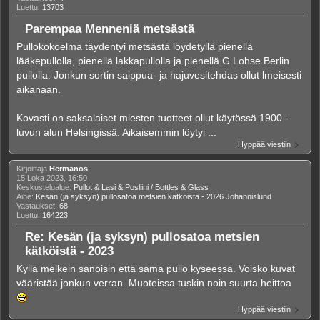
Luettu:
13703
Parempaa Menneniä metsästä
Pullokokoelma täydentyi metsästä löydetyllä pienellä
lääkepullolla, pienellä lakkapullolla ja pienellä G Lohse Berlin
pullolla. Jonkun sortin saippua- ja hajuvesitehdas ollut lmeisesti
aikanaan.
Kovasti on saksalaiset miesten tuotteet ollut käytössä 1900 -
luvun alun Helsingissä. Aikaisemmin löytyi ...
Hyppää viestiin
Kirjoittaja
Hermanos
15 Loka 2023, 16:50
Keskustelualue:
Pullot & Lasi & Posliini / Bottles & Glass
Aihe:
Kesän (ja syksyn) pullosatoa metsien kätköistä - 2026 Johannislund
Vastaukset:
68
Luettu:
164223
Re: Kesän (ja syksyn) pullosatoa metsien
kätköistä - 2023
Kyllä melkein sanoisin että sama pullo kyseessä. Voisko kuvat
vääristää jonkun verran. Muoteissa tuskin noin suurta heittoa
Hyppää viestiin