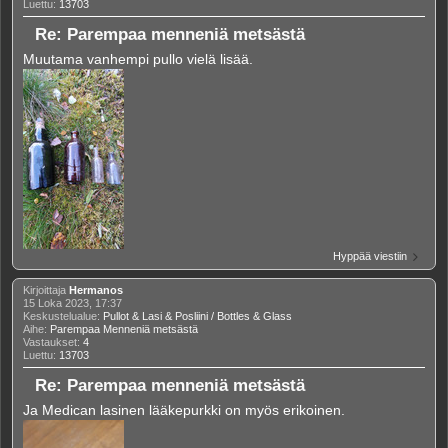
Luettu:
13703
Re: Parempaa menneniä metsästä
Muutama vanhempi pullo vielä lisää.
Hyppää viestiin
Kirjoittaja
Hermanos
15 Loka 2023, 17:37
Keskustelualue:
Pullot & Lasi & Posliini / Bottles & Glass
Aihe:
Parempaa Menneniä metsästä
Vastaukset:
4
Luettu:
13703
Re: Parempaa menneniä metsästä
Ja Medican lasinen lääkepurkki on myös erikoinen.