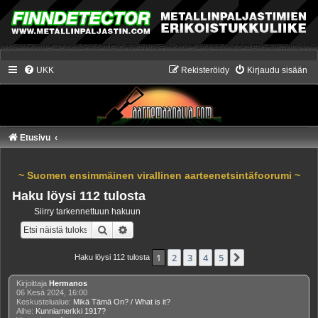
UKK
Rekisteröidy
Kirjaudu sisään
Etusivu
~ Suomen ensimmäinen virallinen aarteenetsintäfoorumi ~
Haku löysi 112 tulosta
Siirry tarkennettuun hakuun
Etsi
Tarkennettu haku
1
2
3
4
5
Seuraava
Haku löysi 112 tulosta
Kirjoittaja
Hermanos
06 Kesä 2024, 16:00
Keskustelualue:
Mikä Tämä On? / What is it?
Aihe:
Kunniamerkki 1917?