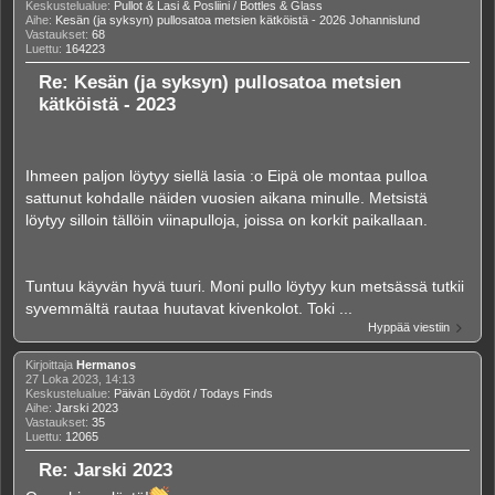
Keskustelualue:
Pullot & Lasi & Posliini / Bottles & Glass
Aihe:
Kesän (ja syksyn) pullosatoa metsien kätköistä - 2026 Johannislund
Vastaukset:
68
Luettu:
164223
Re: Kesän (ja syksyn) pullosatoa metsien
kätköistä - 2023
Ihmeen paljon löytyy siellä lasia :o Eipä ole montaa pulloa
sattunut kohdalle näiden vuosien aikana minulle. Metsistä
löytyy silloin tällöin viinapulloja, joissa on korkit paikallaan.
Tuntuu käyvän hyvä tuuri. Moni pullo löytyy kun metsässä tutkii
syvemmältä rautaa huutavat kivenkolot. Toki ...
Hyppää viestiin
Kirjoittaja
Hermanos
27 Loka 2023, 14:13
Keskustelualue:
Päivän Löydöt / Todays Finds
Aihe:
Jarski 2023
Vastaukset:
35
Luettu:
12065
Re: Jarski 2023