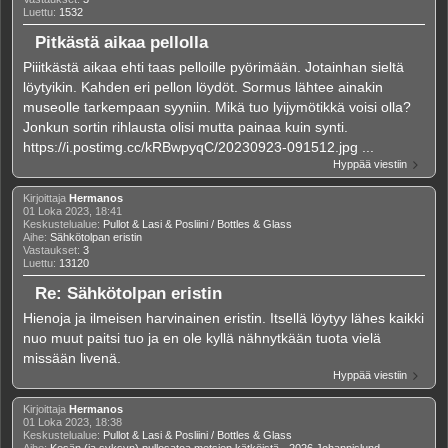
Luettu:
1532
Pitkästä aikaa pellolla
Piiitkästä aikaa ehti taas pelloille pyörimään. Jotainhan sieltä
löytyikin. Kahden eri pellon löydöt. Sormus lähtee ainakin
museolle tarkempaan syyniin. Mikä tuo lyijymötikkä voisi olla?
Jonkun sortin rihlausta olisi mutta painaa kuin synti.
https://i.postimg.cc/kRBwpyqC/20230923-091512.jpg ...
Hyppää viestiin
Kirjoittaja
Hermanos
01 Loka 2023, 18:41
Keskustelualue:
Pullot & Lasi & Posliini / Bottles & Glass
Aihe:
Sähkötolpan eristin
Vastaukset:
3
Luettu:
13120
Re: Sähkötolpan eristin
Hienoja ja ilmeisen harvinainen eristin. Itsellä löytyy lähes kaikki
nuo muut paitsi tuo ja en ole kyllä nähnytkään tuota vielä
missään livenä.
Hyppää viestiin
Kirjoittaja
Hermanos
01 Loka 2023, 18:38
Keskustelualue:
Pullot & Lasi & Posliini / Bottles & Glass