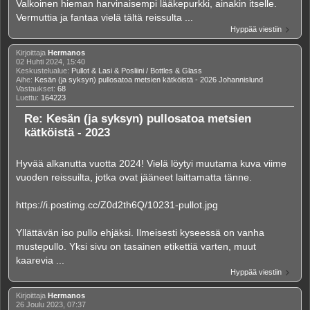
Valkoinen hieman harvinaisempi lääkepurkki, ainakin itselle.
Vermuttia ja fantaa vielä tältä reissulta ...
Hyppää viestiin
Kirjoittaja
Hermanos
02 Huhti 2024, 15:40
Keskustelualue:
Pullot & Lasi & Posliini / Bottles & Glass
Aihe:
Kesän (ja syksyn) pullosatoa metsien kätköistä - 2026 Johannislund
Vastaukset:
68
Luettu:
164223
Re: Kesän (ja syksyn) pullosatoa metsien
kätköistä - 2023
Hyvää alkanutta vuotta 2024! Vielä löytyi muutama kuva viime
vuoden reissuilta, jotka ovat jääneet laittamatta tänne.
https://i.postimg.cc/Z0d2th6Q/10231-pullot.jpg
Yllättävän iso pullo ehjäksi. Ilmeisesti kyseessä on vanha
mustepullo. Yksi sivu on tasainen etikettiä varten, muut
kaarevia ...
Hyppää viestiin
Kirjoittaja
Hermanos
26 Joulu 2023, 07:37