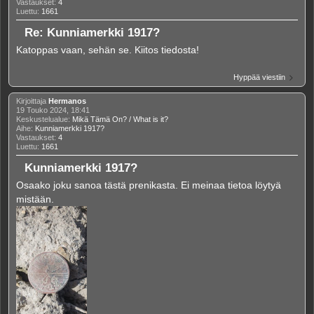
Vastaukset:
4
Luettu:
1661
Re: Kunniamerkki 1917?
Katoppas vaan, sehän se. Kiitos tiedosta!
Hyppää viestiin
Kirjoittaja
Hermanos
19 Touko 2024, 18:41
Keskustelualue:
Mikä Tämä On? / What is it?
Aihe:
Kunniamerkki 1917?
Vastaukset:
4
Luettu:
1661
Kunniamerkki 1917?
Osaako joku sanoa tästä prenikasta. Ei meinaa tietoa löytyä
mistään.