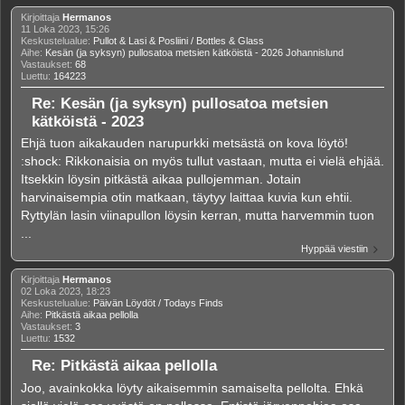
Kirjoittaja
Hermanos
11 Loka 2023, 15:26
Keskustelualue:
Pullot & Lasi & Posliini / Bottles & Glass
Aihe:
Kesän (ja syksyn) pullosatoa metsien kätköistä - 2026 Johannislund
Vastaukset:
68
Luettu:
164223
Re: Kesän (ja syksyn) pullosatoa metsien
kätköistä - 2023
Ehjä tuon aikakauden narupurkki metsästä on kova löytö!
:shock: Rikkonaisia on myös tullut vastaan, mutta ei vielä ehjää.
Itsekkin löysin pitkästä aikaa pullojemman. Jotain
harvinaisempia otin matkaan, täytyy laittaa kuvia kun ehtii.
Ryttylän lasin viinapullon löysin kerran, mutta harvemmin tuon
...
Hyppää viestiin
Kirjoittaja
Hermanos
02 Loka 2023, 18:23
Keskustelualue:
Päivän Löydöt / Todays Finds
Aihe:
Pitkästä aikaa pellolla
Vastaukset:
3
Luettu:
1532
Re: Pitkästä aikaa pellolla
Joo, avainkokka löyty aikaisemmin samaiselta pellolta. Ehkä