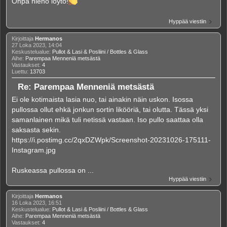
Onpa hieno löytö!
Hyppää viestiin
Kirjoittaja
Hermanos
27 Loka 2023, 14:04
Keskustelualue:
Pullot & Lasi & Posliini / Bottles & Glass
Aihe:
Parempaa Menneniä metsästä
Vastaukset:
4
Luettu:
13703
Re: Parempaa Menneniä metsästä
Ei ole kotimaista lasia nuo, tai ainakin näin uskon. Isossa
pullossa ollut ehkä jonkun sortin likööriä, tai olutta. Tässä yksi
samanlainen mikä tuli netissä vastaan. Iso pullo saattaa olla
saksasta sekin.
https://i.postimg.cc/2qxDZWpk/Screenshot-20231026-175111-
Instagram.jpg
Ruskeassa pullossa on ...
Hyppää viestiin
Kirjoittaja
Hermanos
16 Loka 2023, 16:51
Keskustelualue:
Pullot & Lasi & Posliini / Bottles & Glass
Aihe:
Parempaa Menneniä metsästä
Vastaukset:
4