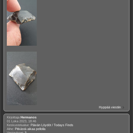
Hyppää viestiin
Kirjoittaja
Hermanos
01 Loka 2023, 18:46
Keskustelualue:
Päivän Löydöt / Todays Finds
Aihe:
Pitkästä aikaa pellolla
Vastaukset:
3