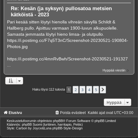
Re: Kesän (ja syksyn) pullosatoa metsien
kätköistä - 2023
Pari kesää sitten löytyi hienolla vihreän sävyllä Schildt &
Hallberg pullo. Ajoittuu varmaan 1900-luvun alkupuolelle.
Samasta jemmasta löytyi hieno limsa- ja olutpullo.
https://i.postimg.cc/F7q5T3nC/Screenshot-20230521-190804-
Photos.jpg
https://i.postimg.cc/4mnRvBwh/Screenshot-20230521-191327
...
Hyppää viestiin
1
2
3
4
5
Seuraava
Haku löysi 112 tulosta
Hyppää
Etusivu
Poista evästeet
Kaikki ajat ovat
UTC+03:00
Keskustelufoorumin ohjelmisto
phpBB
® Forum Software © phpBB Limited
Käännös: phpBB Suomi (lurttinen, harritapio, Pettis)
Style: Carbon by Joyce&Luna
phpBB-Style-Design