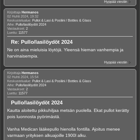
Hyppää viestiin
Kirjoittaja
Hermanos
02 Huhti 2024, 19:32
Keskustelualue:
Pullot & Lasi & Posliini / Bottles & Glass
Aihe:
Pullo/lasilöydöt 2024
Vastaukset:
2
Luettu:
11577
Re: Pullo/lasilöydöt 2024
Ne on aina mieluisia löytöjä. Yleensä hieman vanhempia ja
harvinaisempia.
Hyppää viestiin
Kirjoittaja
Hermanos
02 Huhti 2024, 15:54
Keskustelualue:
Pullot & Lasi & Posliini / Bottles & Glass
Aihe:
Pullo/lasilöydöt 2024
Vastaukset:
2
Luettu:
11577
Pullo/lasilöydöt 2024
Kautta aloitettu pikkuhiljaa metsän puolella. Ekat pullot kerätty
pois luonnosta pyörimästä.
Vanha Medican lääkepullo hienolla fontilla. Ajoitus menee
varmaan yrityksen alkuajoille 1900l alku.