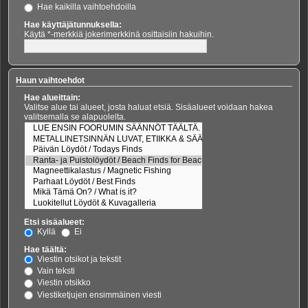
Hae kaikilla vaihtoehdoilla
Hae käyttäjätunnuksella:
Käytä *-merkkiä jokerimerkkinä osittaisiin hakuihin.
Haun vaihtoehdot
Hae alueittain:
Valitse alue tai alueet, josta haluat etsiä. Sisäalueet voidaan hakea
valitsemalla se alapuolelta.
Etsi sisäalueet:
Kyllä
Ei
Hae täältä:
Viestin otsikot ja tekstit
Vain teksti
Viestin otsikko
Viestiketjujen ensimmäinen viesti