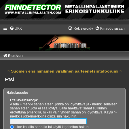
UKK
Rekisteröidy
Kirjaudu sisään
Etusivu
~ Suomen ensimmäinen virallinen aarteenetsintäfoorumi ~
Etsi
Hakulauseke
Etsi avainsanoja:
Aseta
+
merkki sanan eteen, jonka on löydyttävä ja
-
merkki sellaisen
sanan eteen, jota ei saa löytyä. Laita haettavat sanat sulkuihin
erotettuna
|
-merkillä, mikäli vain yhden sanan on löydyttävä. Käytä *-
merkkiä jokerimerkkinä osittaisiin hakuihin.
Hae kaikilla sanoilla tai käytä kirjoitettua hakua