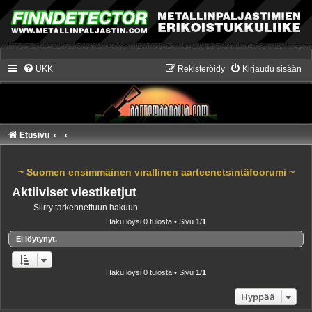
UKK
Rekisteröidy
Kirjaudu sisään
Etusivu
~ Suomen ensimmäinen virallinen aarteenetsintäfoorumi ~
Aktiiviset viestiketjut
Siirry tarkennettuun hakuun
Haku löysi 0 tulosta • Sivu
1
/
1
Ei löytynyt.
Haku löysi 0 tulosta • Sivu
1
/
1
Hyppää