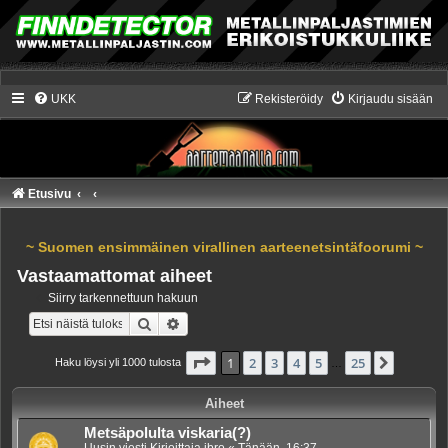
UKK
Rekisteröidy
Kirjaudu sisään
Etusivu
~ Suomen ensimmäinen virallinen aarteenetsintäfoorumi ~
Vastaamattomat aiheet
Siirry tarkennettuun hakuun
Etsi
Tarkennettu haku
Sivu
1
/
25
1
2
3
4
5
25
Seuraa
Haku löysi yli 1000 tulosta
…
Aiheet
Metsäpolulta viskaria(?)
Uusin viesti Kirjoittaja
jbro
«
Tänään, 16:37