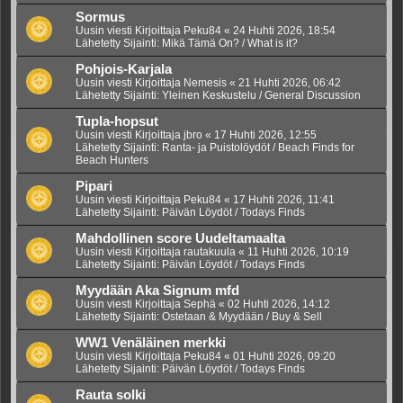
Sormus
Uusin viesti Kirjoittaja
Peku84
«
24 Huhti 2026, 18:54
Lähetetty Sijainti:
Mikä Tämä On? / What is it?
Pohjois-Karjala
Uusin viesti Kirjoittaja
Nemesis
«
21 Huhti 2026, 06:42
Lähetetty Sijainti:
Yleinen Keskustelu / General Discussion
Tupla-hopsut
Uusin viesti Kirjoittaja
jbro
«
17 Huhti 2026, 12:55
Lähetetty Sijainti:
Ranta- ja Puistolöydöt / Beach Finds for
Beach Hunters
Pipari
Uusin viesti Kirjoittaja
Peku84
«
17 Huhti 2026, 11:41
Lähetetty Sijainti:
Päivän Löydöt / Todays Finds
Mahdollinen score Uudeltamaalta
Uusin viesti Kirjoittaja
rautakuula
«
11 Huhti 2026, 10:19
Lähetetty Sijainti:
Päivän Löydöt / Todays Finds
Myydään Aka Signum mfd
Uusin viesti Kirjoittaja
Sephä
«
02 Huhti 2026, 14:12
Lähetetty Sijainti:
Ostetaan & Myydään / Buy & Sell
WW1 Venäläinen merkki
Uusin viesti Kirjoittaja
Peku84
«
01 Huhti 2026, 09:20
Lähetetty Sijainti:
Päivän Löydöt / Todays Finds
Rauta solki