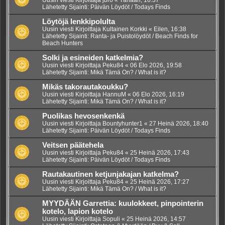
Lähetetty Sijainti:
Päivän Löydöt / Todays Finds
Löytöjä lenkkipolulta
Uusin viesti Kirjoittaja
Kultainen Korkki
«
Eilen, 16:38
Lähetetty Sijainti:
Ranta- ja Puistolöydöt / Beach Finds for
Beach Hunters
Solki ja esineiden katkelmia?
Uusin viesti Kirjoittaja
Peku84
«
06 Elo 2026, 19:58
Lähetetty Sijainti:
Mikä Tämä On? / What is it?
Mikäs takorautakoukku?
Uusin viesti Kirjoittaja
HannuM
«
06 Elo 2026, 16:19
Lähetetty Sijainti:
Mikä Tämä On? / What is it?
Puolikas hevosenkenkä
Uusin viesti Kirjoittaja
Bountyhunter1
«
27 Heinä 2026, 18:40
Lähetetty Sijainti:
Päivän Löydöt / Todays Finds
Veitsen päätehela
Uusin viesti Kirjoittaja
Peku84
«
25 Heinä 2026, 17:43
Lähetetty Sijainti:
Päivän Löydöt / Todays Finds
Rautakautinen ketjunjakajan katkelma?
Uusin viesti Kirjoittaja
Peku84
«
25 Heinä 2026, 17:27
Lähetetty Sijainti:
Mikä Tämä On? / What is it?
MYYDÄÄN Garrettia: kuulokkeet, pinpointerin
kotelo, lapion kotelo
Uusin viesti Kirjoittaja
Sopuli
«
25 Heinä 2026, 14:57