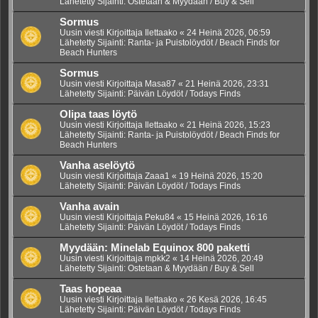
Lähetetty Sijainti:
Ostetaan & Myydään / Buy & Sell
Sormus
Uusin viesti Kirjoittaja
Ilettaako
«
24 Heinä 2026, 06:59
Lähetetty Sijainti:
Ranta- ja Puistolöydöt / Beach Finds for
Beach Hunters
Sormus
Uusin viesti Kirjoittaja
Masa87
«
21 Heinä 2026, 23:31
Lähetetty Sijainti:
Päivän Löydöt / Todays Finds
Olipa taas löytö
Uusin viesti Kirjoittaja
Ilettaako
«
21 Heinä 2026, 15:23
Lähetetty Sijainti:
Ranta- ja Puistolöydöt / Beach Finds for
Beach Hunters
Vanha aselöytö
Uusin viesti Kirjoittaja
Zaaa1
«
19 Heinä 2026, 15:20
Lähetetty Sijainti:
Päivän Löydöt / Todays Finds
Vanha avain
Uusin viesti Kirjoittaja
Peku84
«
15 Heinä 2026, 16:16
Lähetetty Sijainti:
Päivän Löydöt / Todays Finds
Myydään: Minelab Equinox 800 paketti
Uusin viesti Kirjoittaja
mpkk2
«
14 Heinä 2026, 20:49
Lähetetty Sijainti:
Ostetaan & Myydään / Buy & Sell
Taas hopeaa
Uusin viesti Kirjoittaja
Ilettaako
«
26 Kesä 2026, 16:45
Lähetetty Sijainti:
Päivän Löydöt / Todays Finds