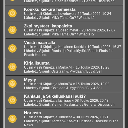
Lähetetty Sijainti:
Yleinen Keskustelu / General Discussion
Koukku kiekura hämeestä
Uusin viesti Kirjoittaja
hoyohoyo
«
24 Touko 2026, 10:24
Lähetetty Sijainti:
Mikä Tämä On? / What is it?
2kpl mysteeri kappaleita
Uusin viesti Kirjoittaja
Speed metal
«
23 Touko 2026, 17:07
Lähetetty Sijainti:
Mikä Tämä On? / What is it?
Viesti maan alla
Uusin viesti Kirjoittaja
Kultainen Korkki
«
19 Touko 2026, 16:37
Lähetetty Sijainti:
Ranta- ja Puistolöydöt / Beach Finds for
Beach Hunters
Kirjallisuutta
Uusin viesti Kirjoittaja
Marko74
«
15 Touko 2026, 13:28
Lähetetty Sijainti:
Ostetaan & Myydään / Buy & Sell
Myyty
Uusin viesti Kirjoittaja
Marko74
«
15 Touko 2026, 13:02
Lähetetty Sijainti:
Ostetaan & Myydään / Buy & Sell
Kahlaus ja Sukelluskausi auki?
Uusin viesti Kirjoittaja
kivitippu
«
08 Touko 2026, 20:43
Lähetetty Sijainti:
Yleinen Keskustelu / General Discussion
Norjasta
Uusin viesti Kirjoittaja
Timeless
«
30 Huhti 2026, 10:21
Lähetetty Sijainti:
Aarteet & Kätköt Uutisissa / Treasure In The
News