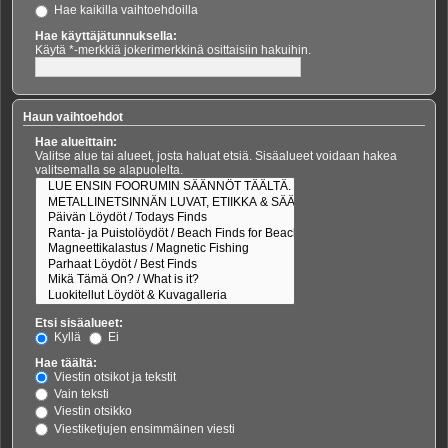
Hae kaikilla vaihtoehdoilla
Hae käyttäjätunnuksella:
Käytä *-merkkiä jokerimerkkinä osittaisiin hakuihin.
Haun vaihtoehdot
Hae alueittain:
Valitse alue tai alueet, josta haluat etsiä. Sisäalueet voidaan hakea
valitsemalla se alapuolelta.
Etsi sisäalueet:
Kyllä
Ei
Hae täältä:
Viestin otsikot ja tekstit
Vain teksti
Viestin otsikko
Viestiketjujen ensimmäinen viesti