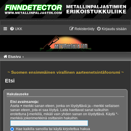
UKK
Rekisteröidy
Kirjaudu sisään
Etusivu
~ Suomen ensimmäinen virallinen aarteenetsintäfoorumi ~
Etsi
Hakulauseke
Etsi avainsanoja:
Aseta
+
merkki sanan eteen, jonka on löydyttävä ja
-
merkki sellaisen
sanan eteen, jota ei saa löytyä. Laita haettavat sanat sulkuihin
erotettuna
|
-merkillä, mikäli vain yhden sanan on löydyttävä. Käytä *-
merkkiä jokerimerkkinä osittaisiin hakuihin.
Hae kaikilla sanoilla tai käytä kirjoitettua hakua