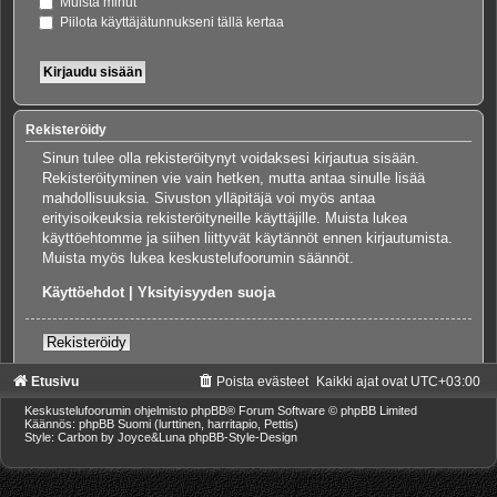
Muista minut
Piilota käyttäjätunnukseni tällä kertaa
Rekisteröidy
Sinun tulee olla rekisteröitynyt voidaksesi kirjautua sisään.
Rekisteröityminen vie vain hetken, mutta antaa sinulle lisää
mahdollisuuksia. Sivuston ylläpitäjä voi myös antaa
erityisoikeuksia rekisteröityneille käyttäjille. Muista lukea
käyttöehtomme ja siihen liittyvät käytännöt ennen kirjautumista.
Muista myös lukea keskustelufoorumin säännöt.
Käyttöehdot
|
Yksityisyyden suoja
Rekisteröidy
Etusivu
Poista evästeet
Kaikki ajat ovat
UTC+03:00
Keskustelufoorumin ohjelmisto
phpBB
® Forum Software © phpBB Limited
Käännös: phpBB Suomi (lurttinen, harritapio, Pettis)
Style: Carbon by Joyce&Luna
phpBB-Style-Design