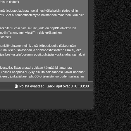
sinun tiedot").
ä tiedostot ladataan selaimesi väliaikaisiin tiedostoihin.
o id") Saat automaattiseti myös kolmannen evästeen, kun olet
ettu vain niille sivuille, joilla on phpBB-ohjelmiston
npäin "anonyymit viestit"), rekisteröityminen
estisi").
a henkilökohtainen toimiva sähköpostiosoite (jälkeenpäin
äjätunnuksen, salasanan ja sähköpostiosoitteen lisäksi, joita
stua keskustelufoorumin postituslistalta koska tahansa haluat
ivustoilla. Salasanaasi voidaan käyttää kirjautumaan
 kolmas osapuoli ei kysy sinulta salasanaasi. Mikäli unohdat
tteesi, jonka jälkeen phpBB-ohjelmisto luo uuden salasanan
Poista evästeet
Kaikki ajat ovat
UTC+03:00