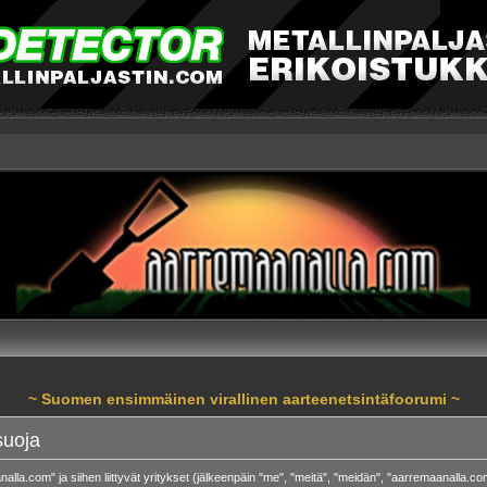
~ Suomen ensimmäinen virallinen aarteenetsintäfoorumi ~
suoja
alla.com" ja siihen liittyvät yritykset (jälkeenpäin "me", "meitä", "meidän", "aarremaanalla.c