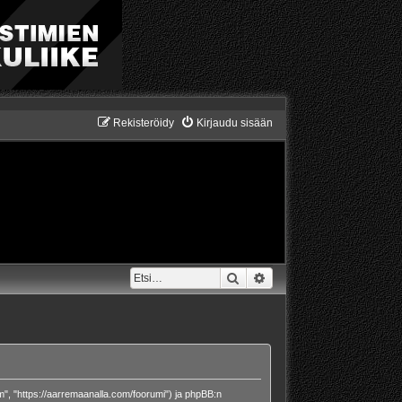
Rekisteröidy
Kirjaudu sisään
Etsi
Tarkennettu haku
om", "https://aarremaanalla.com/foorumi") ja phpBB:n