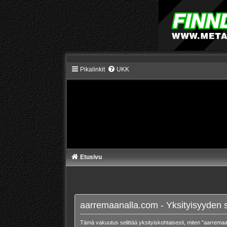
Pikalinkit
UKK
Etusivu
aarremaanalla.com - Yksityisyyden 
Tämä vakuutus selittää yksityiskohtaisesti, miten "aarremaan