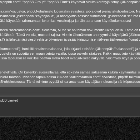
w.phpbb.com", "phpBB Group", "phpBB Tiimit") käyttävät sinulta kerättyjä tietoja (jälkeenpäin "
.com"-sivustoa. phpBB-ohjelmisto luo joitakin evästeitä, jotka ovat pieniä tekstitiedostoja. Näm
löimiseksi (jälkeenpäin "käyttäjän id") ja anonyymin session tunnisteen. (jälkeenpäin "istunt
 näitä käytetään tallentamaan lukemiasi vestiketjuja ja näin parantaen käyttökokemustasi.
 "aarremaanalla.com"-sivustolta, Mutta se on tämän dokumentin ulkopuolella. Tämä on tarkoit
tä lähetät. Tämä voi olla, mutta ei rajoita: Viestin lähettäminen anonyyminä käyttäjänä (Jälkee
) ja lähettämäsi viestit rekisteröitymisen ja sisäänkirjautumisen jälkeen (jälkeenpäin "omat vi
äjätunnuksesi"), henkilökohtainen salasana, jolla kirjaudut sisään (jälkeenpäin "salasanasi") j
vustolla on suojattu sen maan tietoturvalailla, jossa palvelin sijaitsee. Kaikki muut tieto käytt
 tapauksissa voit itse päättää mitkä tiedot ovat julkisesti näkyvillä. Voit myös liittyä ja poi
etelmällä. On kuitenkin suositeltavaa, että et käytä samaa salasanaa kaikilla käyttämilläsi s
e huolella tallessa. Missään tapauksessa kukaan "aarremaanalla.com"-sivustolta, phpBB tai muu
pBB-ohjelmistossa. Tämä toiminto pyytää sinua antamaan käyttäjätunnuksesi ja sähköpostiosoi
pBB Limited