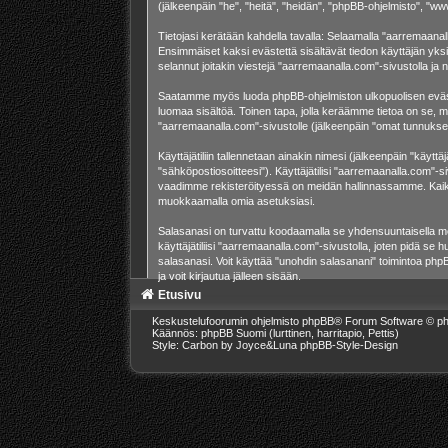
(jälkeenpäin "he", "heitä", "heidän", "phpBB-ohjelmisto", "ww
Tietojasi kerätään kahdella tavalla: Selaamalla "aarremaanalla
Ensimmäiset kaksi evästettä sisältävät tiedon käyttäjän yksi
selannut joitakin viestejä "aarremaanalla.com"-sivustolla ja
Saatamme myös luoda phpBB-ohjelmiston ulkopuolisen evästeen
luomaa sisältöä. Toinen tapa, jolla keräämme tietoa on se, mi
"aarremaanalla.com"-sivustolle (jälkeenpäin "omat tunnuksesi"
Käyttäjätiliin tallennetaan ainakin nimesi (jälkeenpäin "käytt
"sähköpostiosoitteesi"). Käyttäjätilisi "aarremaanalla.com"-si
vaadimme rekisteröityessä on meidän hallinnassamme. Kaikissa
muokkaamalla omia asetuksiasi.
Salasanasi on turvattu koodaamalla se yhdensuuntaisella men
käyttäjätiliisi "aarremaanalla.com"-sivustolla, joten pidä s
salasanasi. Voit käyttää "unohdin salasanani" toimintoa ph
ja voit kirjautua jälleen sisään.
Etusivu
Keskustelufoorumin ohjelmisto
phpBB
® Forum Software © ph
Käännös: phpBB Suomi (lurttinen, harritapio, Pettis)
Style: Carbon by Joyce&Luna
phpBB-Style-Design