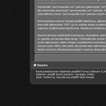
Käyttämällä "aarremaanalla.com" palvelua (jälkeenpäin "me",
älä rekisteröidy ja/tai käytä "aarremaanalla.com"-palvelu
säännöllisesti, koska "aarremaanalla.com"-palvelun käyttö va
Keskustelufoorumimme käyttää phpBB-ohjelmistoa, (jälkeenpä
lisenssillä (jälkeenpäin "GPL") ja se voidaan ladata osoittee
sopivana sisältönä ja/tai käytöksenä. Saadaksesi lisätietoa 
Suostut olemaan esittämättä loukkaavaa, vihamielistä, epämo
on sijoitettu tai kansainvälisiä lakeja. Toimimalla tätä vastoin
osoite tallennetaan näiden ehtojen noudattamisen tarkkailua
Suostut myös siihen, että kaikki yllä annettu tieto tallenne
tietoturvamurron aiheuttamasta tietojen vuodosta ulkopuolisill
Etusivu
Keskustelufoorumin ohjelmisto
phpBB
® Forum Software © ph
Käännös: phpBB Suomi (lurttinen, harritapio, Pettis)
Style: Carbon by Joyce&Luna
phpBB-Style-Design