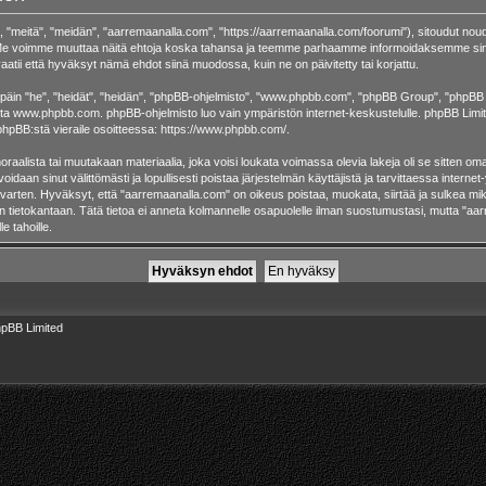
 "meitä", "meidän", "aarremaanalla.com", "https://aarremaanalla.com/foorumi"), sitoudut noud
a. Me voimme muuttaa näitä ehtoja koska tahansa ja teemme parhaamme informoidaksemme sin
atii että hyväksyt nämä ehdot siinä muodossa, kuin ne on päivitetty tai korjattu.
in "he", "heidät", "heidän", "phpBB-ohjelmisto", "www.phpbb.com", "phpBB Group", "phpBB Tii
sta
www.phpbb.com
. phpBB-ohjelmisto luo vain ympäristön internet-keskustelulle. phpBB Limite
phpBB:stä vieraile osoitteessa:
https://www.phpbb.com/
.
raalista tai muutakaan materiaalia, joka voisi loukata voimassa olevia lakeja oli se sitten 
 voidaan sinut välittömästi ja lopullisesti poistaa järjestelmän käyttäjistä ja tarvittaessa intern
 varten. Hyväksyt, että "aarremaanalla.com" on oikeus poistaa, muokata, siirtää ja sulkea mik
taan tietokantaan. Tätä tietoa ei anneta kolmannelle osapuolelle ilman suostumustasi, mutta "
e tahoille.
pBB Limited