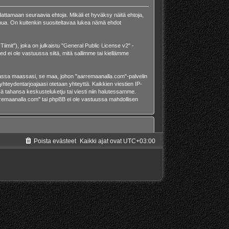
attamaan seuraavia ehtoja. Mikäli et hyväksy näitä ehtoja,
ua. On kuitenkin suositeltavaa lukea nämä ehdot
mit"), joka on julkaistu "
General Public License v2
" -
d ei ole vastuussa siitä, mitä sallimme tai kiellämme
omassa maassasi, se maa, johon "aarremaanalla.com"-palvelin
et-yhteydentarjoajaasi otetaan yhteyttä. Kaikkien viestien IP-
ä tahansa keskusteluketju tai viesti niin halutessamme.
aarremaanalla.com" tai phpBB ei ole vastuussa mahdollisen
Poista evästeet
Kaikki ajat ovat
UTC+03:00