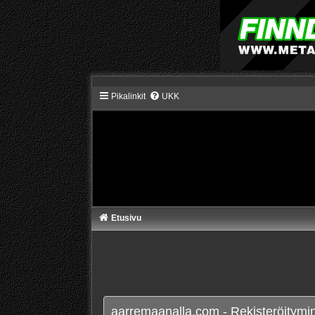
Pikalinkit
UKK
Etusivu
aarremaanalla.com - Rekisteröitymi