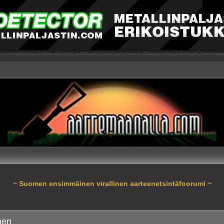
~ Suomen ensimmäinen virallinen aarteenetsintäfoorumi ~
nen