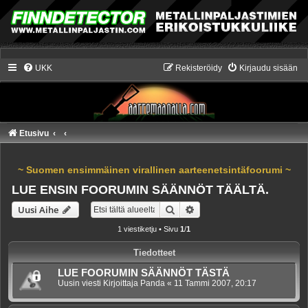
UKK
Rekisteröidy
Kirjaudu sisään
Etusivu
~ Suomen ensimmäinen virallinen aarteenetsintäfoorumi ~
LUE ENSIN FOORUMIN SÄÄNNÖT TÄÄLTÄ.
Etsi
Tarkennettu haku
Uusi Aihe
1 viestiketju • Sivu
1
/
1
Tiedotteet
LUE FOORUMIN SÄÄNNÖT TÄSTÄ
Uusin viesti Kirjoittaja
Panda
«
11 Tammi 2007, 20:17