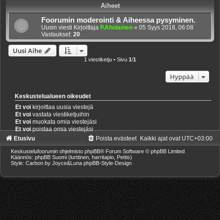
Aiheet
Foorumin moderointi & Aiheessa pysyminen.
Uusin viesti Kirjoittaja
P.Aholainen
«
05 Syys 2018, 06:08
Vastaukset:
20
Uusi Aihe
1 viestiketju • Sivu
1
/
1
Hyppää
Keskustelualueen oikeudet
Et voi
kirjoittaa uusia viestejä
Et voi
vastata viestiketjuihin
Et voi
muokata omia viestejäsi
Et voi
poistaa omia viestejäsi
Etusivu
Poista evästeet
Kaikki ajat ovat
UTC+03:00
Keskustelufoorumin ohjelmisto
phpBB
® Forum Software © phpBB Limited
Käännös: phpBB Suomi (lurttinen, harritapio, Pettis)
Style: Carbon by Joyce&Luna
phpBB-Style-Design