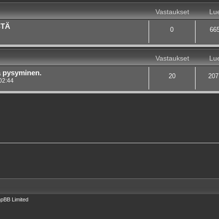
Vastaukset
Lue
STÄ
0
66
Vastaukset
Lue
a pysyminen.
20
207
02:44
pBB Limited