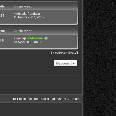
ttu
Uusin viesti
Kirjoittaja
Panda
514
11 Tammi 2007, 20:17
ttu
Uusin viesti
Kirjoittaja
P.Aholainen
110
05 Syys 2018, 06:08
1 viestiketju • Sivu
1
/
1
Hyppää
Poista evästeet
Kaikki ajat ovat
UTC+03:00