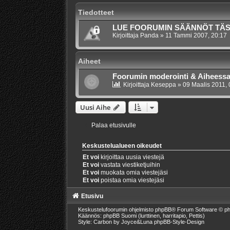
Tiedotteet
LUE FOORUMIN SÄÄNNÖT TÄ
Kirjoittaja
Panda
»
11 Tammi 2007, 20:17
Aiheet
Foorumin moderointi & Aiheess
Kirjoittaja
Keseppa
»
09 Maalis 2011, 
Uusi Aihe
Palaa etusivulle
Keskustelualueen oikeudet
Et voi
kirjoittaa uusia viestejä
Et voi
vastata viestiketjuihin
Et voi
muokata omia viestejäsi
Et voi
poistaa omia viestejäsi
Etusivu
Keskustelufoorumin ohjelmisto
phpBB
® Forum Software © ph
Käännös: phpBB Suomi (lurttinen, harritapio, Pettis)
Style: Carbon by Joyce&Luna
phpBB-Style-Design