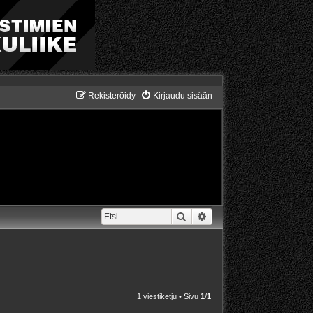
Rekisteröidy
Kirjaudu sisään
Etsi
Tarkennettu haku
1 viestiketju • Sivu
1
/
1