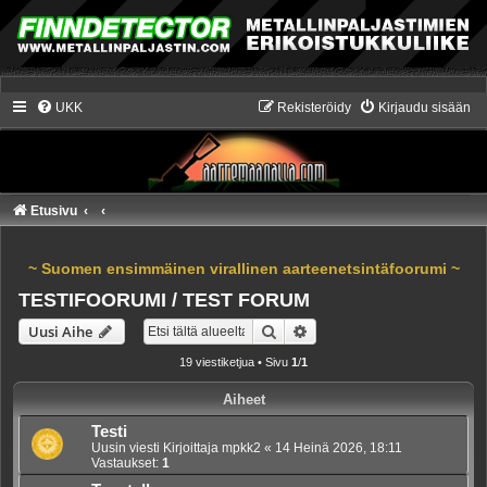
UKK
Rekisteröidy
Kirjaudu sisään
Etusivu
~ Suomen ensimmäinen virallinen aarteenetsintäfoorumi ~
TESTIFOORUMI / TEST FORUM
Etsi
Tarkennettu haku
Uusi Aihe
19 viestiketjua • Sivu
1
/
1
Aiheet
Testi
Uusin viesti Kirjoittaja
mpkk2
«
14 Heinä 2026, 18:11
Vastaukset:
1