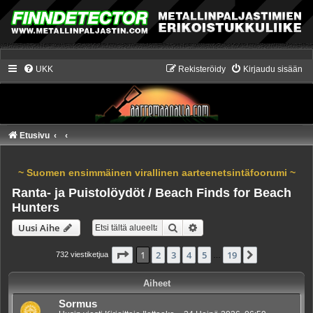
UKK
Rekisteröidy
Kirjaudu sisään
Etusivu
~ Suomen ensimmäinen virallinen aarteenetsintäfoorumi ~
Ranta- ja Puistolöydöt / Beach Finds for Beach
Hunters
Etsi
Tarkennettu haku
Uusi Aihe
Sivu
1
/
19
1
2
3
4
5
19
Seuraava
732 viestiketjua
…
Aiheet
Sormus