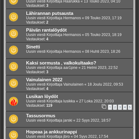
Uusin viesti Kirjoittaja
Haarukka
«
13 Touko 2023, 04:10
Vastaukset:
3
Lähirannan putsausta
Uusin viesti Kirjoittaja
Hermanos
«
09 Touko 2023, 17:19
Vastaukset:
2
Päivän rantalöydöt
Uusin viesti Kirjoittaja
Hermanos
«
05 Touko 2023, 18:19
Vastaukset:
4
Sinetti
Uusin viesti Kirjoittaja
Hermanos
«
08 Huhti 2023, 18:26
Kaksi sormusta , valkokultaako?
Uusin viesti Kirjoittaja
aar1pne
«
21 Helmi 2023, 22:52
Vastaukset:
3
Vainulainen 2022
Uusin viesti Kirjoittaja
Vainulainen
«
18 Joulu 2022, 09:53
Vastaukset:
4
Lusikan löydöt
Uusin viesti Kirjoittaja
lusikka
«
27 Loka 2022, 20:03
Vastaukset:
119
1
2
3
4
5
Tassusormus
Uusin viesti Kirjoittaja
jarski
«
22 Syys 2022, 18:57
Hopeaa ja ankkurinappi
Uusin viesti Kirjoittaja
jbro
«
04 Syys 2022, 17:54