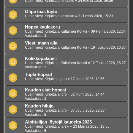
Uusin viesti Kirjoittaja
Ilettaako
«
24 Heinä 2026, 06:59
Olipa taas löytö
Uusin viesti Kirjoittaja
Ilettaako
«
21 Heinä 2026, 15:23
Hopea kaulakoru
Uusin viesti Kirjoittaja
Kultainen Korkki
«
09 Heinä 2026, 12:34
Vastaukset:
1
Viesti maan alla
Uusin viesti Kirjoittaja
Kultainen Korkki
«
19 Touko 2026, 16:37
Kolikkopalapeli
Uusin viesti Kirjoittaja
Kultainen Korkki
«
12 Touko 2026, 16:27
Vastaukset:
2
Tupla-hopsut
Uusin viesti Kirjoittaja
jbro
«
17 Huhti 2026, 12:55
Kauden ekat hopeat
Uusin viesti Kirjoittaja
jbro
«
02 Huhti 2026, 14:44
Vastaukset:
1
Kauden hiluja
Uusin viesti Kirjoittaja
jbro
«
07 Joulu 2025, 22:37
Vastaukset:
5
Aloittelijan löytöjä kaudelta 2025
Uusin viesti Kirjoittaja
jarski
«
23 Marras 2025, 19:55
Vastaukset:
6