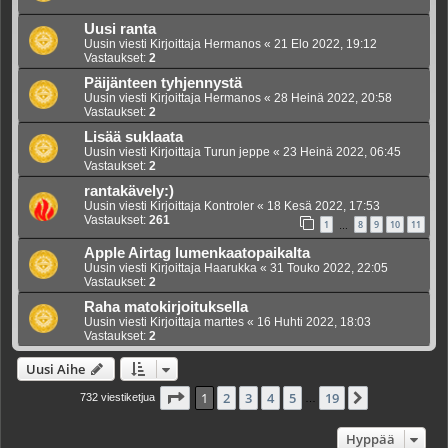
Uusi ranta
Uusin viesti Kirjoittaja
Hermanos
«
21 Elo 2022, 19:12
Vastaukset:
2
Päijänteen tyhjennystä
Uusin viesti Kirjoittaja
Hermanos
«
28 Heinä 2022, 20:58
Vastaukset:
2
Lisää suklaata
Uusin viesti Kirjoittaja
Turun jeppe
«
23 Heinä 2022, 06:45
Vastaukset:
2
rantakävely:)
Uusin viesti Kirjoittaja
Kontroler
«
18 Kesä 2022, 17:53
Vastaukset:
261
1
8
9
10
11
…
Apple Airtag lumenkaatopaikalta
Uusin viesti Kirjoittaja
Haarukka
«
31 Touko 2022, 22:05
Vastaukset:
2
Raha matokirjoituksella
Uusin viesti Kirjoittaja
marttes
«
16 Huhti 2022, 18:03
Vastaukset:
2
Uusi Aihe
Sivu
1
/
19
1
2
3
4
5
19
Seuraava
732 viestiketjua
…
Hyppää