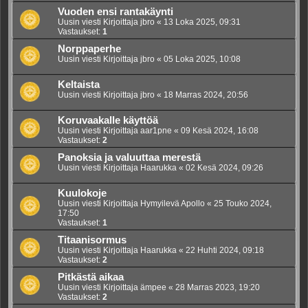
Vuoden ensi rantakäynti
Uusin viesti Kirjoittaja
jbro
«
13 Loka 2025, 09:31
Vastaukset:
1
Norppaperhe
Uusin viesti Kirjoittaja
jbro
«
05 Loka 2025, 10:08
Keltaista
Uusin viesti Kirjoittaja
jbro
«
18 Marras 2024, 20:56
Koruvaakalle käyttöä
Uusin viesti Kirjoittaja
aar1pne
«
09 Kesä 2024, 16:08
Vastaukset:
2
Panoksia ja valuuttaa merestä
Uusin viesti Kirjoittaja
Haarukka
«
02 Kesä 2024, 09:26
Kuulokoje
Uusin viesti Kirjoittaja
Hymyilevä Apollo
«
25 Touko 2024,
17:50
Vastaukset:
1
Titaanisormus
Uusin viesti Kirjoittaja
Haarukka
«
22 Huhti 2024, 09:18
Vastaukset:
2
Pitkästä aikaa
Uusin viesti Kirjoittaja
ämpee
«
28 Marras 2023, 19:20
Vastaukset:
2