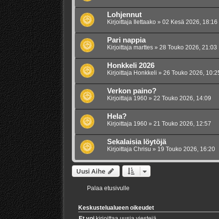
Lohjennut
Kirjoittaja
Ilettaako
»
02 Kesä 2026, 18:16
Pari nappia
Kirjoittaja
marttes
»
28 Touko 2026, 21:03
Honkkeli 2026
Kirjoittaja
Honkkeli
»
26 Touko 2026, 10:2
Verkon paino?
Kirjoittaja
1960
»
22 Touko 2026, 14:09
Hela?
Kirjoittaja
1960
»
21 Touko 2026, 12:57
Sekalaisia löytöjä
Kirjoittaja
Chrisu
»
19 Touko 2026, 16:20
Uusi Aihe
Palaa etusivulle
Keskustelualueen oikeudet
Et voi
kirjoittaa uusia viestejä