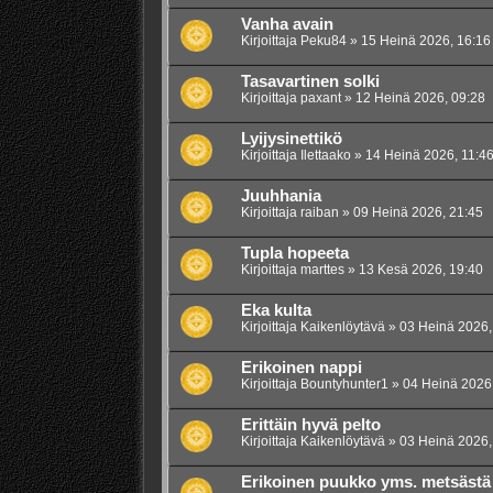
Vanha avain
Kirjoittaja
Peku84
»
15 Heinä 2026, 16:16
Tasavartinen solki
Kirjoittaja
paxant
»
12 Heinä 2026, 09:28
Lyijysinettikö
Kirjoittaja
Ilettaako
»
14 Heinä 2026, 11:4
Juuhhania
Kirjoittaja
raiban
»
09 Heinä 2026, 21:45
Tupla hopeeta
Kirjoittaja
marttes
»
13 Kesä 2026, 19:40
Eka kulta
Kirjoittaja
Kaikenlöytävä
»
03 Heinä 2026,
Erikoinen nappi
Kirjoittaja
Bountyhunter1
»
04 Heinä 2026
Erittäin hyvä pelto
Kirjoittaja
Kaikenlöytävä
»
03 Heinä 2026,
Erikoinen puukko yms. metsästä