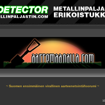
~ Suomen ensimmäinen virallinen aarteenetsintäfoorumi ~
nnettu haku
10