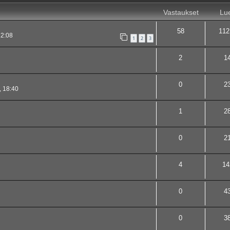
Vastaukset
Lue
58
112
12:08
1
2
3
2
1
0
2
, 18:40
1
2
0
2
4
14
0
4
0
3