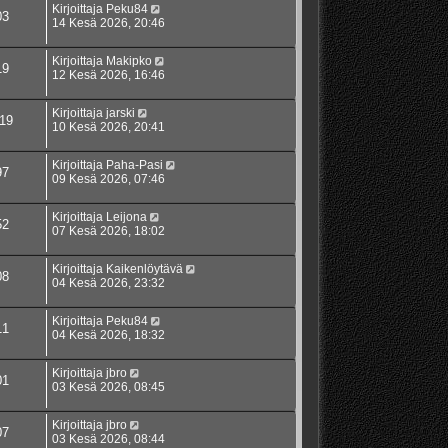
Kirjoittaja
Peku84
03
14 Kesä 2026, 20:46
Kirjoittaja
Makipko
19
12 Kesä 2026, 16:46
Kirjoittaja
jarski
19
10 Kesä 2026, 20:41
Kirjoittaja
Paha-Pasi
97
09 Kesä 2026, 07:46
Kirjoittaja
Leijona
52
07 Kesä 2026, 18:02
Kirjoittaja
Kaikenlöytävä
08
04 Kesä 2026, 23:32
Kirjoittaja
Peku84
11
04 Kesä 2026, 18:32
Kirjoittaja
jbro
01
03 Kesä 2026, 08:45
Kirjoittaja
jbro
07
03 Kesä 2026, 08:44