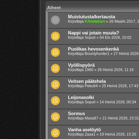
Aiheet
Muistutusta/kertausta
Kirjoittaja
P.Aholainen
»
26 Maalis 2017, 
Nappi vai jotain muuta?
Kirjoittaja
Sopuli
»
04 Elo 2026, 10:02
Puolikas hevosenkenkä
Kirjoittaja
Bountyhunter1
»
27 Heinä 2026
Vyöllispyörä
Kirjoittaja
1960
»
26 Heinä 2026, 11:16
Veitsen päätehela
Kirjoittaja
Peku84
»
25 Heinä 2026, 17:43
Leijonasolki
Kirjoittaja
Sopuli
»
14 Heinä 2026, 00:34
Sormus
Kirjoittaja
Masa87
»
21 Heinä 2026, 23:31
Vanha aselöytö
Kirjoittaja
Zaaa1
»
19 Heinä 2026, 15:20