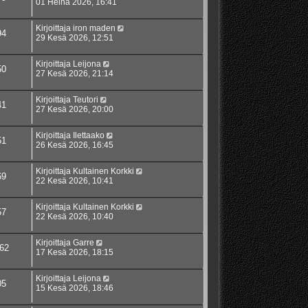
01 Heinä 2026, 16:41
Kirjoittaja
iron maden
94
29 Kesä 2026, 12:51
Kirjoittaja
Leijona
50
27 Kesä 2026, 21:14
Kirjoittaja
Teutori
41
27 Kesä 2026, 20:00
Kirjoittaja
Ilettaako
51
26 Kesä 2026, 16:45
Kirjoittaja
Kultainen Korkki
69
22 Kesä 2026, 10:41
Kirjoittaja
Kultainen Korkki
57
22 Kesä 2026, 10:40
Kirjoittaja
Garre
62
17 Kesä 2026, 18:15
Kirjoittaja
Leijona
05
15 Kesä 2026, 18:46