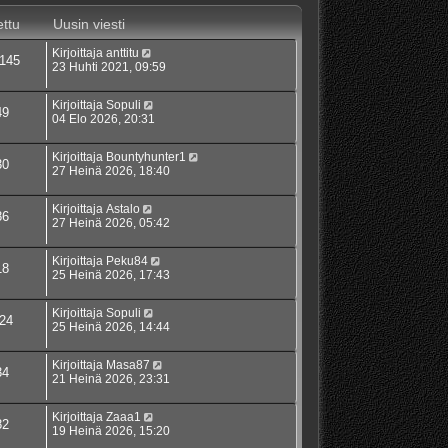
ttu
Uusin viesti
Kirjoittaja
anttitu
145
23 Huhti 2021, 09:59
Kirjoittaja
Sopuli
49
04 Elo 2026, 20:31
Kirjoittaja
Bountyhunter1
30
27 Heinä 2026, 18:40
Kirjoittaja
Astalo
86
27 Heinä 2026, 05:42
Kirjoittaja
Peku84
18
25 Heinä 2026, 17:43
Kirjoittaja
Sopuli
24
25 Heinä 2026, 14:44
Kirjoittaja
Masa87
34
21 Heinä 2026, 23:31
Kirjoittaja
Zaaa1
82
19 Heinä 2026, 15:20