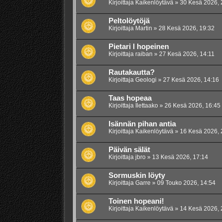
Kirjoittaja
Kaikenlöytävä
»
30 Kesä 2026, 
Peltolöytöjä
Kirjoittaja
Martin
»
28 Kesä 2026, 19:32
Pietari l hopeinen
Kirjoittaja
raiban
»
27 Kesä 2026, 14:11
Rautakautta?
Kirjoittaja
Geologi
»
27 Kesä 2026, 14:16
Taas hopeaa
Kirjoittaja
Ilettaako
»
26 Kesä 2026, 16:45
Isännän pihan antia
Kirjoittaja
Kaikenlöytävä
»
16 Kesä 2026, 
Päivän sälät
Kirjoittaja
jbro
»
13 Kesä 2026, 17:14
Sormuskin löyty
Kirjoittaja
Garre
»
09 Touko 2026, 14:54
Toinen hopeani!
Kirjoittaja
Kaikenlöytävä
»
14 Kesä 2026, 