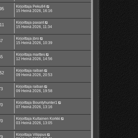
Kirjoittaja
Peku84
95
15 Heinä 2026, 16:16
Kirjoittaja
paxant
11
15 Heinä 2026, 11:34
Kirjoittaja
jbro
67
15 Heinä 2026, 10:39
Kirjoittaja
marttes
65
12 Heinä 2026, 14:56
Kirjoittaja
raiban
52
09 Heinä 2026, 20:53
Kirjoittaja
raiban
73
09 Heinä 2026, 19:58
Kirjoittaja
Bountyhunter1
70
07 Heinä 2026, 13:16
Kirjoittaja
Kultainen Korkki
70
03 Heinä 2026, 13:05
Kirjoittaja
Vilippus
79