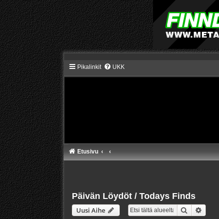
Pikalinkit
UKK
Etusivu
Päivän Löydöt / Todays Finds
Etsi
Tarke
Uusi Aihe