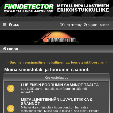
UKK
Rekisteröidy
Kirjaudu sisään
Etusivu
~ Suomen ensimmäinen virallinen aarteenetsintäfoorumi ~
Muinaismuistolaki ja foorumin säännot.
Keskustelualue
LUE ENSIN FOORUMIN SÄÄNNÖT TÄÄLTÄ.
Lue täältä aarremaanalla.com foorumin säännöt
Aiheet:
2
METALLINETSINNÄN LUVAT, ETIIKKA &
SÄÄNNÖT
Mitä kaikkea pitää ottaa huomioon, kun harrastaa
metallinetsintää. Missä saa ja missä ei saa etsiä? Pitääkö