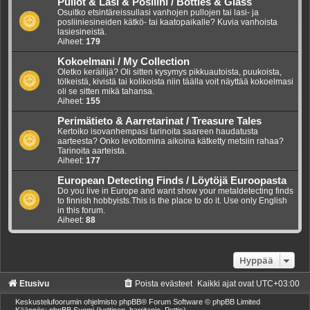
Pullot & Lasi & Posliini / Bottles & Glass
Osuitko etsintäreissullasi vanhojen pullojen tai lasi- ja
posliiniesineiden kätkö- tai kaatopaikalle? Kuvia vanhoista
lasiesineistä.
Aiheet:
179
Kokoelmani / My Collection
Oletko keräilijä? Oli sitten kysymys pikkuautoista, puukoista,
tölkeistä, kivistä tai kolikoista niin täälla voit näyttää kokoelmasi
oli se sitten mikä tahansa.
Aiheet:
155
Perimätieto & Aarretarinat / Treasure Tales
Kertoiko isovanhempasi tarinoita saareen haudatusta
aarteesta? Onko levottomina aikoina kätketty metsiin rahaa?
Tarinoita aarteista.
Aiheet:
177
European Detecting Finds / Löytöjä Euroopasta
Do you live in Europe and want show your metaldetecting finds
to finnish hobbyists.This is the place to do it. Use only English
in this forum.
Aiheet:
88
Hyppää
Etusivu
Poista evästeet
Kaikki ajat ovat
UTC+03:00
Keskustelufoorumin ohjelmisto
phpBB
® Forum Software © phpBB Limited
Käännös: phpBB Suomi (lurttinen, harritapio, Pettis)