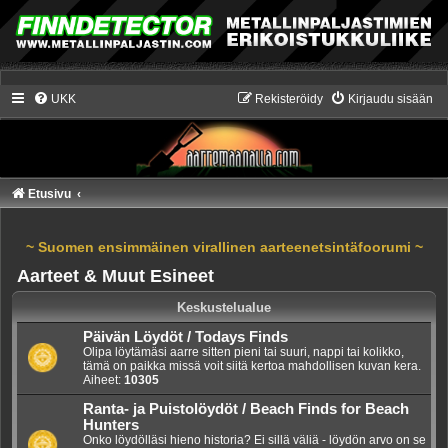
UKK
Rekisteröidy
Kirjaudu sisään
Etusivu
~ Suomen ensimmäinen virallinen aarteenetsintäfoorumi ~
Aarteet & Muut Esineet
Keskustelualue
Päivän Löydöt / Todays Finds
Olipa löytämäsi aarre sitten pieni tai suuri, nappi tai kolikko,
tämä on paikka missä voit siitä kertoa mahdollisen kuvan kera.
Aiheet:
10305
Ranta- ja Puistolöydöt / Beach Finds for Beach
Hunters
Onko löydölläsi hieno historia? Ei sillä väliä - löydön arvo on se