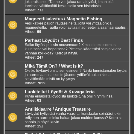
joka ratkaisee! Tänne voit jakaa rantalöytösi, ilman että
tarvitsee välttämättä keskustella sen historiasta.
Aiheet:
732
Magneettikalastus / Magnetic Fishing
Vesi kätkee paljon rautaesineitä, joita voi yrittää onkia
magneeteilla. Täällä voit näyttää magneeteilla saamasi saaliisi.
Aiheet:
99
Parhaat Löydöt / Best Finds
Saiko löytösi pulssin nousemaan? Kimalteleeko sormus
kultaisena vai hopeisena? Piteletko kädessäsi satoja vuotta
vanhaa kolikkoa? Kerro ja näytä.
Aiheet:
247
Mikä Tämä On? / What is it?
Oletko löytänyt omituisen esineen? Näytä tunnistamaton löytösi
ja aarremaanalla.comin jäsenet yrittävät auttaa sinua
selvittämään mistä on kysymys.
Aiheet:
7059
Luokitellut Löydöt & Kuvagalleria
Kuvia erilaisista löydöistä luokiteltuna omiin ryhmiinsä.
Aiheet:
63
Antiikkiaarre / Antique Treasure
Löytyykö hyllystäsi vanha vaasi tai koristaako seinääsi jokin
erityinen aarre minka haluat jakaa muiden kanssa? Kerro se
sanoin ja näytä kuvin.
Aiheet:
152