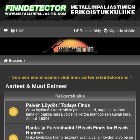
UKK
Rekisteröidy
Kirjaudu sisään
Etusivu
~ Suomen ensimmäinen virallinen aarteenetsintäfoorumi ~
Aarteet & Muut Esineet
Keskustelualue
Päivän Löydöt / Todays Finds
Olipa löytämäsi aarre sitten pieni tai suuri, nappi tai kolikko,
tämä on paikka missä voit siitä kertoa mahdollisen kuvan kera.
Aiheet:
10306
Ranta- ja Puistolöydöt / Beach Finds for Beach
Hunters
Onko löydölläsi hieno historia? Ei sillä väliä - löydön arvo on se