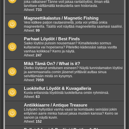
joka ratkaisee! Tänne voit jakaa rantalöytösi, ilman että
tarvitsee välttämättä keskustella sen historiasta.
Aiheet:
733
Magneettikalastus / Magnetic Fishing
Vesi kätkee paljon rautaesineitä, joita voi yrittää onkia
magneeteilla. Täällä voit näyttää magneeteilla saamasi saaliisi.
Aiheet:
99
Parhaat Löydöt / Best Finds
Saiko löytösi pulssin nousemaan? Kimalteleeko sormus
kultaisena vai hopeisena? Piteletko kädessäsi satoja vuotta
vanhaa kolikkoa? Kerro ja näytä.
Aiheet:
247
Mikä Tämä On? / What is it?
Oletko löytänyt omituisen esineen? Näytä tunnistamaton löytösi
ja aarremaanalla.comin jäsenet yrittävät auttaa sinua
selvittämään mistä on kysymys.
Aiheet:
7059
Luokitellut Löydöt & Kuvagalleria
Kuvia erilaisista löydöistä luokiteltuna omiin ryhmiinsä.
Aiheet:
63
Antiikkiaarre / Antique Treasure
Löytyykö hyllystäsi vanha vaasi tai koristaako seinääsi jokin
erityinen aarre minka haluat jakaa muiden kanssa? Kerro se
sanoin ja näytä kuvin.
Aiheet:
152