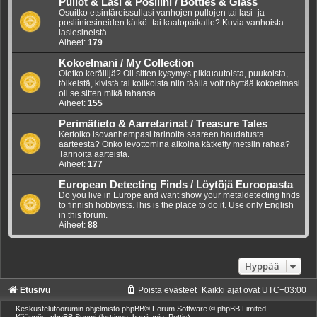
Pullot & Lasi & Posliini / Bottles & Glass
Osuitko etsintäreissullasi vanhojen pullojen tai lasi- ja
posliiniesineiden kätkö- tai kaatopaikalle? Kuvia vanhoista
lasiesineistä.
Aiheet:
179
Kokoelmani / My Collection
Oletko keräilijä? Oli sitten kysymys pikkuautoista, puukoista,
tölkeistä, kivistä tai kolikoista niin täälla voit näyttää kokoelmasi
oli se sitten mikä tahansa.
Aiheet:
155
Perimätieto & Aarretarinat / Treasure Tales
Kertoiko isovanhempasi tarinoita saareen haudatusta
aarteesta? Onko levottomina aikoina kätketty metsiin rahaa?
Tarinoita aarteista.
Aiheet:
177
European Detecting Finds / Löytöjä Euroopasta
Do you live in Europe and want show your metaldetecting finds
to finnish hobbyists.This is the place to do it. Use only English
in this forum.
Aiheet:
88
Hyppää
Etusivu
Poista evästeet
Kaikki ajat ovat
UTC+03:00
Keskustelufoorumin ohjelmisto
phpBB
® Forum Software © phpBB Limited
Käännös: phpBB Suomi (lurttinen, harritapio, Pettis)