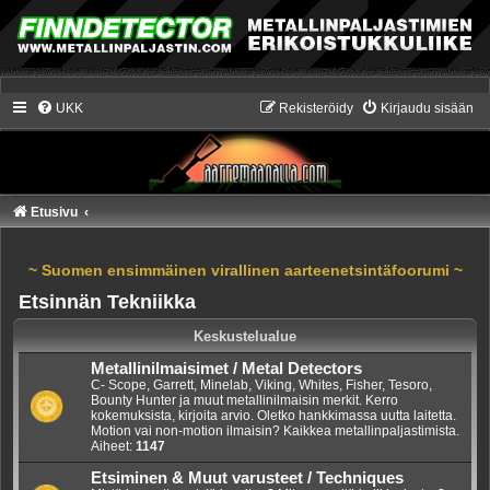
UKK
Rekisteröidy
Kirjaudu sisään
Etusivu
~ Suomen ensimmäinen virallinen aarteenetsintäfoorumi ~
Etsinnän Tekniikka
Keskustelualue
Metallinilmaisimet / Metal Detectors
C- Scope, Garrett, Minelab, Viking, Whites, Fisher, Tesoro,
Bounty Hunter ja muut metallinilmaisin merkit. Kerro
kokemuksista, kirjoita arvio. Oletko hankkimassa uutta laitetta.
Motion vai non-motion ilmaisin? Kaikkea metallinpaljastimista.
Aiheet:
1147
Etsiminen & Muut varusteet / Techniques