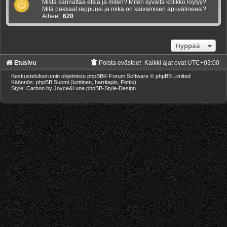
Mistä kannattaa etsiä ja miten? Miten syvaltä kolikko loytyy?
Mitä pakkaat reppuusi ja mikä on kaivamisen apuvälineesi?
Aiheet:
620
Hyppää
Etusivu
Poista evästeet
Kaikki ajat ovat
UTC+03:00
Keskustelufoorumin ohjelmisto
phpBB
® Forum Software © phpBB Limited
Käännös: phpBB Suomi (lurttinen, harritapio, Pettis)
Style: Carbon by Joyce&Luna
phpBB-Style-Design