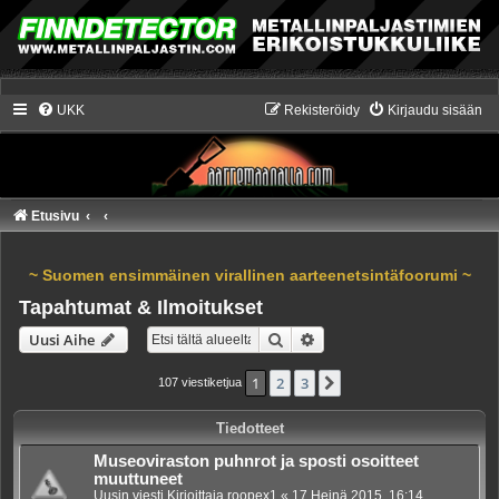
UKK
Rekisteröidy
Kirjaudu sisään
Etusivu
~ Suomen ensimmäinen virallinen aarteenetsintäfoorumi ~
Tapahtumat & Ilmoitukset
Etsi
Tarkennettu haku
Uusi Aihe
1
2
3
Seuraava
107 viestiketjua
Tiedotteet
Museoviraston puhnrot ja sposti osoitteet
muuttuneet
Uusin viesti Kirjoittaja
roopex1
«
17 Heinä 2015, 16:14