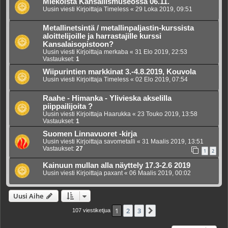
Miekoista Kansallismuseossa 06.11.
Uusin viesti Kirjoittaja
Timeless
«
29 Loka 2019, 09:51
Metallinetsintä / metallinpaljastin-kurssista
aloittelijoille ja harrastajille kurssi
Kansalaisopistoon?
Uusin viesti Kirjoittaja
merkaba
«
31 Elo 2019, 22:53
Vastaukset:
1
Wiipurintien markkinat 3.-4.8.2019, Kouvola
Uusin viesti Kirjoittaja
Timeless
«
02 Elo 2019, 07:54
Raahe - Himanka - Ylivieska akselilla
piippailijoita ?
Uusin viesti Kirjoittaja
Haarukka
«
23 Touko 2019, 13:58
Vastaukset:
1
Suomen Linnavuoret -kirja
Uusin viesti Kirjoittaja
savometalli
«
31 Maalis 2019, 13:51
Vastaukset:
27
1
2
Kainuun mullan alla näyttely 17.3-2.6 2019
Uusin viesti Kirjoittaja
paxant
«
06 Maalis 2019, 00:02
Uusi Aihe
1
2
3
Seuraava
107 viestiketjua