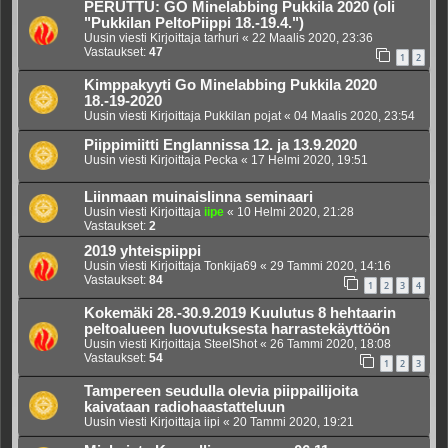
PERUTTU: GO Minelabbing Pukkila 2020 (oli
"Pukkilan PeltoPiippi 18.-19.4.")
Uusin viesti Kirjoittaja
tarhuri
«
22 Maalis 2020, 23:36
Vastaukset:
47
1
2
Kimppakyyti Go Minelabbing Pukkila 2020
18.-19-2020
Uusin viesti Kirjoittaja
Pukkilan pojat
«
04 Maalis 2020, 23:54
Piippimiitti Englannissa 12. ja 13.9.2020
Uusin viesti Kirjoittaja
Pecka
«
17 Helmi 2020, 19:51
Liinmaan muinaislinna seminaari
Uusin viesti Kirjoittaja
iipe
«
10 Helmi 2020, 21:28
Vastaukset:
2
2019 yhteispiippi
Uusin viesti Kirjoittaja
Tonkija69
«
29 Tammi 2020, 14:16
Vastaukset:
84
1
2
3
4
Kokemäki 28.-30.9.2019 Kuulutus 8 hehtaarin
peltoalueen luovutuksesta harrastekäyttöön
Uusin viesti Kirjoittaja
SteelShot
«
26 Tammi 2020, 18:08
Vastaukset:
54
1
2
3
Tampereen seudulla olevia piippailijoita
kaivataan radiohaastatteluun
Uusin viesti Kirjoittaja
iipi
«
20 Tammi 2020, 19:21