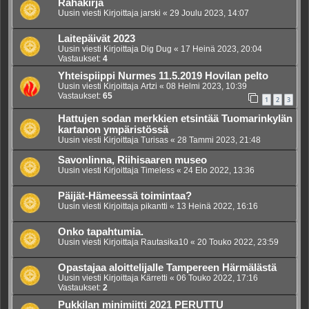
Rahakirja
Uusin viesti Kirjoittaja
jarski
«
29 Joulu 2023, 14:07
Laitepäivät 2023
Uusin viesti Kirjoittaja
Dig Dug
«
17 Heinä 2023, 20:04
Vastaukset:
4
Yhteispiippi Nurmes 11.5.2019 Hovilan pelto
Uusin viesti Kirjoittaja
Artzi
«
08 Helmi 2023, 10:39
Vastaukset:
65
1
2
3
Hattujen sodan merkkien etsintää Tuomarinkylän
kartanon ympäristössä
Uusin viesti Kirjoittaja
Turisas
«
28 Tammi 2023, 21:48
Savonlinna, Riihisaaren museo
Uusin viesti Kirjoittaja
Timeless
«
24 Elo 2022, 13:36
Päijät-Hämeessä toimintaa?
Uusin viesti Kirjoittaja
pikantti
«
13 Heinä 2022, 16:16
Onko tapahtumia.
Uusin viesti Kirjoittaja
Rautasika10
«
20 Touko 2022, 23:59
Opastajaa aloittelijalle Tampereen Härmälästä
Uusin viesti Kirjoittaja
Kärretti
«
06 Touko 2022, 17:16
Vastaukset:
2
Pukkilan minimiitti 2021 PERUTTU