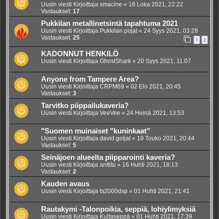
Uusin viesti Kirjoittaja
smacine
«
16 Loka 2021, 22:22
Vastaukset:
17
Pukkilan metallinetsintä tapahtuma 2021
Uusin viesti Kirjoittaja
Pukkilan pojat
«
24 Syys 2021, 03:28
Vastaukset:
25
1
2
KADONNUT HENKILÖ
Uusin viesti Kirjoittaja
GhostShark
«
20 Syys 2021, 11:07
Anyone from Tampere Area?
Uusin viesti Kirjoittaja
CRPM69
«
02 Elo 2021, 20:45
Vastaukset:
3
Tarvitko piippailukaveria?
Uusin viesti Kirjoittaja
VeeVee
«
24 Heinä 2021, 13:53
"Suomen muinaiset "kuninkaat"
Uusin viesti Kirjoittaja
david goljat
«
19 Touko 2021, 20:44
Vastaukset:
5
Seinäjoen alueelta piipparointi kaveria?
Uusin viesti Kirjoittaja
anttitu
«
16 Huhti 2021, 18:13
Vastaukset:
2
Kauden avaus
Uusin viesti Kirjoittaja
ts2000dsp
«
01 Huhti 2021, 21:41
Rautakymi -Talonpoikia, seppiä, lohiylimyksiä
Uusin viesti Kirjoittaja
Kultaseppä
«
01 Huhti 2021, 17:39