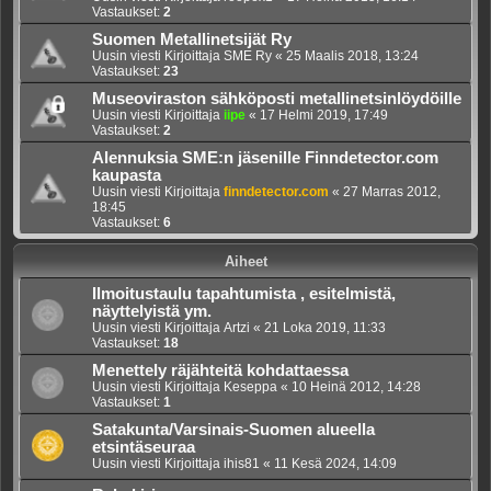
Vastaukset:
2
Suomen Metallinetsijät Ry
Uusin viesti Kirjoittaja
SME Ry
«
25 Maalis 2018, 13:24
Vastaukset:
23
Museoviraston sähköposti metallinetsinlöydöille
Uusin viesti Kirjoittaja
iipe
«
17 Helmi 2019, 17:49
Vastaukset:
2
Alennuksia SME:n jäsenille Finndetector.com
kaupasta
Uusin viesti Kirjoittaja
finndetector.com
«
27 Marras 2012,
18:45
Vastaukset:
6
Aiheet
Ilmoitustaulu tapahtumista , esitelmistä,
näyttelyistä ym.
Uusin viesti Kirjoittaja
Artzi
«
21 Loka 2019, 11:33
Vastaukset:
18
Menettely räjähteitä kohdattaessa
Uusin viesti Kirjoittaja
Keseppa
«
10 Heinä 2012, 14:28
Vastaukset:
1
Satakunta/Varsinais-Suomen alueella
etsintäseuraa
Uusin viesti Kirjoittaja
ihis81
«
11 Kesä 2024, 14:09