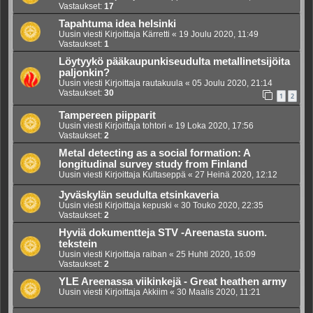
Vastaukset:
17
Tapahtuma idea helsinki
Uusin viesti Kirjoittaja
Kärretti
«
19 Joulu 2020, 11:49
Vastaukset:
1
Löytyykö pääkaupunkiseudulta metallinetsijöita
paljonkin?
Uusin viesti Kirjoittaja
rautakuula
«
05 Joulu 2020, 21:14
Vastaukset:
30
1
2
Tampereen piipparit
Uusin viesti Kirjoittaja
tohtori
«
19 Loka 2020, 17:56
Vastaukset:
2
Metal detecting as a social formation: A
longitudinal survey study from Finland
Uusin viesti Kirjoittaja
Kultaseppä
«
27 Heinä 2020, 12:12
Jyväskylän seudulta etsinkaveria
Uusin viesti Kirjoittaja
kepuski
«
30 Touko 2020, 22:35
Vastaukset:
2
Hyviä dokumentteja STV -Areenasta suom.
tekstein
Uusin viesti Kirjoittaja
raiban
«
25 Huhti 2020, 16:09
Vastaukset:
2
YLE Areenassa viikinkejä - Great heathen army
Uusin viesti Kirjoittaja
Akkiim
«
30 Maalis 2020, 11:21