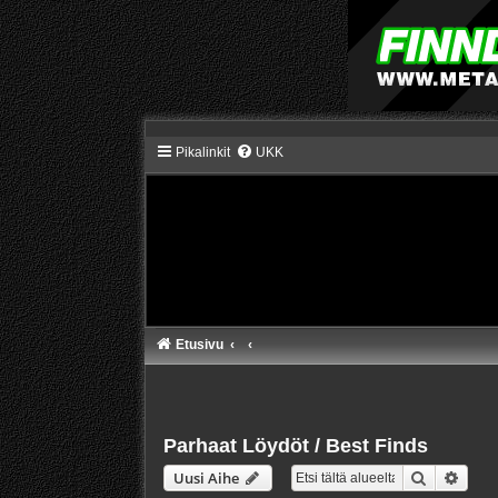
Pikalinkit
UKK
Etusivu
Parhaat Löydöt / Best Finds
Etsi
Tarke
Uusi Aihe