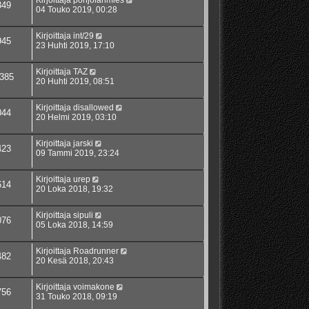
Kirjoittaja
pohjolanmies
349
04 Touko 2019, 00:28
Kirjoittaja
int/29
945
23 Huhti 2019, 17:10
Kirjoittaja
TAZ
385
20 Huhti 2019, 08:51
Kirjoittaja
disallowed
044
20 Helmi 2019, 03:10
Kirjoittaja
jarski
423
09 Tammi 2019, 23:24
Kirjoittaja
urep
614
20 Loka 2018, 19:32
Kirjoittaja
sipuli
076
05 Loka 2018, 14:59
Kirjoittaja
Roadrunner
482
20 Kesä 2018, 20:43
Kirjoittaja
voimakone
756
31 Touko 2018, 09:19