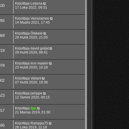
Kirjoittaja
Leijona
630
17 Loka 2022, 09:31
Kirjoittaja
Vainulainen
265
14 Maalis 2021, 17:45
Kirjoittaja
Örkkelö
869
28 Huhti 2020, 21:05
Kirjoittaja
david goljat
219
28 Huhti 2020, 08:41
Kirjoittaja
iron maden
978
23 Huhti 2020, 10:18
Kirjoittaja
Valiant
302
07 Huhti 2020, 19:36
Kirjoittaja
jamppe
523
12 Tammi 2020, 08:15
Kirjoittaja
iipe
817
21 Marras 2019, 01:00
Kirjoittaja
Ramppa75
595
26 Loka 2019, 11:18