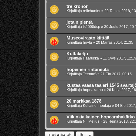
tre kronor
Kirjoittaja
relichunter
»
29 Tammi 2018, 13
jotain pientä
Kirjoittaja
ts2000dsp
»
30 Joulu 2017, 20:
Museovirasto kiittää
Kirjoittaja
hoyla
»
20 Marras 2014, 21:35
Kultaketju
Kirjoittaja
Haarukka
»
11 Syys 2017, 12:1
hopeinen rintaneula
Kirjoittaja
TeemuS
»
21 Elo 2017, 00:15
kustaa vaasa taaleri 1545 svartsj
Kirjoittaja
hopeakarhu
»
26 Kesä 2017, 16
20 markkaa 1878
Kirjoittaja
Kultainennoutaja
»
04 Elo 2017,
Viikinkiaikainen hopearahakätkö
Kirjoittaja
Nil Melius
»
28 Heinä 2013, 22:
Uusi Aihe