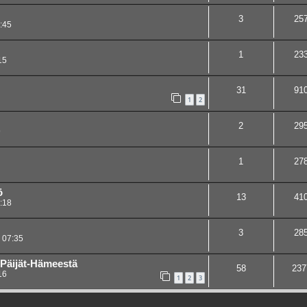
3
25
:45
1
23
15
31
91
1
2
2
29
9
1
27
ö
13
41
:18
3
28
 07:35
 Päijät-Hämeestä
58
237
16
1
2
3