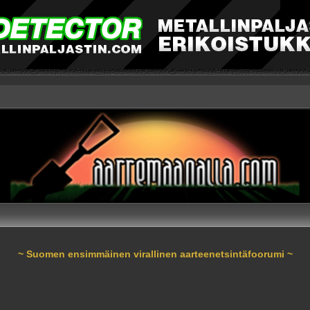
~ Suomen ensimmäinen virallinen aarteenetsintäfoorumi ~
nnettu haku