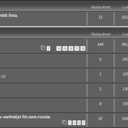
Vastaukset
Lue
öt lista.
15
162
Vastaukset
Lue
449
481
1
14
15
16
17
18
…
6
24
1
10
1:02
2
13
8
15
v vanhat(ei fin,swe,russia
97
208
1
2
3
4