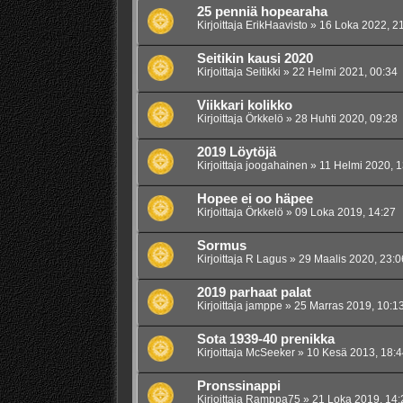
25 penniä hopearaha
Kirjoittaja
ErikHaavisto
»
16 Loka 2022, 2
Seitikin kausi 2020
Kirjoittaja
Seitikki
»
22 Helmi 2021, 00:34
Viikkari kolikko
Kirjoittaja
Örkkelö
»
28 Huhti 2020, 09:28
2019 Löytöjä
Kirjoittaja
joogahainen
»
11 Helmi 2020, 1
Hopee ei oo häpee
Kirjoittaja
Örkkelö
»
09 Loka 2019, 14:27
Sormus
Kirjoittaja
R Lagus
»
29 Maalis 2020, 23:0
2019 parhaat palat
Kirjoittaja
jamppe
»
25 Marras 2019, 10:1
Sota 1939-40 prenikka
Kirjoittaja
McSeeker
»
10 Kesä 2013, 18:4
Pronssinappi
Kirjoittaja
Ramppa75
»
21 Loka 2019, 14: