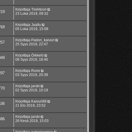
Kirjoittaja
Tirehtoori
219
23 Loka 2019, 09:32
Kirjoittaja
Jaaltu
768
05 Loka 2019, 15:08
Kirjoittaja
Padon_kaivuri
257
25 Syys 2019, 22:47
Kirjoittaja
Örkkelö
049
08 Syys 2019, 18:40
Kirjoittaja
Rune
297
03 Syys 2019, 20:39
Kirjoittaja
jarski
770
02 Syys 2019, 10:19
Kirjoittaja
Kaivuri88
536
21 Elo 2019, 23:52
Kirjoittaja
jarski
486
26 Kesä 2019, 15:03