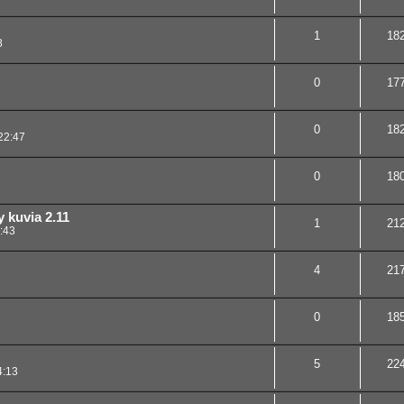
1
18
8
0
17
0
18
22:47
0
18
y kuvia 2.11
1
21
:43
4
21
0
18
5
22
4:13