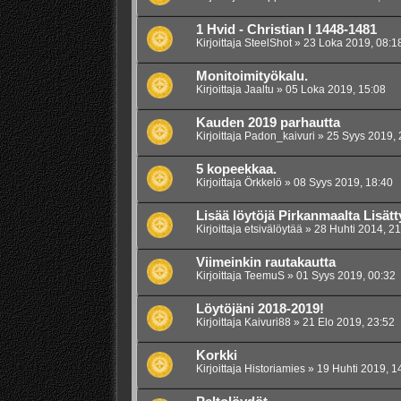
1 Hvid - Christian I 1448-1481
Kirjoittaja
SteelShot
»
23 Loka 2019, 08:1
Monitoimityökalu.
Kirjoittaja
Jaaltu
»
05 Loka 2019, 15:08
Kauden 2019 parhautta
Kirjoittaja
Padon_kaivuri
»
25 Syys 2019, 
5 kopeekkaa.
Kirjoittaja
Örkkelö
»
08 Syys 2019, 18:40
Lisää löytöjä Pirkanmaalta Lisätt
Kirjoittaja
etsivälöytää
»
28 Huhti 2014, 21
Viimeinkin rautakautta
Kirjoittaja
TeemuS
»
01 Syys 2019, 00:32
Löytöjäni 2018-2019!
Kirjoittaja
Kaivuri88
»
21 Elo 2019, 23:52
Korkki
Kirjoittaja
Historiamies
»
19 Huhti 2019, 1