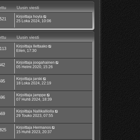
ttu
Uusin viesti
Kirjoittaja
hoyla
521
25 Loka 2024, 10:06
ttu
Uusin viesti
Kirjoittaja
Ilettaako
113
Eilen, 17:30
Kirjoittaja
joogahainen
342
05 Helmi 2020, 15:26
Kirjoittaja
jarski
595
18 Loka 2024, 22:19
Kirjoittaja
jamppe
696
07 Huhti 2024, 18:39
Kirjoittaja
Nallikalliolla
569
29 Touko 2023, 07:55
Kirjoittaja
Hermanos
825
15 Huhti 2023, 20:37