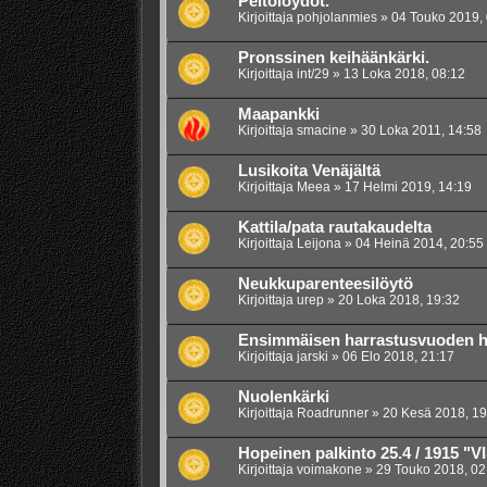
Peltolöydöt.
Kirjoittaja
pohjolanmies
»
04 Touko 2019, 
Pronssinen keihäänkärki.
Kirjoittaja
int/29
»
13 Loka 2018, 08:12
Maapankki
Kirjoittaja
smacine
»
30 Loka 2011, 14:58
Lusikoita Venäjältä
Kirjoittaja
Meea
»
17 Helmi 2019, 14:19
Kattila/pata rautakaudelta
Kirjoittaja
Leijona
»
04 Heinä 2014, 20:55
Neukkuparenteesilöytö
Kirjoittaja
urep
»
20 Loka 2018, 19:32
Ensimmäisen harrastusvuoden h
Kirjoittaja
jarski
»
06 Elo 2018, 21:17
Nuolenkärki
Kirjoittaja
Roadrunner
»
20 Kesä 2018, 19
Hopeinen palkinto 25.4 / 1915 "V
Kirjoittaja
voimakone
»
29 Touko 2018, 02