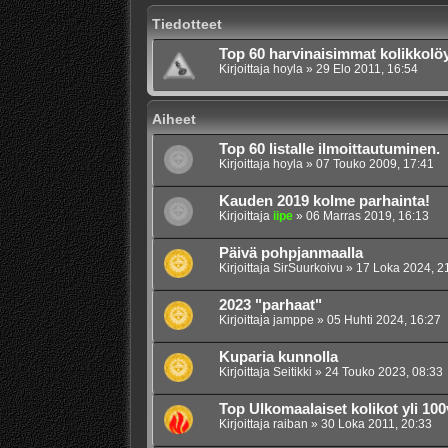
Tiedotteet
Top 60 harvinaisimmat kolikkolöyd
Kirjoittaja
hoyla
»
29 Elo 2011, 16:54
Aiheet
Top 60 listalle ilmoittautuminen.
Kirjoittaja
hoyla
»
07 Touko 2009, 17:41
Kauden 2019 kolme parhainta!
Kirjoittaja
iipe
»
06 Marras 2019, 16:13
Päivä pohpjanmaalla
Kirjoittaja
SirSuurkoivu
»
17 Loka 2024, 2
2023 "parhaat"
Kirjoittaja
jamppe
»
05 Huhti 2024, 16:27
Kuparia kunnolla
Kirjoittaja
Seitikki
»
24 Touko 2023, 08:33
Top Ulkomaalaiset kolikot yli 100
Kirjoittaja
raiban
»
30 Loka 2011, 20:33