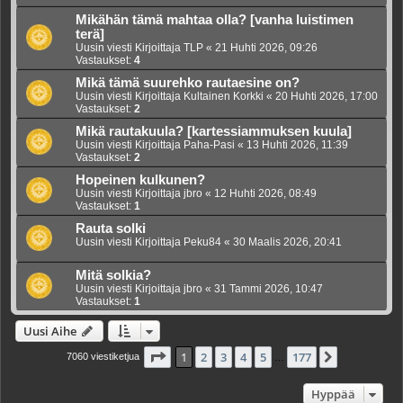
Mikähän tämä mahtaa olla? [vanha luistimen
terä]
Uusin viesti Kirjoittaja
TLP
«
21 Huhti 2026, 09:26
Vastaukset:
4
Mikä tämä suurehko rautaesine on?
Uusin viesti Kirjoittaja
Kultainen Korkki
«
20 Huhti 2026, 17:00
Vastaukset:
2
Mikä rautakuula? [kartessiammuksen kuula]
Uusin viesti Kirjoittaja
Paha-Pasi
«
13 Huhti 2026, 11:39
Vastaukset:
2
Hopeinen kulkunen?
Uusin viesti Kirjoittaja
jbro
«
12 Huhti 2026, 08:49
Vastaukset:
1
Rauta solki
Uusin viesti Kirjoittaja
Peku84
«
30 Maalis 2026, 20:41
Mitä solkia?
Uusin viesti Kirjoittaja
jbro
«
31 Tammi 2026, 10:47
Vastaukset:
1
Uusi Aihe
Sivu
1
/
177
1
2
3
4
5
177
Seuraava
7060 viestiketjua
…
Hyppää