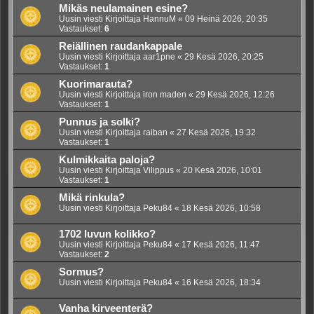
Mikäs neulamainen esine?
Uusin viesti Kirjoittaja
HannuM
«
09 Heinä 2026, 20:35
Vastaukset:
6
Reiällinen raudankappale
Uusin viesti Kirjoittaja
aar1pne
«
29 Kesä 2026, 20:25
Vastaukset:
1
Kuorimarauta?
Uusin viesti Kirjoittaja
iron maden
«
29 Kesä 2026, 12:26
Vastaukset:
1
Punnus ja solki?
Uusin viesti Kirjoittaja
raiban
«
27 Kesä 2026, 19:32
Vastaukset:
1
Kulmikkaita paloja?
Uusin viesti Kirjoittaja
Vilippus
«
20 Kesä 2026, 10:01
Vastaukset:
1
Mikä rinkula?
Uusin viesti Kirjoittaja
Peku84
«
18 Kesä 2026, 10:58
1702 luvun kolikko?
Uusin viesti Kirjoittaja
Peku84
«
17 Kesä 2026, 11:47
Vastaukset:
2
Sormus?
Uusin viesti Kirjoittaja
Peku84
«
16 Kesä 2026, 18:34
Vanha kirveenterä?