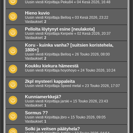
Uusin viesti Kirjoittaja
Peku84
«
04 Kesä 2026, 16:48
Hieno kuvio
Uusin viesti Kirjoittaja
Belloq
«
03 Kesä 2026, 23:22
Vastaukset:
2
Pellolta löytynyt esine [neulakota]
Uusin viesti Kirjoittaja
Kerpele
«
02 Kesä 2026, 20:37
Vastaukset:
2
Koru - kuinka vanha? [suitsien koristehela,
1800+]
Uusin viesti Kirjoittaja
Belloq
«
26 Touko 2026, 08:00
Vastaukset:
2
Koukku kiekura hämeestä
Uusin viesti Kirjoittaja
hoyohoyo
«
24 Touko 2026, 10:24
2kpl mysteeri kappaleita
Uusin viesti Kirjoittaja
Speed metal
«
23 Touko 2026, 17:07
Kunniamerkkejä?
Uusin viesti Kirjoittaja
jarski
«
15 Touko 2026, 23:43
Vastaukset:
1
Sormus ??
Uusin viesti Kirjoittaja
jbro
«
15 Touko 2026, 09:05
Vastaukset:
1
Solki ja veitsen päätyhela?