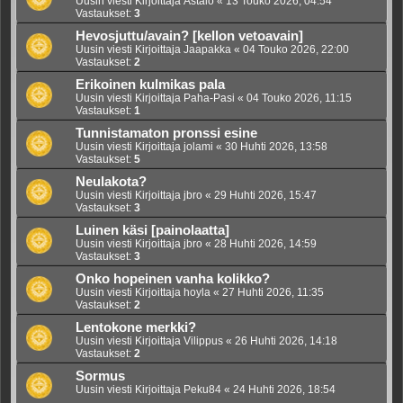
Uusin viesti Kirjoittaja
Astalo
«
13 Touko 2026, 04:54
Vastaukset:
3
Hevosjuttu/avain? [kellon vetoavain]
Uusin viesti Kirjoittaja
Jaapakka
«
04 Touko 2026, 22:00
Vastaukset:
2
Erikoinen kulmikas pala
Uusin viesti Kirjoittaja
Paha-Pasi
«
04 Touko 2026, 11:15
Vastaukset:
1
Tunnistamaton pronssi esine
Uusin viesti Kirjoittaja
jolami
«
30 Huhti 2026, 13:58
Vastaukset:
5
Neulakota?
Uusin viesti Kirjoittaja
jbro
«
29 Huhti 2026, 15:47
Vastaukset:
3
Luinen käsi [painolaatta]
Uusin viesti Kirjoittaja
jbro
«
28 Huhti 2026, 14:59
Vastaukset:
3
Onko hopeinen vanha kolikko?
Uusin viesti Kirjoittaja
hoyla
«
27 Huhti 2026, 11:35
Vastaukset:
2
Lentokone merkki?
Uusin viesti Kirjoittaja
Vilippus
«
26 Huhti 2026, 14:18
Vastaukset:
2
Sormus
Uusin viesti Kirjoittaja
Peku84
«
24 Huhti 2026, 18:54