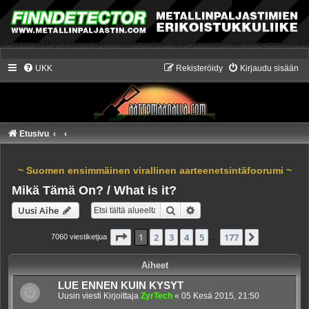
UKK
Rekisteröidy
Kirjaudu sisään
Etusivu
~ Suomen ensimmäinen virallinen aarteenetsintäfoorumi ~
Mikä Tämä On? / What is it?
Etsi
Tarkennettu haku
Uusi Aihe
Sivu
1
/
177
1
2
3
4
5
177
Seuraava
7060 viestiketjua
…
Aiheet
LUE ENNEN KUIN KYSYT
Uusin viesti Kirjoittaja
ZyrTech
«
05 Kesä 2015, 21:50