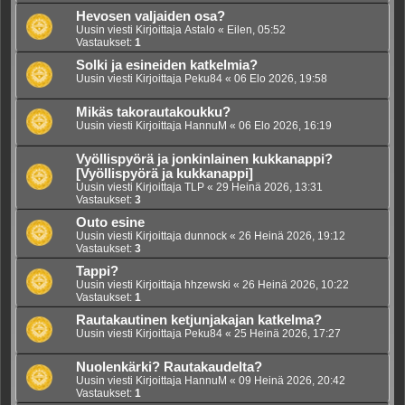
Hevosen valjaiden osa?
Uusin viesti Kirjoittaja
Astalo
«
Eilen, 05:52
Vastaukset:
1
Solki ja esineiden katkelmia?
Uusin viesti Kirjoittaja
Peku84
«
06 Elo 2026, 19:58
Mikäs takorautakoukku?
Uusin viesti Kirjoittaja
HannuM
«
06 Elo 2026, 16:19
Vyöllispyörä ja jonkinlainen kukkanappi?
[Vyöllispyörä ja kukkanappi]
Uusin viesti Kirjoittaja
TLP
«
29 Heinä 2026, 13:31
Vastaukset:
3
Outo esine
Uusin viesti Kirjoittaja
dunnock
«
26 Heinä 2026, 19:12
Vastaukset:
3
Tappi?
Uusin viesti Kirjoittaja
hhzewski
«
26 Heinä 2026, 10:22
Vastaukset:
1
Rautakautinen ketjunjakajan katkelma?
Uusin viesti Kirjoittaja
Peku84
«
25 Heinä 2026, 17:27
Nuolenkärki? Rautakaudelta?
Uusin viesti Kirjoittaja
HannuM
«
09 Heinä 2026, 20:42
Vastaukset:
1