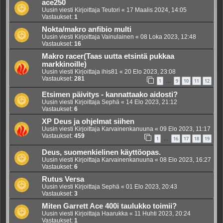
ace250
Uusin viesti Kirjoittaja
Teutori
«
17 Maalis 2024, 14:05
Vastaukset:
1
Nokta/makro anfibio multi
Uusin viesti Kirjoittaja
Vainulainen
«
08 Loka 2023, 12:48
Vastaukset:
16
Makro racer(Taas uutta etsintä pukkaa
markkinoille)
Uusin viesti Kirjoittaja
ihis81
«
20 Elo 2023, 23:08
Vastaukset:
281
1
9
10
11
12
…
Etsimen päivitys - kannattaako aidosti?
Uusin viesti Kirjoittaja
Sephä
«
14 Elo 2023, 21:12
Vastaukset:
6
XP Deus ja ohjelmat siihen
Uusin viesti Kirjoittaja
Karvainenkanuuna
«
09 Elo 2023, 11:17
Vastaukset:
459
1
16
17
18
19
…
Deus, suomenkielinen käyttöopas.
Uusin viesti Kirjoittaja
Karvainenkanuuna
«
08 Elo 2023, 16:27
Vastaukset:
6
Rutus Versa
Uusin viesti Kirjoittaja
Sephä
«
01 Elo 2023, 20:43
Vastaukset:
3
Miten Garrett Ace 400i taulukko toimii?
Uusin viesti Kirjoittaja
Haarukka
«
11 Huhti 2023, 20:24
Vastaukset:
1