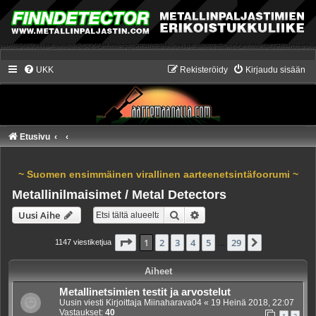
UKK
Rekisteröidy
Kirjaudu sisään
Etusivu
~ Suomen ensimmäinen virallinen aarteenetsintäfoorumi ~
Metallinilmaisimet / Metal Detectors
Etsi
Tarkennettu haku
Uusi Aihe
Sivu
1
/
29
1
2
3
4
5
29
Seuraava
1147 viestiketjua
…
Aiheet
Metallinetsimien testit ja arvostelut
Uusin viesti Kirjoittaja
Miinaharava04
«
19 Heinä 2018, 22:07
Vastaukset:
40