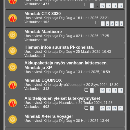
Uusin viesti Kirjoittaja
TCH
«
25 Huhti 2025, 18:35
Vastaukset:
473
1
16
17
18
19
…
Minelab CTX 3030
Uusin viesti Kirjoittaja
Dig Dug
«
18 Huhti 2025, 23:21
Vastaukset:
102
1
2
3
4
5
Minelab Manticore
Uusin viesti Kirjoittaja
Dig Dug
«
02 Huhti 2025, 17:25
Vastaukset:
16
Hieman infoa suurista PI-koneista.
Uusin viesti Kirjoittaja
Dig Dug
«
25 Maalis 2025, 16:43
Vastaukset:
1
Akkupaketteja myös vanhaan laitteeseen.
Minelab ja XP.
Uusin viesti Kirjoittaja
Dig Dug
«
13 Helmi 2025, 18:59
Minelab EQUINOX
Uusin viesti Kirjoittaja
JyrpäJooseppi
«
20 Syys 2024, 18:30
Vastaukset:
312
1
10
11
12
13
…
Aloittelijoiden yleiset laitekysymykset
Uusin viesti Kirjoittaja
Haarukka
«
29 Touko 2024, 21:58
Vastaukset:
602
1
22
23
24
25
…
Minelab X-terra Voyager
Uusin viesti Kirjoittaja
Dig Dug
«
30 Huhti 2024, 13:44