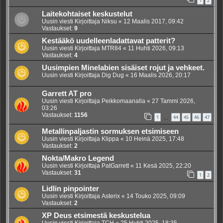
1
2
Laitekohtaiset keskustelut
Uusin viesti Kirjoittaja
Niksu
«
12 Maalis 2017, 09:42
Vastaukset:
9
Kestääkö uudelleenladattavat patterit?
Uusin viesti Kirjoittaja
MTR84
«
11 Huhti 2026, 09:13
Vastaukset:
4
Uusimpien Minelabien sisäiset rojut ja vehkeet.
Uusin viesti Kirjoittaja
Dig Dug
«
16 Maalis 2026, 20:17
Garrett AT pro
Uusin viesti Kirjoittaja
Peikkomaanalla
«
27 Tammi 2026,
03:26
Vastaukset:
1156
1
44
45
46
47
…
Metallinpaljastin sormuksen etsimiseen
Uusin viesti Kirjoittaja
Klippa
«
10 Heinä 2025, 17:48
Vastaukset:
2
Nokta/Makro Legend
Uusin viesti Kirjoittaja
PatGarrett
«
11 Kesä 2025, 22:20
Vastaukset:
31
1
2
Lidlin pinpointer
Uusin viesti Kirjoittaja
Asterix
«
14 Touko 2025, 09:09
Vastaukset:
2
XP Deus etsimestä keskustelua