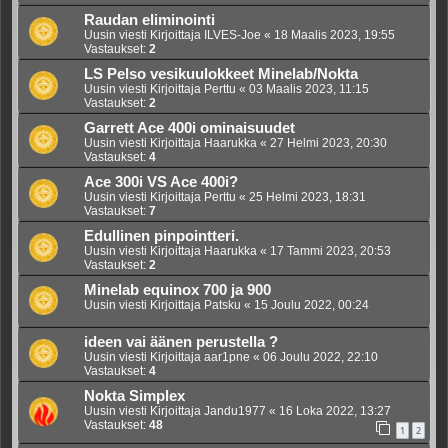
Raudan eliminointi
Uusin viesti Kirjoittaja
ILVES-Joe
«
18 Maalis 2023, 19:55
Vastaukset:
2
LS Pelso vesikuulokkeet Minelab/Nokta
Uusin viesti Kirjoittaja
Perttu
«
03 Maalis 2023, 11:15
Vastaukset:
2
Garrett Ace 400i ominaisuudet
Uusin viesti Kirjoittaja
Haarukka
«
27 Helmi 2023, 20:30
Vastaukset:
4
Ace 300i VS Ace 400i?
Uusin viesti Kirjoittaja
Perttu
«
25 Helmi 2023, 18:31
Vastaukset:
7
Edullinen pinpointteri.
Uusin viesti Kirjoittaja
Haarukka
«
17 Tammi 2023, 20:53
Vastaukset:
2
Minelab equinox 700 ja 900
Uusin viesti Kirjoittaja
Patsku
«
15 Joulu 2022, 00:24
ideen vai äänen perustella ?
Uusin viesti Kirjoittaja
aar1pne
«
06 Joulu 2022, 22:10
Vastaukset:
4
Nokta Simplex
Uusin viesti Kirjoittaja
Jandu1977
«
16 Loka 2022, 13:27
Vastaukset:
48
1
2