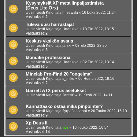
Kysymyksiä XP metallinpaljastimista
(Deus,Lite,Orx)
Uusin viesti Kirjoittaja
hhzewski
«
16 Loka 2022, 11:24
Vastaukset:
2
Tuleva uusi harrastaja!
Uusin viesti Kirjoittaja
Haarukka
«
18 Elo 2022, 18:15
Vastaukset:
2
Keskus yksikön avaus
Uusin viesti Kirjoittaja
jarski
«
03 Elo 2022, 23:20
Vastaukset:
3
klondike professional
Uusin viesti Kirjoittaja
Haarukka
«
02 Elo 2022, 13:14
Vastaukset:
5
Minelab Pro-Find 20 "ongelma"
Uusin viesti Kirjoittaja
s_mike
«
06 Heinä 2022, 19:16
Vastaukset:
2
Garrett ATX perus asetukset
Uusin viesti Kirjoittaja
Jarssi8
«
19 Kesä 2022, 14:11
Kannattaako ostaa mikä pinpointer?
Uusin viesti Kirjoittaja
JyrpäJooseppi
«
26 Touko 2022, 16:10
Vastaukset:
9
Xp Deus II
Uusin viesti Kirjoittaja
iipe
«
16 Touko 2022, 16:54
Vastaukset:
14