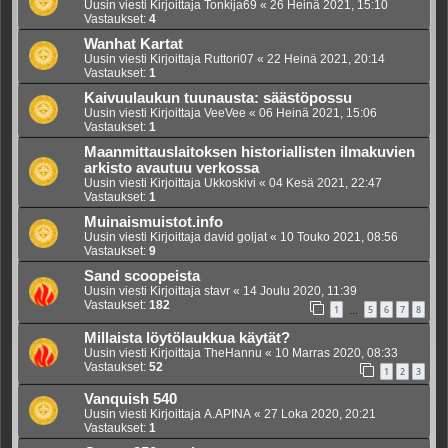
Uusin viesti Kirjoittaja
Tonkija69
«
26 Heinä 2021, 15:10
Vastaukset:
4
Wanhat Kartat
Uusin viesti Kirjoittaja
Ruttori07
«
22 Heinä 2021, 20:14
Vastaukset:
1
Kaivuulaukun tuunausta: säästöpossu
Uusin viesti Kirjoittaja
VeeVee
«
06 Heinä 2021, 15:06
Vastaukset:
1
Maanmittauslaitoksen historiallisten ilmakuvien
arkisto avautuu verkossa
Uusin viesti Kirjoittaja
Ukkoskivi
«
04 Kesä 2021, 22:47
Vastaukset:
1
Muinaismuistot.info
Uusin viesti Kirjoittaja
david goljat
«
10 Touko 2021, 08:56
Vastaukset:
9
Sand scoopeista
Uusin viesti Kirjoittaja
stavr
«
14 Joulu 2020, 11:39
Vastaukset:
182
1
5
6
7
8
…
Millaista löytölaukkua käytät?
Uusin viesti Kirjoittaja
TheHannu
«
10 Marras 2020, 08:33
Vastaukset:
52
1
2
3
Vanquish 540
Uusin viesti Kirjoittaja
A.APINA
«
27 Loka 2020, 20:21
Vastaukset:
1