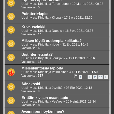
Equinox apua Turkuun
Uusin viesti Kirjoittaja
Turun jeppe
«
10 Marras 2021, 09:28
Vastaukset:
5
Pointteri+lapio
Uusin viesti Kirjoittaja
Klippa
«
17 Syys 2021, 22:10
Kuvausvinkki
Uusin viesti Kirjoittaja
Nappis
«
16 Syys 2021, 08:37
Vastaukset:
14
Miksen löydä uudempia kolikoita?
Uusin viesti Kirjoittaja
riude
«
31 Elo 2021, 16:47
Vastaukset:
6
Uistinten etsintä?
Uusin viesti Kirjoittaja
Tonkija69
«
19 Elo 2021, 15:56
Vastaukset:
16
Mielenkiintoisia lapioita
Uusin viesti Kirjoittaja
Vainulainen
«
13 Elo 2021, 11:50
Vastaukset:
317
1
10
11
12
13
…
Äänekoski
Uusin viesti Kirjoittaja
Juzzi82
«
08 Elo 2021, 12:13
Vastaukset:
4
Erittäin kivisen maan lapio
Uusin viesti Kirjoittaja
VeeVee
«
26 Heinä 2021, 19:34
Vastaukset:
8
Avainnipun löytäminen?