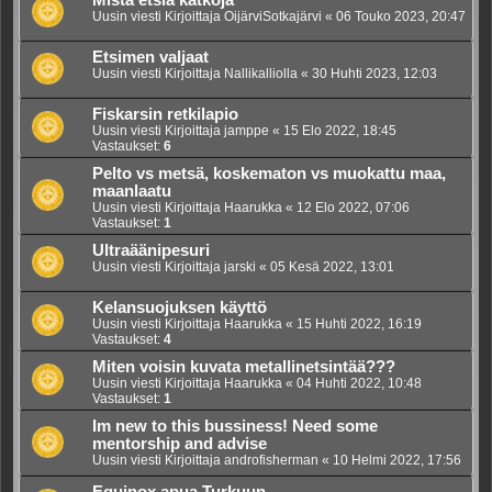
Mistä etsiä kätköjä
Uusin viesti Kirjoittaja
OijärviSotkajärvi
«
06 Touko 2023, 20:47
Etsimen valjaat
Uusin viesti Kirjoittaja
Nallikalliolla
«
30 Huhti 2023, 12:03
Fiskarsin retkilapio
Uusin viesti Kirjoittaja
jamppe
«
15 Elo 2022, 18:45
Vastaukset:
6
Pelto vs metsä, koskematon vs muokattu maa,
maanlaatu
Uusin viesti Kirjoittaja
Haarukka
«
12 Elo 2022, 07:06
Vastaukset:
1
Ultraäänipesuri
Uusin viesti Kirjoittaja
jarski
«
05 Kesä 2022, 13:01
Kelansuojuksen käyttö
Uusin viesti Kirjoittaja
Haarukka
«
15 Huhti 2022, 16:19
Vastaukset:
4
Miten voisin kuvata metallinetsintää???
Uusin viesti Kirjoittaja
Haarukka
«
04 Huhti 2022, 10:48
Vastaukset:
1
Im new to this bussiness! Need some
mentorship and advise
Uusin viesti Kirjoittaja
androfisherman
«
10 Helmi 2022, 17:56