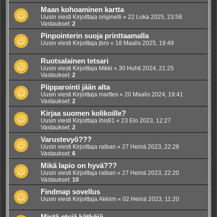
Maan kohoaminen kartta
Uusin viesti Kirjoittaja
originelli
«
22 Loka 2025, 23:58
Vastaukset:
2
Pinpointerin suoja printtaamalla
Uusin viesti Kirjoittaja
jbro
«
18 Maalis 2025, 19:49
Ruotsalainen tetsari
Uusin viesti Kirjoittaja
Mikki
«
30 Huhti 2024, 21:25
Vastaukset:
2
Piipparointi jään alta
Uusin viesti Kirjoittaja
marttes
«
20 Maalis 2024, 19:41
Vastaukset:
2
Kirjaa suomen kolikoille?
Uusin viesti Kirjoittaja
ihis81
«
23 Elo 2023, 12:27
Vastaukset:
2
Varustevyö???
Uusin viesti Kirjoittaja
raiban
«
27 Heinä 2023, 22:28
Vastaukset:
6
Mikä lapio on hyvä???
Uusin viesti Kirjoittaja
raiban
«
27 Heinä 2023, 22:20
Vastaukset:
10
Findmap sovellus
Uusin viesti Kirjoittaja
Akkiim
«
02 Heinä 2023, 11:20