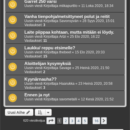
Garret 250 varsi
Uusin viesti Kirjoittaja
miikapurtilo
«
11 Loka 2020, 18:34
Vanha tienpohja/metsittyneet polut ja reitit
Uusin viesti Kirjoittaja
Savonsyvän
«
28 Syys 2020, 15:01
Vastaukset:
3
Laite piippaa kohtaan, mutta mitään ei löydy.
Uusin viesti Kirjoittaja
Artzi
«
25 Elo 2020, 16:22
Vastaukset:
11
Laukku/ reppu etsimelle?
Uusin viesti Kirjoittaja
thebeet
«
15 Elo 2020, 20:33
Vastaukset:
15
Aloittelijan kysymyksiä
Uusin viesti Kirjoittaja
Savage
«
25 Heinä 2020, 21:50
Vastaukset:
2
Kyynärnauha??
Uusin viesti Kirjoittaja
Haarukka
«
23 Heinä 2020, 20:58
Vastaukset:
3
Ennen ja nyt
Uusin viesti Kirjoittaja
savometalli
«
12 Kesä 2020, 21:52
Uusi Aihe
Sivu
1
/
16
1
2
3
4
5
16
Seuraava
620 viestiketjua
…