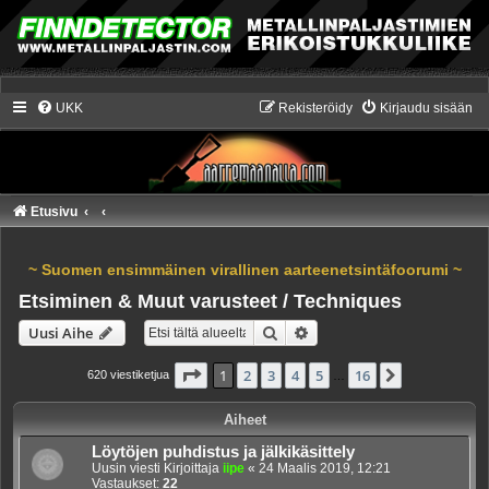
UKK
Rekisteröidy
Kirjaudu sisään
Etusivu
~ Suomen ensimmäinen virallinen aarteenetsintäfoorumi ~
Etsiminen & Muut varusteet / Techniques
Etsi
Tarkennettu haku
Uusi Aihe
Sivu
1
/
16
1
2
3
4
5
16
Seuraava
620 viestiketjua
…
Aiheet
Löytöjen puhdistus ja jälkikäsittely
Uusin viesti Kirjoittaja
iipe
«
24 Maalis 2019, 12:21
Vastaukset:
22