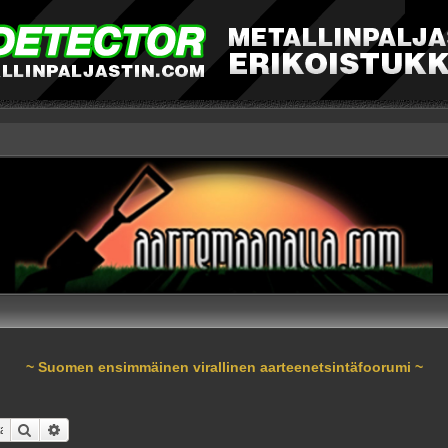
~ Suomen ensimmäinen virallinen aarteenetsintäfoorumi ~
Etsi
Tarkennettu haku