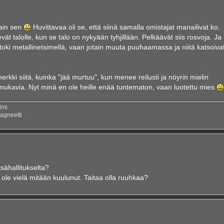
sain sen
Huvittavaa oli se, että siinä samalla omistajat manailivat ko.
kevät talolle, kun se talo on nykyään tyhjillään. Pelkäävät siis rosvoja. Ja
i toki metallinetsimellä, vaan jotain muuta puuhaamassa ja niitä katsoiva
rkki siitä, kuinka "jää murtuu", kun menee reilusti ja nöyrin mielin
mukavia. Nyt minä en ole heille enää tuntematon, vaan luotettu mies
ins
agneetti
sähallitukselta?
ä ole vielä mitään kuulunut. Taitaa olla ruuhkaa?