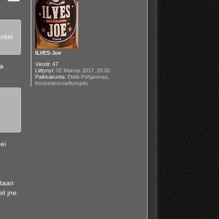
enkin
ILVES-Joe
Viestit:
47
ja
Liittynyt:
02 Marras 2017, 20:00
Paikkakunta:
Etelä-Pohjanmaa,
Koskenkorva/Ilvesjoki
ei
etaan
it jne.