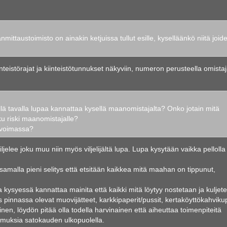
ttaustoimisto on ainakin ketjuissa tullut esille, kyselläänkö niitä joid
nteistörajat ja kiinteistötunnukset näkyviin, numeron perusteella omista
llä tavalla lupaa kannattaa kysellä maanomistajalta? Onko jotain mitä
ku riski maanomistajalle?
 voimassa?
jelee joku muu niin myös viljelijältä lupa. Lupa kysytään vaikka pellolla 
samalla pieni selitys että etsitään kaikkea mitä maahan on tippunut,
 kysyessä kannattaa mainita että kaikki mitä löytyy nostetaan ja kuljet
 myös pinnassa olevat muovijätteet, karkkipaperit/pussit, kertaköyttökahvikup
en, löydön pitää olla todella harvinainen että aiheuttaa toimenpiteitä
tkimuksia satokauden ulkopuolella.