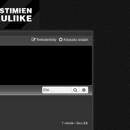
Rekisteröidy
Kirjaudu sisään
Etsi
Tarkennettu haku
7 viestiä • Sivu
1
/
1