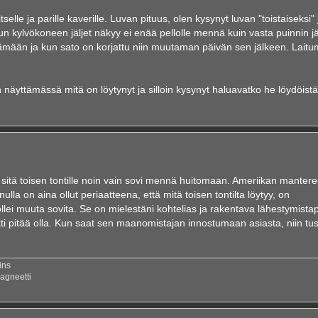
elle ja parille kaverille. Luvan pituus, olen kysynyt luvan "toistaiseksi" 
 kylvökoneen jäljet näkyy ei enää pellolle mennä kuin vasta puinnin j
ämään ja kun sato on korjattu niin muutaman päivän sen jälkeen. Laitumi
äyttämässä mitä on löytynyt ja silloin kysynyt haluavatko he löydöistä 
 sitä toisen tontille noin vain sovi mennä huitomaan. Ameriikan mantere
ulla on aina ollut periaatteena, että mitä toisen tontilta löytyy, on
llei muuta sovita. Se on mielestäni kohtelias ja rakentava lähestymista
ti pitää olla. Kun saat sen maanomistajan innostumaan asiasta, niin tu
ins
agneetti