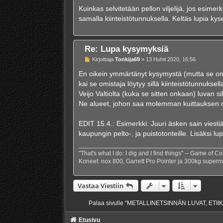
i
e
Kuinkas selvitetään pellon viljelijä, jos esimer
s
samalla kiinteistötunnuksella. Keltäs lupia ky
t
i
Re: Lupa kysymyksiä
V
Kirjoittaja
Tonkija69
»
13 Huhti 2020, 16:56
i
e
En oikein ymmärtänyt kysymystä (mutta se 
s
kai se omistaja löytyy sillä kiinteistötunnuksel
t
i
Veijo Valtiolta (kuka se sitten onkaan) luvan sil
Ne alueet, johon saa molemman kuittauksen ova
EDIT 15.4.: Esimerkki: Juuri äsken sain viest
kaupungin pelto-, ja puistotonteille. Lisäksi lu
"That's what I do: I dig and I find things" -- Game of Co
Koneet: nox 800, Garrett Pro Pointer ja 300kg superm
Vastaa Viestiin
Palaa sivulle “METALLINETSINNÄN LUVAT, ETI
Etusivu