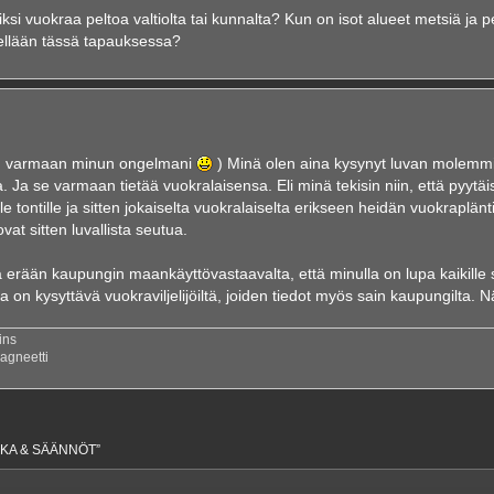
kiksi vuokraa peltoa valtiolta tai kunnalta? Kun on isot alueet metsiä ja p
sellään tässä tapauksessa?
on varmaan minun ongelmani
) Minä olen aina kysynyt luvan molemmil
la. Ja se varmaan tietää vuokralaisensa. Eli minä tekisin niin, että pyytäi
le tontille ja sitten jokaiselta vuokralaiselta erikseen heidän vuokraplänti
t sitten luvallista seutua.
iä erään kaupungin maankäyttövastaavalta, että minulla on lupa kaikille
pa on kysyttävä vuokraviljelijöiltä, joiden tiedot myös sain kaupungilta. 
ins
agneetti
IKKA & SÄÄNNÖT”