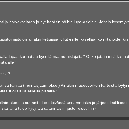
ti ja harvakseltaan ja nyt heräsin näihin lupa-asioihin. Joitain kysymyk
toimisto on ainakin ketjuissa tullut esille, kyselläänkö niitä joidenkin
avalla lupaa kannattaa kysellä maanomistajalta? Onko jotain mitä kanna
istajalle?
massa?
päänsä kaivaa (muinaisjäännökset) Ainakin museoverkon kartoista löytyi 
tää tuollaisilla alueilla/pisteillä?
ltain alueelta suunnittelee etsivänsä useamminkin ja järjestelmällisesti,
sitä aina tulee kysyttyä satunnaisiin pisto reissuihin?