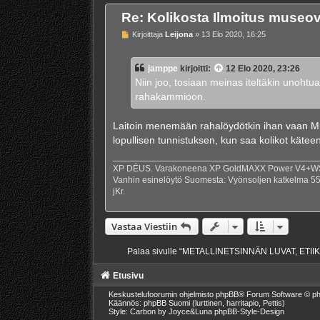
Re: Kolikosta Ilmoitus museov
V
Kirjoittaja
Leijona
»
13 Elo 2020, 16:25
i
e
s
jamppe
kirjoitti:
12 Elo 2020, 23:26
t
i
Niin joo, tosiaan meinas iteltäkin unohtua
rahakammioon.
Laitoin menemään rahalöydötkin ihan vaan Mus
lopullisen tunnistuksen, kun saa kolikot kätee
XP DĒUS. Varakoneena XP GoldMAXX Power V4+WS1+
Vanhin esinelöytö Suomesta: Vyönsoljen katkelma 550-
jKr.
Vastaa Viestiin
Palaa sivulle “METALLINETSINNÄN LUVAT, ETI
Etusivu
Keskustelufoorumin ohjelmisto
phpBB
® Forum Software © ph
Käännös: phpBB Suomi (lurttinen, harritapio, Pettis)
Style: Carbon by Joyce&Luna
phpBB-Style-Design