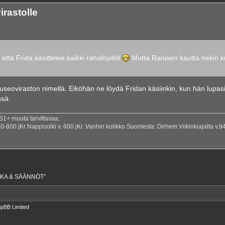
irastolle
 että Frida käsittelee kaikki rahalöydöt
Mutta Ranisen kautta nekin k
eoviraston nimellä. Eiköhän ne löydä Fridan käsiinkin, kun hän lupas
nsä.
 muuta tarvittavaa.
800 jKr Nappisolki v. 600 jKr. Vanhin kolikko Suomesta: Dirhem Viikinkiajalta v.
IKKA & SÄÄNNÖT”
pBB Limited