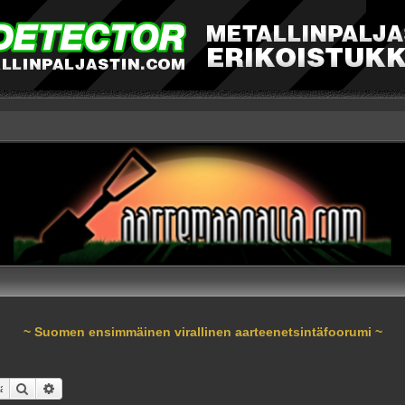
~ Suomen ensimmäinen virallinen aarteenetsintäfoorumi ~
Etsi
Tarkennettu haku