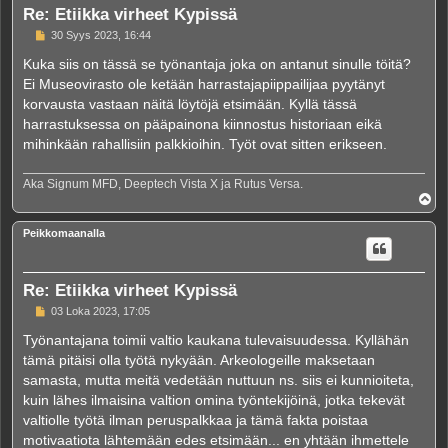
Re: Etiikka virheet Kypissä
V
30 Syys 2023, 16:44
i
e
Kuka siis on tässä se työnantaja joka on antanut sinulle töitä?
s
Ei Museovirasto ole ketään harrastajapiippailijaa pyytänyt
t
i
korvausta vastaan näitä löytöjä etsimään. Kyllä tässä
harrastuksessa on pääpainona kiinnostus historiaan eikä
mihinkään rahallisiin palkkioihin. Työt ovat sitten erikseen.
Aka Signum MFD, Deeptech Vista X ja Rutus Versa.
Y
l
ö
Peikkomaanalla
s
Re: Etiikka virheet Kypissä
V
03 Loka 2023, 17:05
i
e
Työnantajana toimii valtio kaukana tulevaisuudessa. Kyllähän
s
tämä pitäisi olla työtä nykyään. Arkeologeille maksetaan
t
i
samasta, mutta meitä vedetään nuttuun ns. siis ei kunnioiteta,
kuin lähes ilmaisina valtion omina työntekijöinä, jotka tekevät
valtiolle työtä ilman peruspalkkaa ja tämä fakta poistaa
motivaatiota lähtemään edes etsimään... en yhtään ihmettele