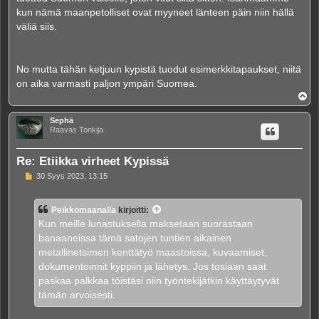
kun nämä maanpetolliset ovat myyneet länteen päin niin hällä
väliä siis.
No mutta tähän ketjuun kypistä tuodut esimerkkitapaukset, niitä
on aika varmasti paljon ympäri Suomea.
Y
l
ö
Sephä
s
Raavas Tonkija
Re: Etiikka virheet Kypissä
V
30 Syys 2023, 13:15
i
e
s
Peikkomaanalla
kirjoitti:
t
i
Kun meille lunastuksella maksetaan suorastaan
banaaneissa tämä satojen tuntien aikainen
metallinetsimen kenttätyö maastoissa, kuvaamiset,
dokumentoinnit kyppiin ja lähetys. Jos tosiaan saat
paskaa palkkaa töistäsi niin työntekijätkin käyttäytyvät
tämän arvoisesti.