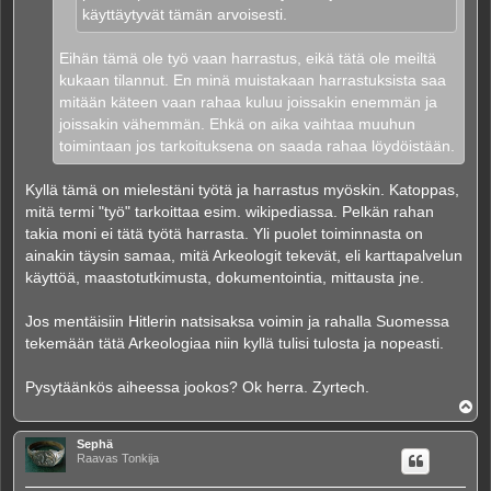
käyttäytyvät tämän arvoisesti.
Eihän tämä ole työ vaan harrastus, eikä tätä ole meiltä
kukaan tilannut. En minä muistakaan harrastuksista saa
mitään käteen vaan rahaa kuluu joissakin enemmän ja
joissakin vähemmän. Ehkä on aika vaihtaa muuhun
toimintaan jos tarkoituksena on saada rahaa löydöistään.
Kyllä tämä on mielestäni työtä ja harrastus myöskin. Katoppas,
mitä termi "työ" tarkoittaa esim. wikipediassa. Pelkän rahan
takia moni ei tätä työtä harrasta. Yli puolet toiminnasta on
ainakin täysin samaa, mitä Arkeologit tekevät, eli karttapalvelun
käyttöä, maastotutkimusta, dokumentointia, mittausta jne.
Jos mentäisiin Hitlerin natsisaksa voimin ja rahalla Suomessa
tekemään tätä Arkeologiaa niin kyllä tulisi tulosta ja nopeasti.
Pysytäänkös aiheessa jookos? Ok herra. Zyrtech.
Y
l
ö
Sephä
s
Raavas Tonkija