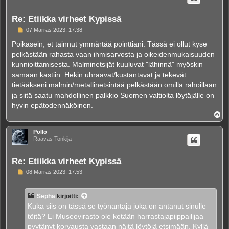
Re: Etiikka virheet Kypissä
V
07 Marras 2023, 17:38
i
e
Poikasein, et tainnut ymmärtää pointtiani. Tässä ei ollut kyse
s
pelkästään rahasta vaan ihmisarvosta ja oikeidenmukaisuuden
t
i
kunnioittamisesta. Malminetsijät kuuluvat "lähinnä" myöskin
samaan kastiin. Hekin uhraavat/kustantavat ja tekevät
tietääkseni malmin/metallinetsintää pelkästään omilla rahoillaan
ja siitä saatu mahdollinen palkkio Suomen valtiolta löytäjälle on
hyvin epätodennäköinen.
Y
l
ö
Pollo
s
Raavas Tonkija
Re: Etiikka virheet Kypissä
V
08 Marras 2023, 17:53
i
e
s
Sephä
kirjoitti:
t
i
Kuka siis on tässä se työnantaja joka on antanut sinulle
töitä? Ei Museovirasto ole ketään harrastajapiippailijaa
pyytänyt korvausta vastaan näitä löytöjä etsimään. Kyllä