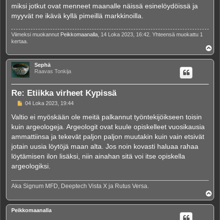
miksi jotkut ovat menneet maanalle näissä esinelöydöissä ja
myyvät ne ikävä kyllä pimeillä markkinoilla.
Viimeksi muokannut
Peikkomaanalla
, 14 Loka 2023, 16:42. Yhteensä muokattu 1
kertaa.
Y
l
ö
Sephä
s
Raavas Tonkija
Re: Etiikka virheet Kypissä
V
04 Loka 2023, 19:44
i
e
Valtio ei myöskään ole meitä palkannut työntekijöikseen toisin
s
kuin argeologeja. Argeologit ovat kuule opiskelleet vuosikausia
t
i
ammattiinsa ja tekevät paljon paljon muutakin kuin vain etsivät
jotain uusia löytöjä maan alta. Jos noin kovasti haluaa rahaa
löytämisen ilon lisäksi, niin ainahan sitä voi itse opiskella
argeologiksi.
Aka Signum MFD, Deeptech Vista X ja Rutus Versa.
Y
l
ö
Peikkomaanalla
s