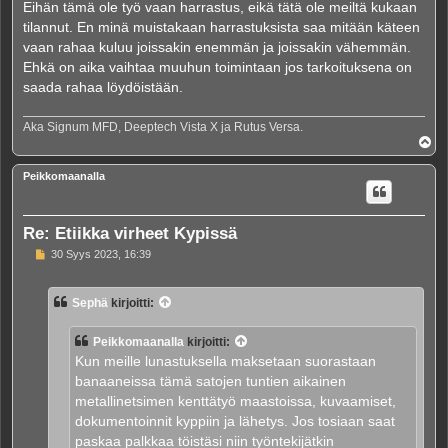
Eihän tämä ole työ vaan harrastus, eikä tätä ole meiltä kukaan
tilannut. En minä muistakaan harrastuksista saa mitään käteen
vaan rahaa kuluu joissakin enemmän ja joissakin vähemmän.
Ehkä on aika vaihtaa muuhun toimintaan jos tarkoituksena on
saada rahaa löydöistään.
Aka Signum MFD, Deeptech Vista X ja Rutus Versa.
Y
l
ö
Peikkomaanalla
s
Re: Etiikka virheet Kypissä
V
30 Syys 2023, 16:39
i
e
s
Sephä
kirjoitti:
t
i
Peikkomaanalla
kirjoitti:
Kun meille lunastuksella maksetaan suorastaan
banaaneissa tämä satojen tuntien aikainen
metallinetsimen kenttätyö maastoissa, kuvaamiset,
dokumentoinnit kyppiin ja lähetys. Jos tosiaan saat
paskaa palkkaa töistäsi niin työntekijätkin