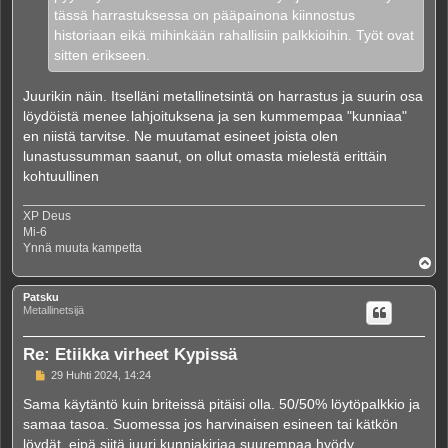
tässä harrastuksessa on pääpainona kiinnostus
historiaan eikä mihinkään rahallisiin palkkioihin. Työt ovat
sitten erikseen.
Juurikin näin. Itselläni metallinetsintä on harrastus ja suurin osa
löydöistä menee lahjoituksena ja sen kummempaa "kunniaa"
en niistä tarvitse. Ne muutamat esineet joista olen
lunastussumman saanut, on ollut omasta mielestä erittäin
kohtuullinen
XP Deus
Mi-6
Ynnä muuta kampetta
Y
l
ö
Patsku
s
Metallinetsijä
Re: Etiikka virheet Kypissä
V
29 Huhti 2024, 14:24
i
e
Sama käytäntö kuin briteissä pitäisi olla. 50/50% löytöpalkkio ja
s
samaa tasoa. Suomessa jos harvinaisen esineen tai kätkön
t
i
löydät, eipä siitä juuri kunniakirjaa suurempaa hyödy.