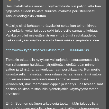
i
e
Uusi metallinetsijä innostuu löytökohdasta niin paljon, että hän
s
tyhjentää alueen kaikista suurista löydöistä perusteellisesti.
t
i
Taisi arkeologiakin vituttaa..
Pitäisi jo siinä kohtaan herätyskellot soida kun toinen kirves,
nuolenkärki, veitsi tai edes solki tulee esille samasta kohtaa.
Paikka on ollut mielestäni järven ympäröimä rautakaudella,
vaikka nykyään näyttää soiselta tämä mäkeä ympäröivä alue.
https://www.kyppi.fi/palveluikkuna/mjre ... 1000040738
Tämäkin taitaa olla nykyisen valtionjohdon seuraamusta siitä
kun rahaamme huiskitaan järjettömästi eteläänpäin minne
sattuu ja EI riitä rahaa kouluttamaan porukkaa jne. Kun meille
lunastuksella maksetaan suorastaan banaaneissa tämä satojen
tuntien aikainen metallinetsimen kenttätyö maastoissa,
kuvaamiset, dokumentoinnit kyppiin ja lähetys. Jos tosiaan saat
paskaa palkkaa töistäsi niin työntekijätkin käyttäytyvät tämän
arvoisesti.
Eihän Suomen sisäinen arkeologia tuota mitään taloudellista
tuottoa Suomen valtiolle, joten vitut siitä sitten. Isänmaamme