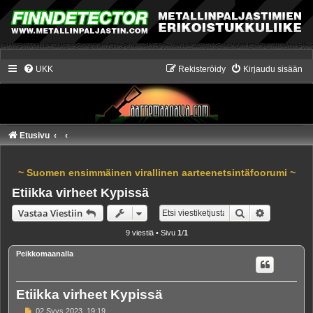
UKK
Rekisteröidy
Kirjaudu sisään
Etusivu
~ Suomen ensimmäinen virallinen aarteenetsintäfoorumi ~
Etiikka virheet Kypissä
Etsi
Tarkennet
Vastaa Viestiin
9 viestiä • Sivu
1
/
1
Peikkomaanalla
Etiikka virheet Kypissä
V
02 Syys 2023, 19:19