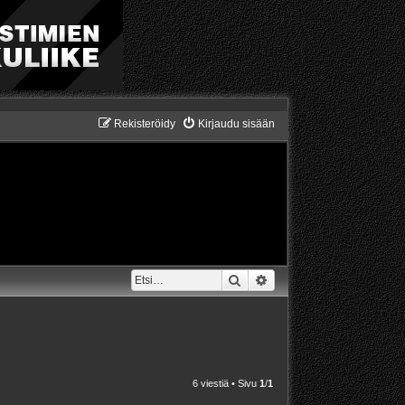
Rekisteröidy
Kirjaudu sisään
Etsi
Tarkennettu haku
6 viestiä • Sivu
1
/
1