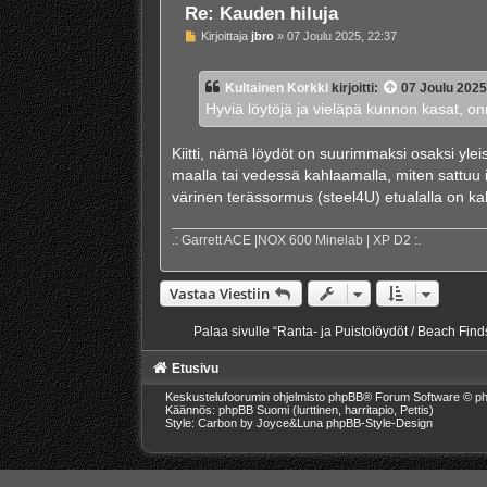
Re: Kauden hiluja
V
Kirjoittaja
jbro
»
07 Joulu 2025, 22:37
i
e
s
Kultainen Korkki
kirjoitti:
07 Joulu 2025
t
i
Hyviä löytöjä ja vieläpä kunnon kasat, on
Kiitti, nämä löydöt on suurimmaksi osaksi yleisi
maalla tai vedessä kahlaamalla, miten sattuu
värinen terässormus (steel4U) etualalla on ka
.: Garrett ACE |NOX 600 Minelab | XP D2 :.
Vastaa Viestiin
Palaa sivulle “Ranta- ja Puistolöydöt / Beach Fin
Etusivu
Keskustelufoorumin ohjelmisto
phpBB
® Forum Software © ph
Käännös: phpBB Suomi (lurttinen, harritapio, Pettis)
Style: Carbon by Joyce&Luna
phpBB-Style-Design