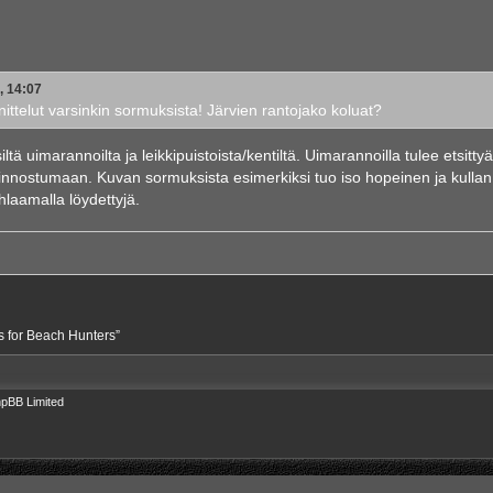
, 14:07
nittelut varsinkin sormuksista! Järvien rantojako koluat?
ltä uimarannoilta ja leikkipuistoista/kentiltä. Uimarannoilla tulee etsittyä
 innostumaan. Kuvan sormuksista esimerkiksi tuo iso hopeinen ja kullan
hlaamalla löydettyjä.
ds for Beach Hunters”
pBB Limited