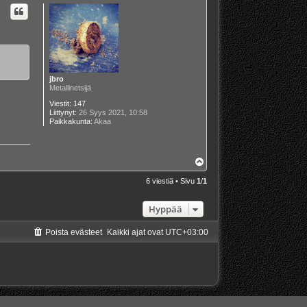
s
jbro
Metallinetsijä
Viestit:
147
Liittynyt:
26 Syys 2021, 10:58
Paikkakunta:
Akaa
Y
l
ö
6 viestiä • Sivu
1
/
1
s
Hyppää
Poista evästeet
Kaikki ajat ovat
UTC+03:00