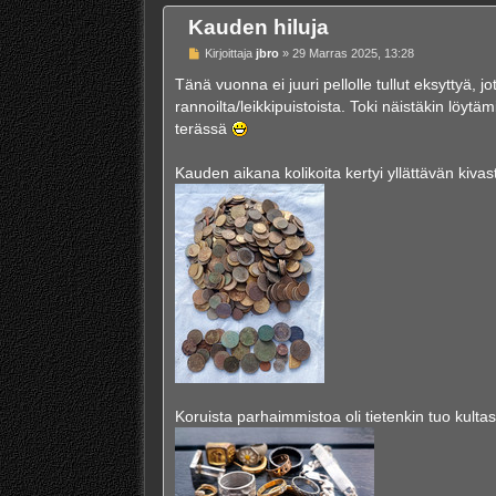
Kauden hiluja
V
Kirjoittaja
jbro
»
29 Marras 2025, 13:28
i
e
Tänä vuonna ei juuri pellolle tullut eksyttyä,
s
rannoilta/leikkipuistoista. Toki näistäkin löy
t
i
terässä
Kauden aikana kolikoita kertyi yllättävän kivas
Koruista parhaimmistoa oli tietenkin tuo kult