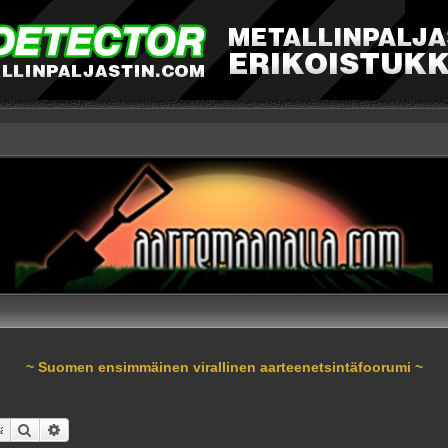
~ Suomen ensimmäinen virallinen aarteenetsintäfoorumi ~
Etsi
Tarkennettu haku