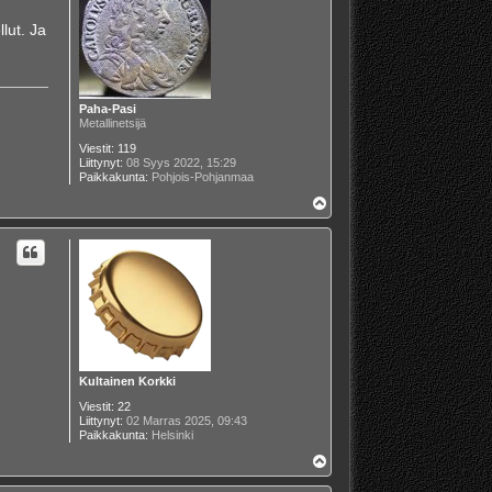
lut. Ja
Paha-Pasi
Metallinetsijä
Viestit:
119
Liittynyt:
08 Syys 2022, 15:29
Paikkakunta:
Pohjois-Pohjanmaa
Y
l
ö
s
Kultainen Korkki
Viestit:
22
Liittynyt:
02 Marras 2025, 09:43
Paikkakunta:
Helsinki
Y
l
ö