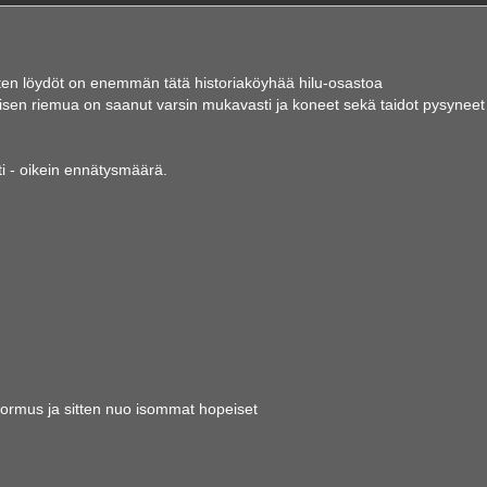
 joten löydöt on enemmän tätä historiaköyhää hilu-osastoa
tämisen riemua on saanut varsin mukavasti ja koneet sekä taidot pysyneet
ti - oikein ennätysmäärä.
asormus ja sitten nuo isommat hopeiset