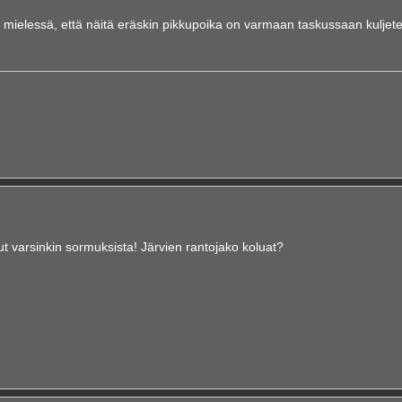
ut mielessä, että näitä eräskin pikkupoika on varmaan taskussaan kuljetel
lut varsinkin sormuksista! Järvien rantojako koluat?