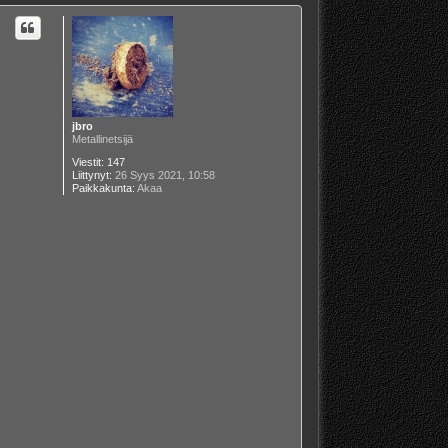
jbro
Metallinetsijä
Viestit:
147
Liittynyt:
26 Syys 2021, 10:58
Paikkakunta:
Akaa