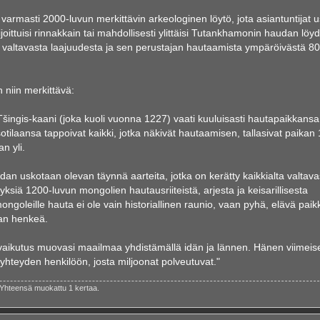
varmasti 2000-luvun merkittävin arkeologinen löytö, jota asiantuntijat u
joittuisi rinnakkain tai mahdollisesti ylittäisi Tutankhamonin haudan löy
valtavasta laajuudesta ja sen perustajan hautaamista ympäröivästä 8
 niin merkittävä:
šingis-kaani (joka kuoli vuonna 1227) vaati kuuluisasti hautapaikkansa
laansa tappoivat kaikki, jotka näkivät hautaamisen, tallasivat paikan
n yli.
n uskotaan olevan täynnä aarteita, jotka on kerätty kaikkialta valtava
siä 1200-luvun mongolien hautausriiteistä, arjesta ja keisarillisesta
mongoleille hauta ei ole vain historiallinen raunio, vaan pyhä, elävä paik
an henkeä.
 vaikutus muovasi maailmaa yhdistämällä idän ja lännen. Hänen viimeis
 yhteyden henkilöön, josta miljoonat polveutuvat."
 Yhteensä muokattu 1 kertaa.