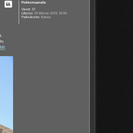
Peikkomaanalla
s
Viestit:
37
Liittynyt:
29 Marras 2019, 19:56
Paikkakunta:
Kainuu
ä.
On
48/
.