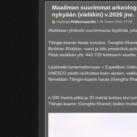
Maailman suurimmat arkeologi
nykyään (vieläkin) v.2026 jne.
V
Kirjoittaja
Peikkomaanalla
»
30 Tammi 2026, 07:59
i
e
Aloitetaan yhdestä suurimmasta löydöstä, joka
s
t
i
Tšingis-kaanin hauta tumulus, Genghis Khan
Burkhan Khaldun -vuori ja sitä ympäröivä py
Pitää sisällään yht. 443 739 hehtaarin aluetta
Löytöretki tuntemattomaan = Expedition Unkno
UNESCO päätti rauhoittaa koko alueen, vaikk
Nimeltään Tšingis-kaanin hauta (Genghis Khanin
n.300 metriä pitkä ja 20 metriä korkea kivi
Tšingis-kaanin (Genghis Khanin) lisäksi muitak