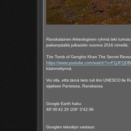
Ranskalainen Arkeologinen ryhmä teki tumuluks
paikanpäältä julkaistiin vuonna 2016 nimellä:
The Tomb of Genghis Khan The Secret Reveale
https://www.youtube.com/watch?v=FQJFQD
käännettynnä.
Voi olla, että tämä tieto tuli ilmi UNESCO:l
sijaitsee Pariisissa, Ranskassa.
Google Earth haku:
48°45'42.29 109° 0'42.96
Googlen tekoälyn vastaus: