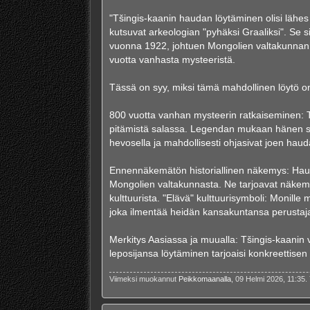
"Tšingis-kaanin haudan löytäminen olisi lähes 
kutsuvat arkeologian "pyhäksi Graaliksi". Se si
vuonna 1922, johtuen Mongolien valtakunnan 
vuotta vanhasta mysteeristä.
Tässä on syy, miksi tämä mahdollinen löytö on
800 vuotta vanhan mysteerin ratkaiseminen: T
pitämistä salassa. Legendan mukaan hänen soti
hevosella ja mahdollisesti ohjasivat joen hauda
Ennennäkemätön historiallinen näkemys: Hauda
Mongolien valtakunnasta. Ne tarjoavat näkemyk
kulttuurista. "Elävä" kulttuurisymboli: Monille 
joka ilmentää heidän kansakuntansa perustaj
Merkitys Aasiassa ja muualla: Tšingis-kaanin
leposijansa löytäminen tarjoaisi konkreettisen
Viimeksi muokannut
Peikkomaanalla
, 09 Helmi 2026, 11:35.