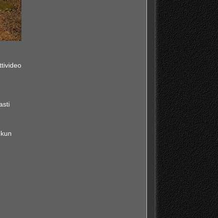
tivideo
asti
 kun