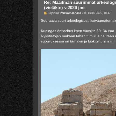
Re: Maailman suurimmat arkeologi
(vieläkin) v.2026 jne.
V
Kirjoittaja
Peikkomaanalla
»
06 Helmi 2026, 10:47
i
e
Seuraava suuri arkeologisesti kaivaamaton al
s
t
i
Kuningas Antiochus I:sen vuosilta 69–34 eaa.
Nykytietojen mukaan tähän tumulus hautaan e
suojeluksessa on tämäkin ja luokiteltu ensim