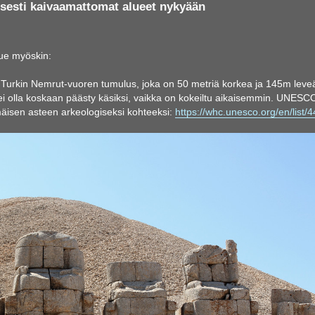
sesti kaivaamattomat alueet nykyään
ue myöskin:
 Turkin Nemrut-vuoren tumulus, joka on 50 metriä korkea ja 145m leve
i olla koskaan päästy käsiksi, vaikka on kokeiltu aikaisemmin. UNESC
mäisen asteen arkeologiseksi kohteeksi:
https://whc.unesco.org/en/list/4