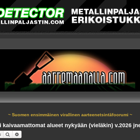
~ Suomen ensimmäinen virallinen aarteenetsintäfoorumi ~
kaivaamattomat alueet nykyään (vieläkin) v.2026 jne
Etsi
Tarkennettu haku