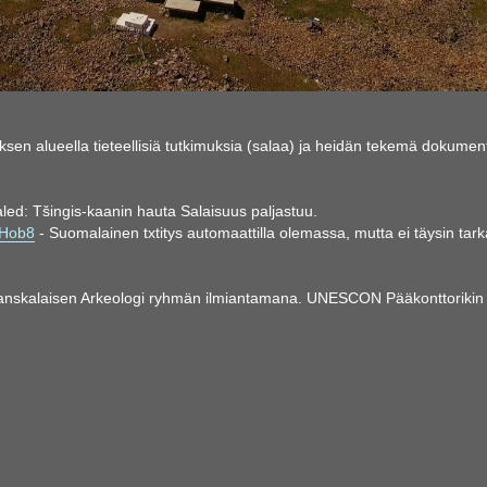
en alueella tieteellisiä tutkimuksia (salaa) ja heidän tekemä dokument
d: Tšingis-kaanin hauta Salaisuus paljastuu.
BHob8
- Suomalainen txtitys automaattilla olemassa, mutta ei täysin tark
le Ranskalaisen Arkeologi ryhmän ilmiantamana. UNESCON Pääkonttorikin