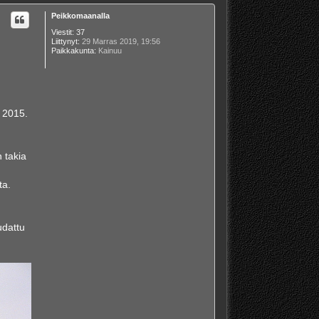
Peikkomaanalla
Viestit:
37
Liittynyt:
29 Marras 2019, 19:56
Paikkakunta:
Kainuu
 2015.
 takia
ta.
udattu