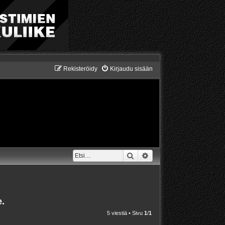
Rekisteröidy
Kirjaudu sisään
Etsi
Tarkennettu haku
.
5 viestiä • Sivu
1
/
1