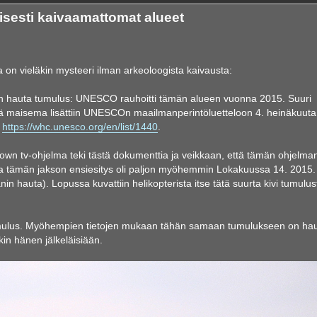
sesti kaivaamattomat alueet
 on vieläkin mysteeri ilman arkeoloogista kaivausta:
in hauta tumulus: UNESCO rauhoitti tämän alueen vuonna 2015. Suuri
hä maisema lisättiin UNESCOn maailmanperintöluetteloon 4. heinäkuuta
:
https://whc.unesco.org/en/list/1440
.
wn tv-ohjelma teki tästä dokumenttia ja veikkaan, että tämän ohjelman
a tämän jakson ensiesitys oli paljon myöhemmin Lokakuussa 14. 2015.
 hauta). Lopussa kuvattiin helikopterista itse tätä suurta kivi tumulus
 tumulus. Myöhempien tietojen mukaan tähän samaan tumulukseen on ha
in hänen jälkeläisiään.