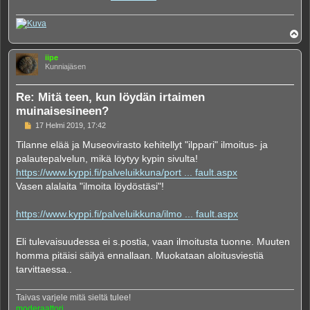
Y
l
ö
iipe
s
Kunniajäsen
Re: Mitä teen, kun löydän irtaimen
muinaisesineen?
V
17 Helmi 2019, 17:42
i
e
Tilanne elää ja Museovirasto kehitellyt "ilppari" ilmoitus- ja
s
palautepalvelun, mikä löytyy kypin sivulta!
t
i
https://www.kyppi.fi/palveluikkuna/port ... fault.aspx
Vasen alalaita "ilmoita löydöstäsi"!
https://www.kyppi.fi/palveluikkuna/ilmo ... fault.aspx
Eli tulevaisuudessa ei s.postia, vaan ilmoitusta tuonne. Muuten
homma pitäisi säilyä ennallaan. Muokataan aloitusviestiä
tarvittaessa..
Taivas varjele mitä sieltä tulee!
moderaattori