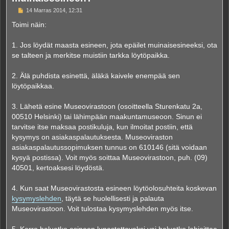
V
14 Marras 2014, 12:31
i
e
Toimi näin:
s
t
i
1. Jos löydät maasta esineen, jota epäilet muinaisesineeksi, ota
se talteen ja merkitse muistiin tarkka löytöpaikka.
2. Älä puhdista esinettä, äläkä kaivele enempää sen
löytöpaikkaa.
3. Lähetä esine Museovirastoon (osoitteella Sturenkatu 2a,
00510 Helsinki) tai lähimpään maakuntamuseoon. Sinun ei
tarvitse itse maksaa postikuluja, kun ilmoitat postiin, että
kysymys on asiakaspalautuksesta. Museoviraston
asiakaspalautussopimuksen tunnus on 610146 (sitä voidaan
kysyä postissa). Voit myös soittaa Museovirastoon, puh. (09)
40501, kertoaksesi löydöstä.
4. Kun saat Museovirastosta esineen löytöolosuhteita koskevan
kysymyslehden
, täytä se huolellisesti ja palauta
Museovirastoon. Voit tulostaa kysymyslehden myös itse.