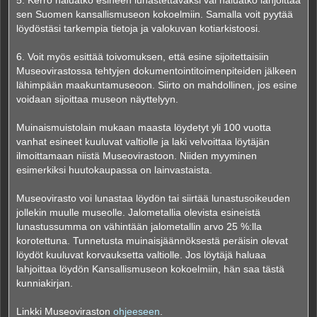
5. Kerro haluatko esineen lunastettavaksi vai haluatko lahjoittaa
sen Suomen kansallismuseon kokoelmiin. Samalla voit pyytää
löydöstäsi tarkempia tietoja ja valokuvan kotiarkistoosi.
6. Voit myös esittää toivomuksen, että esine sijoitettaisiin
Museovirastossa tehtyjen dokumentointitoimenpiteiden jälkeen
lähimpään maakuntamuseoon. Siirto on mahdollinen, jos esine
voidaan sijoittaa museon näyttelyyn.
Muinaismuistolain mukaan maasta löydetyt yli 100 vuotta
vanhat esineet kuuluvat valtiolle ja laki velvoittaa löytäjän
ilmoittamaan niistä Museovirastoon. Niiden myyminen
esimerkiksi huutokaupassa on lainvastaista.
Museovirasto voi lunastaa löydön tai siirtää lunastusoikeuden
jollekin muulle museolle. Jalometallia olevista esineistä
lunastussumma on vähintään jalometallin arvo 25 %:lla
korotettuna. Tunnetusta muinaisjäännöksestä peräisin olevat
löydöt kuuluvat korvauksetta valtiolle. Jos löytäjä haluaa
lahjoittaa löydön Kansallismuseon kokoelmiin, hän saa tästä
kunniakirjan.
Linkki Museoviraston
ohjeeseen
.