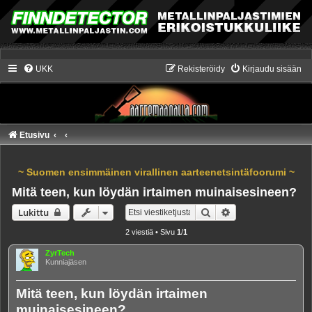
UKK
Rekisteröidy
Kirjaudu sisään
Etusivu
~ Suomen ensimmäinen virallinen aarteenetsintäfoorumi ~
Mitä teen, kun löydän irtaimen muinaisesineen?
Etsi
Tarkennettu haku
Lukittu
2 viestiä • Sivu
1
/
1
ZyrTech
Kunniajäsen
Mitä teen, kun löydän irtaimen
muinaisesineen?