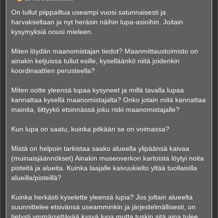
i
e
On tullut piippailtua useampi vuosi satunnaisesti ja
s
harvakseltaan ja nyt heräsin näihin lupa-asioihin. Joitain
t
i
kysymyksiä nousi mieleen.
Miten löydän maanomistajan tiedot? Maanmittaustoimisto on
ainakin ketjuissa tullut esille, kyselläänkö niitä joidenkin
koordinaattien perusteella?
Miten ootte yleensä lupaa kysyneet ja millä tavalla lupaa
kannattaa kysellä maanomistajalta? Onko jotain mitä kannattaa
mainita, liittyykö etsinnässä joku riski maanomistajalle?
Kun lupa on saatu, kuinka pitkään se on voimassa?
Mistä on helpoin tarkistaa saako alueella ylipäänsä kaivaa
(muinaisjäännökset) Ainakin museoverkon kartoista löytyi noita
pisteitä ja alueita. Kuinka laajalle kaivuukielto yltää tuollaisilla
alueilla/pisteillä?
Kuinka herkästi kyselette yleensä lupia? Jos joltain alueelta
suunnittelee etsivänsä useamminkin ja järjestelmällisesti, on
tietysti ymmärrettävää kysyä lupa mutta tuskin sitä aina tulee