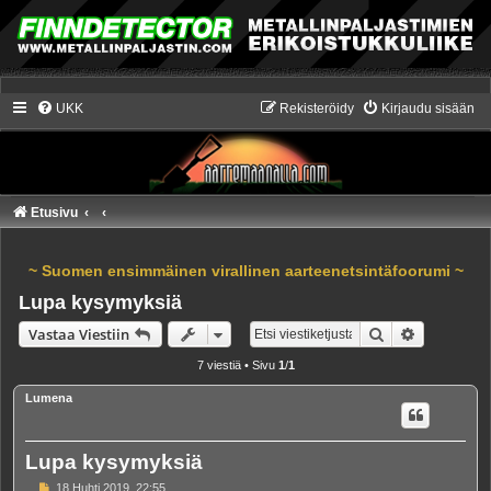
UKK
Rekisteröidy
Kirjaudu sisään
Etusivu
~ Suomen ensimmäinen virallinen aarteenetsintäfoorumi ~
Lupa kysymyksiä
Etsi
Tarkennet
Vastaa Viestiin
7 viestiä • Sivu
1
/
1
Lumena
Lupa kysymyksiä
V
18 Huhti 2019, 22:55