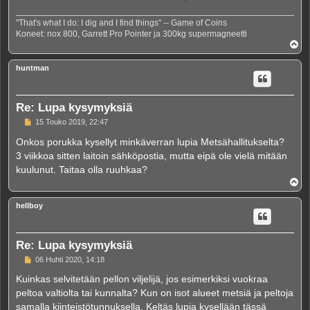
"That's what I do: I dig and I find things" -- Game of Coins
Koneet: nox 800, Garrett Pro Pointer ja 300kg supermagneetti
Y
l
ö
huntman
s
Re: Lupa kysymyksiä
V
15 Touko 2019, 22:47
i
e
Onkos porukka kysellyt minkäverran lupia Metsähallitukselta?
s
3 viikkoa sitten laitoin sähköpostia, mutta eipä ole vielä mitään
t
i
kuulunut. Taitaa olla ruuhkaa?
Y
l
ö
hellboy
s
Re: Lupa kysymyksiä
V
06 Huhti 2020, 14:18
i
e
Kuinkas selvitetään pellon viljelijä, jos esimerkiksi vuokraa
s
peltoa valtiolta tai kunnalta? Kun on isot alueet metsiä ja peltoja
t
i
samalla kiinteistötunnuksella. Keltäs lupia kysellään tässä