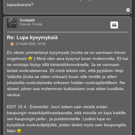
tapauksessa?
Y
l
ö
Tonkija69
s
Raavas Tonkija
Re: Lupa kysymyksiä
V
13 Huhti 2020, 16:56
i
e
En oikein ymmärtänyt kysymystä (mutta se on varmaan minun
s
ongelmani
) Minä olen aina kysynyt luvan molemmilta. Eli kai
t
i
se omistaja löytyy sillä kiinteistötunnuksella. Ja se varmaan
tietää vuokralaisensa. Eli minä tekisin niin, että pyytäisin Veijo
Valtiolta (kuka se sitten onkaan) luvan sille tontille ja sitten
jokaiselta vuokralaiselta erikseen heidän vuokrapläntilleen. Ne
alueet, johon saa molemman kuittauksen ovat sitten luvallista
seutua.
EDIT 15.4.: Esimerkki: Juuri äsken sain viestiä erään
kaupungin maankäyttövastaavalta, että minulla on lupa kaikille
sen kaupungin pelto-, ja puistotonteille. Lisäksi lupa on
kysyttävä vuokraviljelijöiltä, joiden tiedot myös sain kaupungilta.
Näin