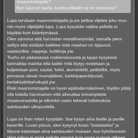
maanomistajalle?
Kun lupa on saatu, kuinka pitkään se on voimassa?
Lupa tarvitaan maanomistajalta ja jos peltoa viljelee joku muu
niin myös viljelijältä lupa. Lupa kysytään vaikka pellolla ei
käytäisi kuin kääntymässä.
Olen sanonut että harrastan metallinetsintää, samalla pieni
selitys että etsitään kaikkea mitä maahan on tippunut,
vaatesolkia, nappeja, kolikkoja jne.
Touhu on pääasiassa roskiensiivousta ja lupaa kysyessä
kannattaa mainita että kaikki mitä löytyy nostetaan ja
kuljetetaan pois, naulat, foliot, alumiinitölit, peltitölkit, myös
pinnassa olevat muovijätteet, karkkipaperit/pussit,
kertaköyttökahvikupit jne.
Riski maanomistajalle on hyvin epätodennäköinen, löydön pitää
olla todella harvinainen että aiheuttaa toimenpiteitä
museovirastolta ja silloinkin usein tekevät tutkimuksia
satokauden ulkopuolella.
Lupa on ihan miten kysytään. Itse kysyn aina itselle ja parille
kaverille. Luvan pituus, olen kysynyt luvan "toistaiseksi" ja
tilanne katsotaan aina satokauden mukaan, kun kylvökoneen
jäljet näkyy ei enää pellolle mennä kuin vasta puinnin jälkeen,