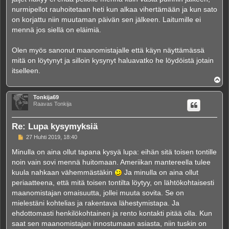
nurmipellot rauhoitetaan heti kun alkaa vihertämään ja kun sato
on korjattu niin muutaman päivän sen jälkeen. Laitumille ei
mennä jos siellä on eläimiä.
Olen myös sanonut maanomistajalle että käyn näyttämässä
mitä on löytynyt ja silloin kysynyt haluavatko he löydöistä jotain
itselleen.
Y
l
ö
Tonkija69
s
Raavas Tonkija
Re: Lupa kysymyksiä
V
27 Huhti 2019, 18:40
i
e
Minulla on aina ollut tapana kysyä lupa: eihän sitä toisen tontille
s
noin vain sovi mennä huitomaan. Ameriikan mantereella tulee
t
i
kuula nahkaan vähemmästäkin
Ja minulla on aina ollut
periaatteena, että mitä toisen tontilta löytyy, on lähtökohtaisesti
maanomistajan omaisuutta, jollei muuta sovita. Se on
mielestäni kohtelias ja rakentava lähestymistapa. Ja
ehdottomasti henkilökohtainen ja rento kontakti pitää olla. Kun
saat sen maanomistajan innostumaan asiasta, niin tuskin on