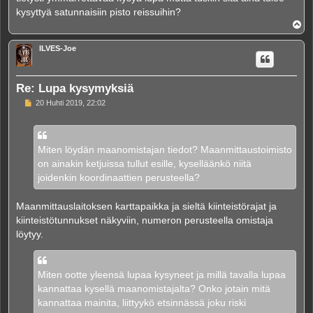
kysyttyä satunnaisiin pisto reissuihin?
Y
l
ö
ILVES-Joe
s
Re: Lupa kysymyksiä
V
20 Huhti 2019, 22:02
i
e
s
t
i
Miten löydän maanomistajan tiedot? Maanmittaustoimisto
on ainakin ketjuissa tullut esille, kyselläänkö niitä
joidenkin koordinaattien perusteella?
Maanmittauslaitoksen karttapaikka ja sieltä kiinteistörajat ja
kiinteistötunnukset näkyviin, numeron perusteella omistaja
löytyy.
Miten ootte yleensä lupaa kysyneet ja millä tavalla lupaa
kannattaa kysellä maanomistajalta? Onko jotain mitä
kannattaa mainita, liittyykö etsinnässä joku riski