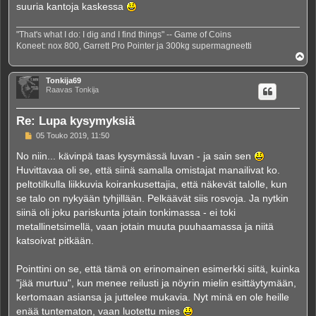
suuria kantoja kaskessa
"That's what I do: I dig and I find things" -- Game of Coins
Koneet: nox 800, Garrett Pro Pointer ja 300kg supermagneetti
Y
l
ö
Tonkija69
s
Raavas Tonkija
Re: Lupa kysymyksiä
V
05 Touko 2019, 11:50
i
e
No niin... kävinpä taas kysymässä luvan - ja sain sen
s
Huvittavaa oli se, että siinä samalla omistajat manailivat ko.
t
i
peltotilkulla liikkuvia koirankusettajia, että näkevät talolle, kun
se talo on nykyään tyhjillään. Pelkäävät siis rosvoja. Ja nytkin
siinä oli joku pariskunta jotain tonkimassa - ei toki
metallinetsimellä, vaan jotain muuta puuhaamassa ja niitä
katsoivat pitkään.
Pointtini on se, että tämä on erinomainen esimerkki siitä, kuinka
"jää murtuu", kun menee reilusti ja nöyrin mielin esittäytymään,
kertomaan asiansa ja juttelee mukavia. Nyt minä en ole heille
enää tuntematon, vaan luotettu mies