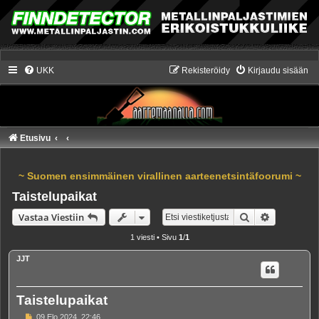
UKK
Rekisteröidy
Kirjaudu sisään
Etusivu
~ Suomen ensimmäinen virallinen aarteenetsintäfoorumi ~
Taistelupaikat
Etsi
Tarkennet
Vastaa Viestiin
1 viesti • Sivu
1
/
1
JJT
Taistelupaikat
V
09 Elo 2024, 22:46