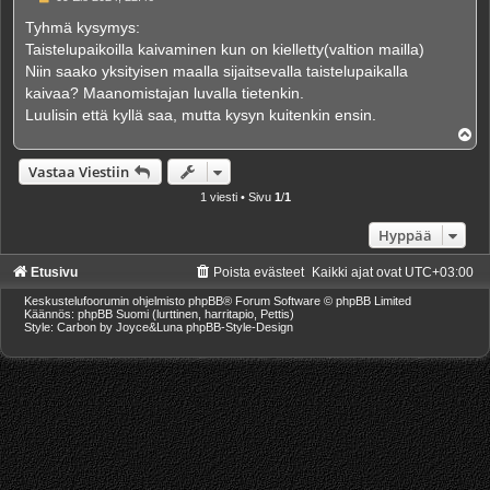
i
e
Tyhmä kysymys:
s
Taistelupaikoilla kaivaminen kun on kielletty(valtion mailla)
t
i
Niin saako yksityisen maalla sijaitsevalla taistelupaikalla
kaivaa? Maanomistajan luvalla tietenkin.
Luulisin että kyllä saa, mutta kysyn kuitenkin ensin.
Y
l
ö
Vastaa Viestiin
s
1 viesti • Sivu
1
/
1
Hyppää
Etusivu
Poista evästeet
Kaikki ajat ovat
UTC+03:00
Keskustelufoorumin ohjelmisto
phpBB
® Forum Software © phpBB Limited
Käännös: phpBB Suomi (lurttinen, harritapio, Pettis)
Style: Carbon by Joyce&Luna
phpBB-Style-Design