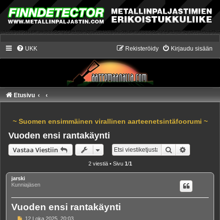
UKK
Rekisteröidy
Kirjaudu sisään
Etusivu
~ Suomen ensimmäinen virallinen aarteenetsintäfoorumi ~
Vuoden ensi rantakäynti
Etsi
Tarkennet
Vastaa Viestiin
2 viestiä • Sivu
1
/
1
jarski
Kunniajäsen
Vuoden ensi rantakäynti
V
12 Loka 2025, 20:03