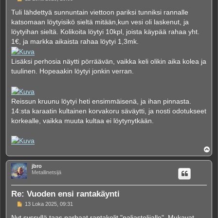
i
e
Tuli lähdettyä sunnuntain viettoon pariksi tunniksi rannalle
s
katsomaan löytyisikö sieltä mitään,kun vesi oli laskenut, ja
t
i
löytyihan sieltä. Kolikoita löytyi 10kpl, joista käypää rahaa yht.
1€, ja markka aikaista rahaa löytyi 1,3mk.
Lisäksi perhosia näytti pörräävän, vaikka keli olikin aika kolea ja
tuulinen. Hopeaakin löytyi jonkin verran.
Reissun kruunu löytyi heti ensimmäisenä, ja ihan pinnasta.
14:sta karaatin kultainen korvakoru säväytti, ja nosti odotukseet
korkealle, vaikka muuta kultaa ei löytynytkään.
Y
l
ö
jbro
s
Metallinetsijä
Re: Vuoden ensi rantakäynti
V
13 Loka 2025, 09:31
i
e
Nyt syssyllä taas parhaat rantakelit "paljastelijalle". Mukavat